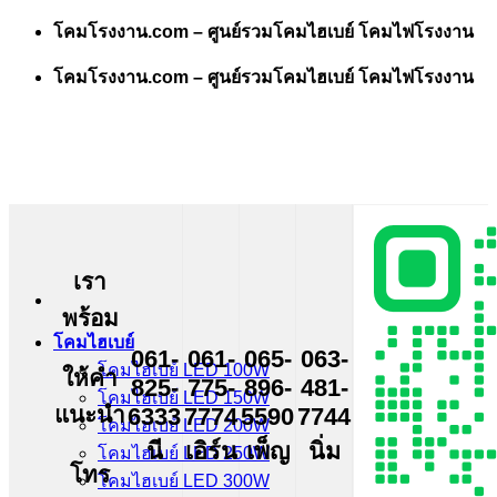
Skip
โคมโรงงาน.com – ศูนย์รวมโคมไฮเบย์ โคมไฟโรงงาน
to
content
โคมโรงงาน.com – ศูนย์รวมโคมไฮเบย์ โคมไฟโรงงาน
เรา
พร้อม
โคมไฮเบย์
061-
061-
065-
063-
โคมไฮเบย์ LED 100W
ให้คำ
825-
775-
896-
481-
โคมไฮเบย์ LED 150W
แนะนำ
6333
7774
5590
7744
โคมไฮเบย์ LED 200W
นี
เอิร์น
เพ็ญ
นิ่ม
โคมไฮเบย์ LED 250W
โทร
โคมไฮเบย์ LED 300W