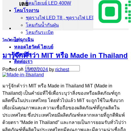
เลย
โคมไฮเบย์ LED 400W
โคมโรงงาน
ชุดรางไฟ LED T8 , ชุดรางไฟ LED T5
โคมกันน้ำกันฝุ่น
โคมกันระเบิด
ไฟฉุกเฉิน
โคมไฟถนน
หลอดไฮวัตต์ ไฮเบย์
มารู้จักคำว่า MIT หรือ Made in Thailand
สวิทช์ชิ่ง
ติดต่อเรา
Search
Posted on
15/02/2024
by
richest
for:
มารู้จักคำว่า MIT หรือ Made in Thailand MiT (Made in
Thailand) เป็นคำย่อที่ใช้เพื่อระบุว่าสิ่งของหรือผลิตภัณฑ์ถูก
ผลิตขึ้นในประเทศไทย โดยทั่วไปแล้ว MiT จะถูกใช้ในเชิงบวก
เพื่อเน้นคุณภาพและความเชื่อถือของผลิตภัณฑ์ที่ถูกผลิตใน
ประเทศไทย ซึ่งประเทศไทยมีผลิตภัณฑ์หลากหลายที่ถูกตีพิมพ์
ด้วยตรา “Made in Thailand” และกลายเป็นการยอมรับทั่วไปว่า
ผลิตภัณฑ์ที่ผลิตในประเทศไทยมีคุณภาพและมีความน่าเชื่อถือ