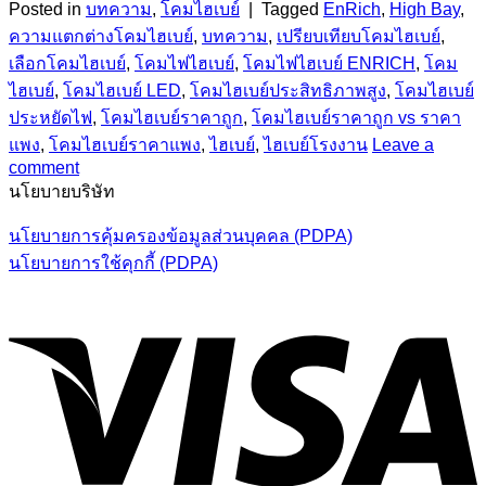
Posted in
บทความ
,
โคมไฮเบย์
|
Tagged
EnRich
,
High Bay
,
ความแตกต่างโคมไฮเบย์
,
บทความ
,
เปรียบเทียบโคมไฮเบย์
,
เลือกโคมไฮเบย์
,
โคมไฟไฮเบย์
,
โคมไฟไฮเบย์ ENRICH
,
โคม
ไฮเบย์
,
โคมไฮเบย์ LED
,
โคมไฮเบย์ประสิทธิภาพสูง
,
โคมไฮเบย์
ประหยัดไฟ
,
โคมไฮเบย์ราคาถูก
,
โคมไฮเบย์ราคาถูก vs ราคา
แพง
,
โคมไฮเบย์ราคาแพง
,
ไฮเบย์
,
ไฮเบย์โรงงาน
Leave a
comment
นโยบายบริษัท
นโยบายการคุ้มครองข้อมูลส่วนบุคคล (PDPA)
นโยบายการใช้คุกกี้ (PDPA)
V