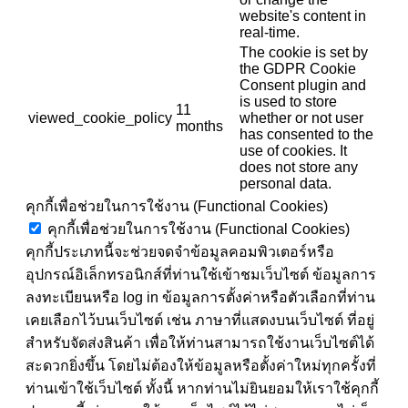
website's content in
real-time.
The cookie is set by
the GDPR Cookie
Consent plugin and
is used to store
11
viewed_cookie_policy
whether or not user
months
has consented to the
use of cookies. It
does not store any
personal data.
คุกกี้เพื่อช่วยในการใช้งาน (Functional Cookies)
คุกกี้เพื่อช่วยในการใช้งาน (Functional Cookies)
คุกกี้ประเภทนี้จะช่วยจดจำข้อมูลคอมพิวเตอร์หรือ
อุปกรณ์อิเล็กทรอนิกส์ที่ท่านใช้เข้าชมเว็บไซต์ ข้อมูลการ
ลงทะเบียนหรือ log in ข้อมูลการตั้งค่าหรือตัวเลือกที่ท่าน
เคยเลือกไว้บนเว็บไซต์ เช่น ภาษาที่แสดงบนเว็บไซต์ ที่อยู่
สำหรับจัดส่งสินค้า เพื่อให้ท่านสามารถใช้งานเว็บไซต์ได้
สะดวกยิ่งขึ้น โดยไม่ต้องให้ข้อมูลหรือตั้งค่าใหม่ทุกครั้งที่
ท่านเข้าใช้เว็บไซต์ ทั้งนี้ หากท่านไม่ยินยอมให้เราใช้คุกกี้