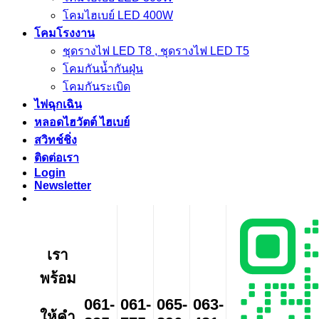
โคมไฮเบย์ LED 400W
โคมโรงงาน
ชุดรางไฟ LED T8 , ชุดรางไฟ LED T5
โคมกันน้ำกันฝุ่น
โคมกันระเบิด
ไฟฉุกเฉิน
หลอดไฮวัตต์ ไฮเบย์
สวิทช์ชิ่ง
ติดต่อเรา
Login
Newsletter
เรา
พร้อม
061-
061-
065-
063-
ให้คำ