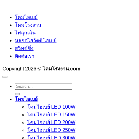
โคมไฮเบย์
โคมโรงงาน
ไฟฉุกเฉิน
หลอดไฮวัตต์ ไฮเบย์
สวิทช์ชิ่ง
ติดต่อเรา
Copyright 2026 ©
โคมโรงงาน.com
Search
for:
โคมไฮเบย์
โคมไฮเบย์ LED 100W
โคมไฮเบย์ LED 150W
โคมไฮเบย์ LED 200W
โคมไฮเบย์ LED 250W
โคมไฮเบย์ LED 300W