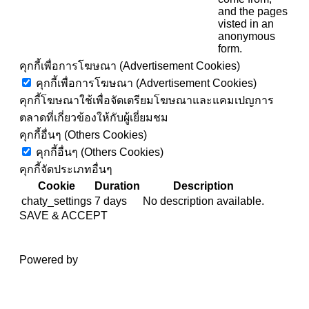
and the pages
visted in an
anonymous
form.
คุกกี้เพื่อการโฆษณา (Advertisement Cookies)
คุกกี้เพื่อการโฆษณา (Advertisement Cookies)
คุกกี้โฆษณาใช้เพื่อจัดเตรียมโฆษณาและแคมเปญการ
ตลาดที่เกี่ยวข้องให้กับผู้เยี่ยมชม
คุกกี้อื่นๆ (Others Cookies)
คุกกี้อื่นๆ (Others Cookies)
คุกกี้จัดประเภทอื่นๆ
Cookie
Duration
Description
chaty_settings
7 days
No description available.
SAVE & ACCEPT
Powered by