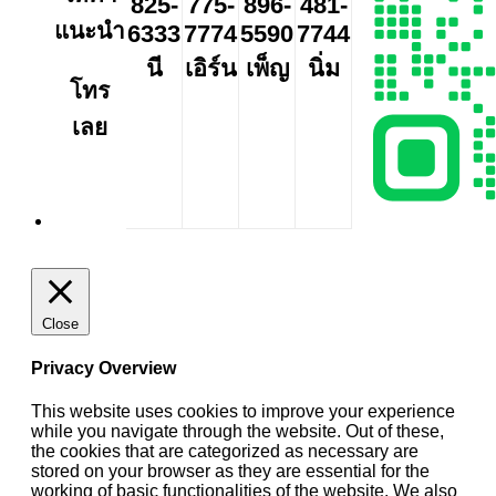
825-
775-
896-
481-
แนะนำ
6333
7774
5590
7744
นี
เอิร์น
เพ็ญ
นิ่ม
โทร
เลย
Close
Privacy Overview
This website uses cookies to improve your experience
while you navigate through the website. Out of these,
the cookies that are categorized as necessary are
stored on your browser as they are essential for the
working of basic functionalities of the website. We also