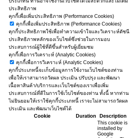
ประเภทนี้ ท่านอาจใช้งานเว็บไซต์ได้ไม่สะดวกและไม่เต็ม
ประสิทธิภาพ
คุกกี้เพื่อเพิ่มประสิทธิภาพ (Performance Cookies)
คุกกี้เพื่อเพิ่มประสิทธิภาพ (Performance Cookies)
คุกกี้ประสิทธิภาพใช้เพื่อทำความเข้าใจและวิเคราะห์ดัชนี
ประสิทธิภาพหลักของเว็บไซต์ซึ่งช่วยในการมอบ
ประสบการณ์ผู้ใช้ที่ดีขึ้นสำหรับผู้เยี่ยมชม
คุกกี้เพื่อการวิเคราะห์ (Analytic Cookies)
คุกกี้เพื่อการวิเคราะห์ (Analytic Cookies)
คุกกี้ประเภทนี้จะเก็บข้อมูลการใช้งานเว็บไซต์ของท่าน
เพื่อให้เราสามารถวัดผล ประเมิน ปรับปรุง และพัฒนา
เนื้อหาสินค้า/บริการและเว็บไซต์ของเราเพื่อเพิ่ม
ประสบการณ์ที่ดีในการใช้เว็บไซต์ของท่าน ทั้งนี้ หากท่าน
ไม่ยินยอมให้เราใช้คุกกี้ประเภทนี้ เราจะไม่สามารถวัดผล
ประเมิน และพัฒนาเว็บไซต์ได้
Cookie
Duration
Description
This cookie is
installed by
Google