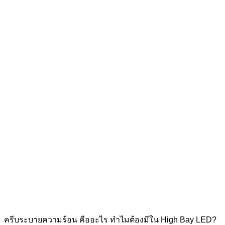
ครีบระบายความร้อน คืออะไร ทำไมต้องมีใน High Bay LED?