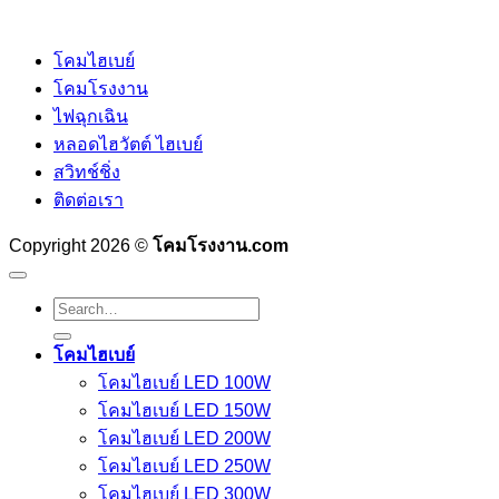
โคมไฮเบย์
โคมโรงงาน
ไฟฉุกเฉิน
หลอดไฮวัตต์ ไฮเบย์
สวิทช์ชิ่ง
ติดต่อเรา
Copyright 2026 ©
โคมโรงงาน.com
Search
for:
โคมไฮเบย์
โคมไฮเบย์ LED 100W
โคมไฮเบย์ LED 150W
โคมไฮเบย์ LED 200W
โคมไฮเบย์ LED 250W
โคมไฮเบย์ LED 300W