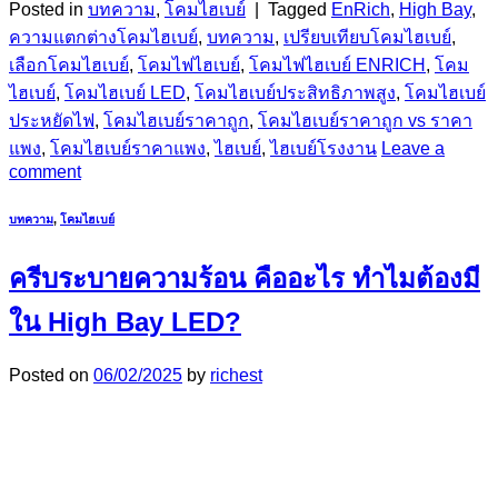
Posted in
บทความ
,
โคมไฮเบย์
|
Tagged
EnRich
,
High Bay
,
ความแตกต่างโคมไฮเบย์
,
บทความ
,
เปรียบเทียบโคมไฮเบย์
,
เลือกโคมไฮเบย์
,
โคมไฟไฮเบย์
,
โคมไฟไฮเบย์ ENRICH
,
โคม
ไฮเบย์
,
โคมไฮเบย์ LED
,
โคมไฮเบย์ประสิทธิภาพสูง
,
โคมไฮเบย์
ประหยัดไฟ
,
โคมไฮเบย์ราคาถูก
,
โคมไฮเบย์ราคาถูก vs ราคา
แพง
,
โคมไฮเบย์ราคาแพง
,
ไฮเบย์
,
ไฮเบย์โรงงาน
Leave a
comment
บทความ
,
โคมไฮเบย์
ครีบระบายความร้อน คืออะไร ทำไมต้องมี
ใน High Bay LED?
Posted on
06/02/2025
by
richest