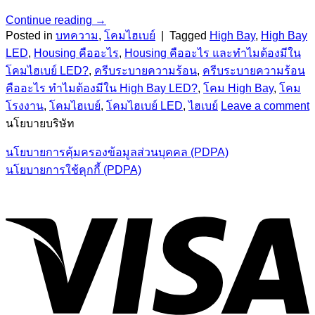
Continue reading
→
Posted in
บทความ
,
โคมไฮเบย์
|
Tagged
High Bay
,
High Bay
LED
,
Housing คืออะไร
,
Housing คืออะไร และทำไมต้องมีใน
โคมไฮเบย์ LED?
,
ครีบระบายความร้อน
,
ครีบระบายความร้อน
คืออะไร ทำไมต้องมีใน High Bay LED?
,
โคม High Bay
,
โคม
โรงงาน
,
โคมไฮเบย์
,
โคมไฮเบย์ LED
,
ไฮเบย์
Leave a comment
นโยบายบริษัท
นโยบายการคุ้มครองข้อมูลส่วนบุคคล (PDPA)
นโยบายการใช้คุกกี้ (PDPA)
V