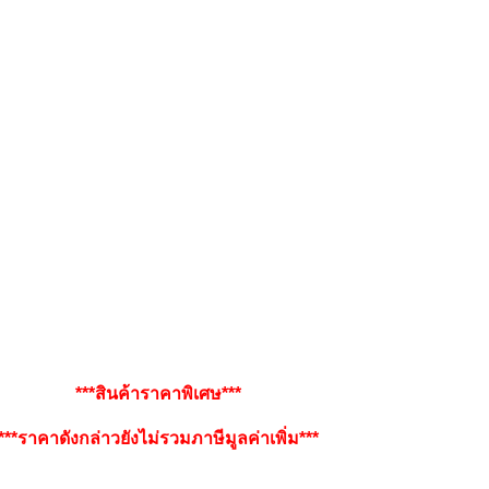
***สินค้าราคาพิเศษ***
***ราคาดังกล่าวยังไม่รวมภาษีมูลค่าเพิ่ม***