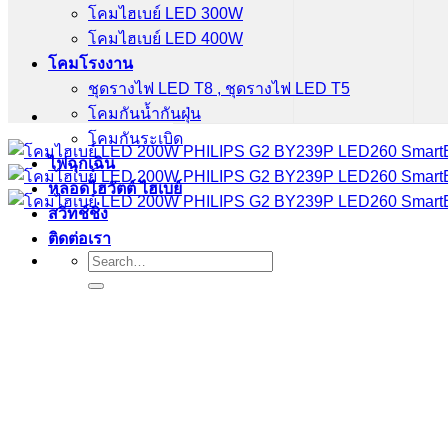
โคมไฮเบย์ LED 300W
โคมไฮเบย์ LED 400W
โคมโรงงาน
ชุดรางไฟ LED T8 , ชุดรางไฟ LED T5
โคมกันน้ำกันฝุ่น
โคมกันระเบิด
ไฟฉุกเฉิน
หลอดไฮวัตต์ ไฮเบย์
สวิทช์ชิ่ง
ติดต่อเรา
Search
for: