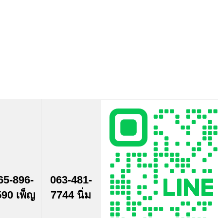
65-896-
063-481-
90 เพ็ญ
7744 นิ่ม