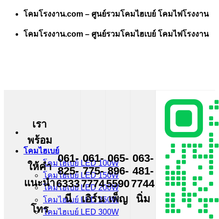
Skip
โคมโรงงาน.com – ศูนย์รวมโคมไฮเบย์ โคมไฟโรงงาน
to
content
โคมโรงงาน.com – ศูนย์รวมโคมไฮเบย์ โคมไฟโรงงาน
เรา
พร้อม
โคมไฮเบย์
061-
061-
065-
063-
โคมไฮเบย์ LED 100W
ให้คำ
825-
775-
896-
481-
โคมไฮเบย์ LED 150W
แนะนำ
6333
7774
5590
7744
โคมไฮเบย์ LED 200W
นี
เอิร์น
เพ็ญ
นิ่ม
โคมไฮเบย์ LED 250W
โทร
โคมไฮเบย์ LED 300W