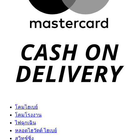
D
โคมไฮเบย์
โคมโรงงาน
ไฟฉุกเฉิน
หลอดไฮวัตต์ ไฮเบย์
สวิทช์ชิ่ง