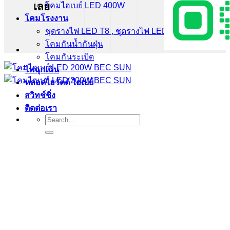
เลย
โคมไฮเบย์ LED 400W
โคมโรงงาน
ชุดรางไฟ LED T8 , ชุดรางไฟ LED T5
โคมกันน้ำกันฝุ่น
โคมกันระเบิด
ไฟฉุกเฉิน
หลอดไฮวัตต์ ไฮเบย์
สวิทช์ชิ่ง
ติดต่อเรา
Search
for: