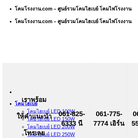
Skip
โคมโรงงาน.com – ศูนย์รวมโคมไฮเบย์ โคมไฟโรงงาน
to
content
โคมโรงงาน.com – ศูนย์รวมโคมไฮเบย์ โคมไฟโรงงาน
เราพร้อม
โคมไฮเบย์
โคมไฮเบย์ LED 100W
061-825-
061-775-
0
ให้คำแนะนำ
โคมไฮเบย์ LED 150W
6333 นี
7774 เอิร์น
55
โคมไฮเบย์ LED 200W
โทรเลย
โคมไฮเบย์ LED 250W