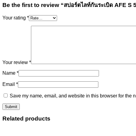
Be the first to review “สปอร์ตไลท์กันระเบิด AF
Your rating
*
Your review
*
Name
*
Email
*
Save my name, email, and website in this browser for the n
Related products