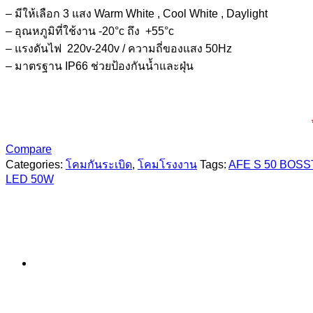
– มีให้เลือก 3 แสง Warm White , Cool White , Daylight
– อุณหภูมิที่ใช้งาน -20°c ถึง +55°c
– แรงดันไฟ 220v-240v / ความถี่ของแสง 50Hz
– มาตรฐาน IP66 ช่วยป้องกันน้ำและฝุ่น
Compare
Categories:
โคมกันระเบิด
,
โคมโรงงาน
Tags:
AFE S 50 BOS
LED 50W