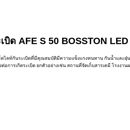
ระเบิด AFE S 50 BOSSTON LE
์ตไลท์กันระเบิดที่มีคุณสมบัติมีความแข็งแรงทนทาน กันน้ำและฝุ่
่ยงต่อการเกิดระเบิด ยกตัวอย่างเช่น สถานที่จัดเก็บสารเคมี โรงงาน