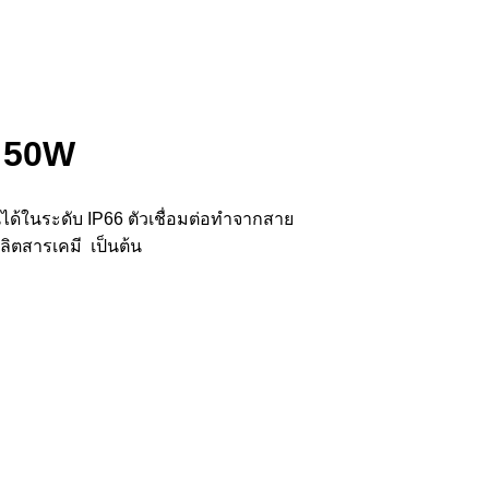
D 50W
นได้ในระดับ IP66 ตัวเชื่อมต่อทำจากสาย
ผลิตสารเคมี เป็นต้น