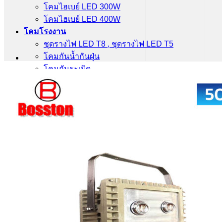
โคมไฮเบย์ LED 300W
โคมไฮเบย์ LED 400W
โคมโรงงาน
ชุดรางไฟ LED T8 , ชุดรางไฟ LED T5
โคมกันน้ำกันฝุ่น
โคมกันระเบิด
ไฟฉุกเฉิน
หลอดไฮวัตต์ ไฮเบย์
สวิทช์ชิ่ง
ติดต่อเรา
Search
for: