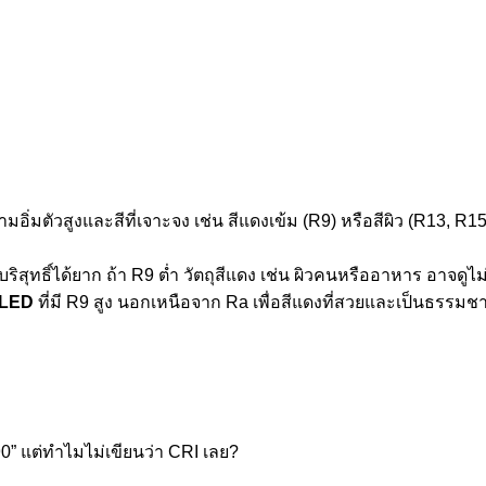
อิ่มตัวสูงและสีที่เจาะจง เช่น สีแดงเข้ม (R9) หรือสีผิว (R13, R15
สุทธิ์ได้ยาก ถ้า R9 ต่ำ วัตถุสีแดง เช่น ผิวคนหรืออาหาร อาจดูไม่ส
 LED
ที่มี R9 สูง นอกเหนือจาก Ra เพื่อสีแดงที่สวยและเป็นธรรมชา
 90” แต่ทำไมไม่เขียนว่า CRI เลย?