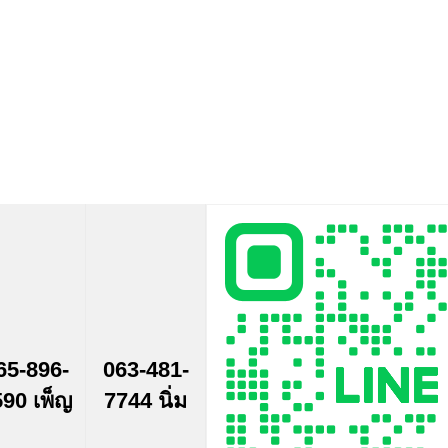
65-896-
063-481-
90 เพ็ญ
7744 นิ่ม