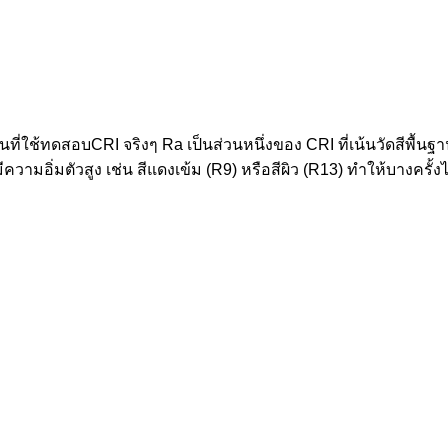
ใช้ทดสอบCRI จริงๆ Ra เป็นส่วนหนึ่งของ CRI ที่เน้นวัดสีพื้นฐาน เช่
ีความอิ่มตัวสูง เช่น สีแดงเข้ม (R9) หรือสีผิว (R13) ทำให้บางครั้ง