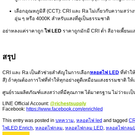
เลือกอุณหภูมิสี (CCT): CRI และ Ra ไม่เกี่ยวกับความสว่
อุ่น ๆ หรือ 4000K สำหรับแสงที่ดูเป็นธรรมชาติ
อย่าหลงแค่ราคาถูก
ไฟ LED
ราคาถูกมักมี CRI ต่ำ สีอาจเพี้ยน
สรุป
CRI และ Ra เป็นตัวช่วยสำคัญในการเลือก
หลอดไฟ LED
ที่ทำให
สี) ถ้าคุณต้องการไฟที่ทำให้ทุกอย่างดูดีเหมือนแสงธรรมชาติ ให้เ
ศูนย์รวมผลิตภัณฑ์แสงสว่างที่มีคุณภาพ ได้มาตรฐาน ไม่ว่าจะเ
LINE Official Account:
@richestsupply
Facebook:
https://www.facebook.com/enrichled
This entry was posted in
บทความ
,
หลอดไฟ led
and tagged
CR
ไฟLED Enrich
,
หลอดไฟกลม
,
หลอดไฟกลม LED
,
หลอดไฟกลม