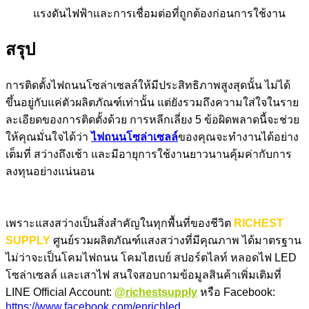
แรงดันไฟฟ้าและการเชื่อมต่อที่ถูกต้องก่อนการใช้งาน
สรุป
การติดตั้งไฟถนนโซล่าเซลล์ให้มีประสิทธิภาพสูงสุดนั้น ไม่ได้
ขึ้นอยู่กับแค่ตัวผลิตภัณฑ์เท่านั้น แต่ยังรวมถึงความใส่ใจในราย
ละเอียดของการติดตั้งด้วย การหลีกเลี่ยง 5 ข้อผิดพลาดนี้จะช่วย
ให้คุณมั่นใจได้ว่า
ไฟถนนโซล่าเซลล์
ของคุณจะทำงานได้อย่าง
เต็มที่ สว่างถึงเช้า และมีอายุการใช้งานยาวนานคุ้มค่ากับการ
ลงทุนอย่างแน่นอน
เพราะแสงสว่างเป็นสิ่งสำคัญในทุกพื้นที่ของชีวิต
RICHEST
SUPPLY
ศูนย์รวมผลิตภัณฑ์แสงสว่างที่มีคุณภาพ ได้มาตรฐาน
ไม่ว่าจะเป็นโคมไฟถนน โคมไฮเบย์ สปอร์ตไลท์ หลอดไฟ LED
โซล่าเซลล์ และเสาไฟ สนใจสอบถามข้อมูลสินค้าเพิ่มเติมที่
LINE Official Account:
@richestsupply
หรือ Facebook:
https://www.facebook.com/enrichled