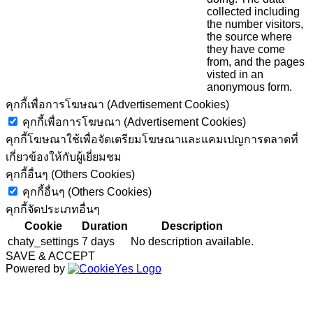
collected including
the number visitors,
the source where
they have come
from, and the pages
visted in an
anonymous form.
คุกกี้เพื่อการโฆษณา (Advertisement Cookies)
คุกกี้เพื่อการโฆษณา (Advertisement Cookies)
คุกกี้โฆษณาใช้เพื่อจัดเตรียมโฆษณาและแคมเปญการตลาดที่
เกี่ยวข้องให้กับผู้เยี่ยมชม
คุกกี้อื่นๆ (Others Cookies)
คุกกี้อื่นๆ (Others Cookies)
คุกกี้จัดประเภทอื่นๆ
Cookie
Duration
Description
chaty_settings
7 days
No description available.
SAVE & ACCEPT
Powered by