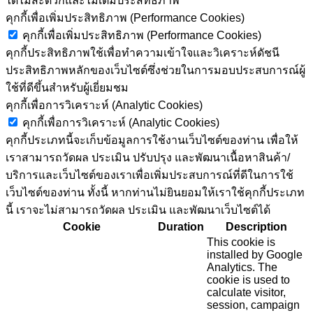
ได้ไม่สะดวกและไม่เต็มประสิทธิภาพ
คุกกี้เพื่อเพิ่มประสิทธิภาพ (Performance Cookies)
คุกกี้เพื่อเพิ่มประสิทธิภาพ (Performance Cookies)
คุกกี้ประสิทธิภาพใช้เพื่อทำความเข้าใจและวิเคราะห์ดัชนี
ประสิทธิภาพหลักของเว็บไซต์ซึ่งช่วยในการมอบประสบการณ์ผู้
ใช้ที่ดีขึ้นสำหรับผู้เยี่ยมชม
คุกกี้เพื่อการวิเคราะห์ (Analytic Cookies)
คุกกี้เพื่อการวิเคราะห์ (Analytic Cookies)
คุกกี้ประเภทนี้จะเก็บข้อมูลการใช้งานเว็บไซต์ของท่าน เพื่อให้
เราสามารถวัดผล ประเมิน ปรับปรุง และพัฒนาเนื้อหาสินค้า/
บริการและเว็บไซต์ของเราเพื่อเพิ่มประสบการณ์ที่ดีในการใช้
เว็บไซต์ของท่าน ทั้งนี้ หากท่านไม่ยินยอมให้เราใช้คุกกี้ประเภท
นี้ เราจะไม่สามารถวัดผล ประเมิน และพัฒนาเว็บไซต์ได้
Cookie
Duration
Description
This cookie is
installed by Google
Analytics. The
cookie is used to
calculate visitor,
session, campaign