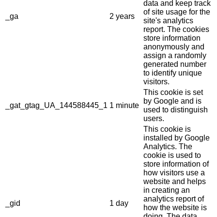
data and keep track
of site usage for the
_ga
2 years
site's analytics
report. The cookies
store information
anonymously and
assign a randomly
generated number
to identify unique
visitors.
This cookie is set
by Google and is
_gat_gtag_UA_144588445_1
1 minute
used to distinguish
users.
This cookie is
installed by Google
Analytics. The
cookie is used to
store information of
how visitors use a
website and helps
in creating an
analytics report of
_gid
1 day
how the website is
doing. The data