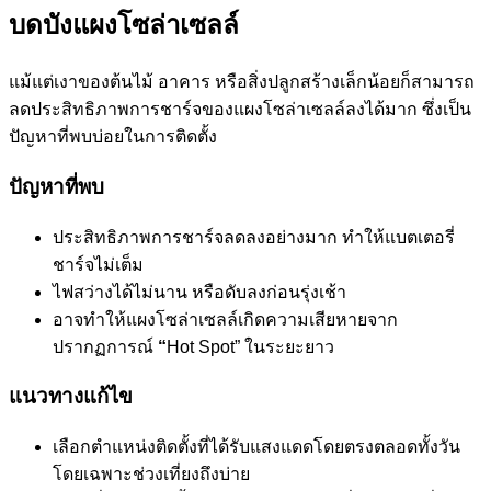
บดบังแผงโซล่าเซลล์
แม้แต่เงาของต้นไม้ อาคาร หรือสิ่งปลูกสร้างเล็กน้อยก็สามารถ
ลดประสิทธิภาพการชาร์จของแผงโซล่าเซลล์ลงได้มาก ซึ่งเป็น
ปัญหาที่พบบ่อยในการติดตั้ง
ปัญหาที่พบ
ประสิทธิภาพการชาร์จลดลงอย่างมาก ทำให้แบตเตอรี่
ชาร์จไม่เต็ม
ไฟสว่างได้ไม่นาน หรือดับลงก่อนรุ่งเช้า
อาจทำให้แผงโซล่าเซลล์เกิดความเสียหายจาก
ปรากฏการณ์
“
Hot Spot” ในระยะยาว
แนวทางแก้ไข
เลือกตำแหน่งติดตั้งที่ได้รับแสงแดดโดยตรงตลอดทั้งวัน
โดยเฉพาะช่วงเที่ยงถึงบ่าย