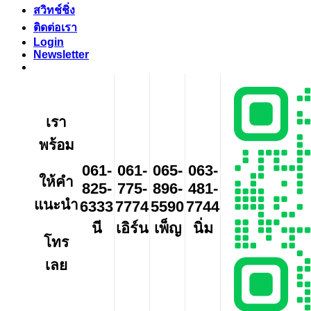
สวิทช์ชิ่ง
ติดต่อเรา
Login
Newsletter
เรา
พร้อม
061-
061-
065-
063-
ให้คำ
825-
775-
896-
481-
แนะนำ
6333
7774
5590
7744
นี
เอิร์น
เพ็ญ
นิ่ม
โทร
เลย