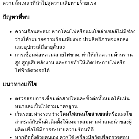
ความล้มเหลวที่นำไปสู่ความเสียหายร้ายแรง
ปัญหาที่พบ
ความร้อนสะสม: หากโคมไฟหรือแผงโซล่าเซลล์ไม่มีช่อง
ว่างให้ระบายความร้อนเพียงพอ ประสิทธิภาพจะลดลง
และอุปกรณ์มีอายุสั้นลง
การเชื่อมต่อหลวม/สายไฟขาด: ทำให้เกิดความต้านทาน
สูง สูญเสียพลังงาน และอาจทำให้เกิดประกายไฟหรือ
ไฟฟ้าลัดวงจรได้
แนวทางแก้ไข
ตรวจสอบการเชื่อมต่อสายไฟและขั้วต่อทั้งหมดให้แน่น
หนาและเป็นไปตามมาตรฐาน
เว้นระยะห่างระหว่าง
โคมไฟถนนโซล่าเซลล์
หรือแผงโซ
ล่าเซลล์กับพื้นผิวติดตั้งให้เหมาะสมตามคำแนะนำของผู้
ผลิต เพื่อให้มีการระบายความร้อนที่ดี
หากติดตั้งด้วยตนเอง ควรใช้เครื่องมือวัดเพื่อตรวจสอบ