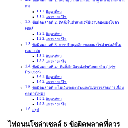
ข้อผิดพลาดที่ 1: เลือกอุปกรณ์ไม่ได้มาตรฐานหรือไม่เหมาะ
สม
ปัญหาที่พบ
แนวทางแก้ไข
ข้อผิดพลาดที่ 2: ติดตั้งในตำแหน่งที่มีเงาบดบังแผงโซล่า
เซลล์
ปัญหาที่พบ
แนวทางแก้ไข
ข้อผิดพลาดที่ 3: การปรับมุมเอียงของแผงโซล่าเซลล์ที่ไม่
เหมาะสม
ปัญหาที่พบ
แนวทางแก้ไข
ข้อผิดพลาดที่ 4: ติดตั้งใกล้แหล่งกำเนิดแสงอื่น (Light
Pollution)
ปัญหาที่พบ
แนวทางแก้ไข
ข้อผิดพลาดที่ 5 ไม่เว้นระยะห่างและไม่ตรวจสอบการเชื่อม
ต่อทางไฟฟ้า
ปัญหาที่พบ
แนวทางแก้ไข
สรุป
ไฟถนนโซล่าเซลล์ 5 ข้อผิดพลาดที่ควร