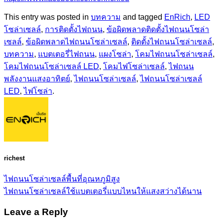
This entry was posted in
บทความ
and tagged
EnRich
,
LED
โซล่าเซลล์
,
การติดตั้งไฟถนน
,
ข้อผิดพลาดติดตั้งไฟถนนโซล่า
เซลล์
,
ข้อผิดพลาดไฟถนนโซล่าเซลล์
,
ติดตั้งไฟถนนโซล่าเซลล์
,
บทความ
,
แบตเตอรี่ไฟถนน
,
แผงโซล่า
,
โคมไฟถนนโซล่าเซลล์
,
โคมไฟถนนโซล่าเซลล์ LED
,
โคมไฟโซล่าเซลล์
,
ไฟถนน
พลังงานแสงอาทิตย์
,
ไฟถนนโซล่าเซลล์
,
ไฟถนนโซล่าเซลล์
LED
,
ไฟโซล่า
.
richest
ไฟถนนโซล่าเซลล์พื้นที่อุณหภูมิสูง
ไฟถนนโซล่าเซลล์ใช้แบตเตอรี่แบบไหนให้แสงสว่างได้นาน
Leave a Reply