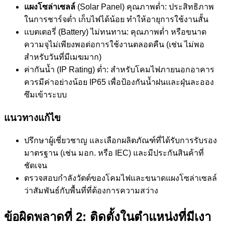
แผงโซล่าเซลล์
(Solar Panel) คุณภาพต่ำ: ประสิทธิภาพ
ในการชาร์จต่ำ เก็บไฟได้น้อย ทำให้อายุการใช้งานสั้น
แบตเตอรี่ (Battery) ไม่ทนทาน: คุณภาพต่ำ หรือขนาด
ความจุไม่เพียงพอต่อการใช้งานตลอดคืน (เช่น ไม่พอ
สำหรับวันที่มีเมฆมาก)
ค่ากันน้ำ (IP Rating) ต่ำ: สำหรับโคมไฟภายนอกอาคาร
ควรมีค่าอย่างน้อย IP65 เพื่อป้องกันน้ำฝนและฝุ่นละออง
ซึมเข้าระบบ
แนวทางแก้ไข
ปรึกษาผู้เชี่ยวชาญ และเลือกผลิตภัณฑ์ที่ได้รับการรับรอง
มาตรฐาน (เช่น มอก. หรือ IEC) และมีประกันสินค้าที่
ชัดเจน
ตรวจสอบกำลังวัตต์ของโคมไฟและขนาดแผงโซล่าเซลล์
ว่าสัมพันธ์กับพื้นที่ที่ต้องการความสว่าง
ข้อผิดพลาดที่ 2: ติดตั้งในตำแหน่งที่มีเงา