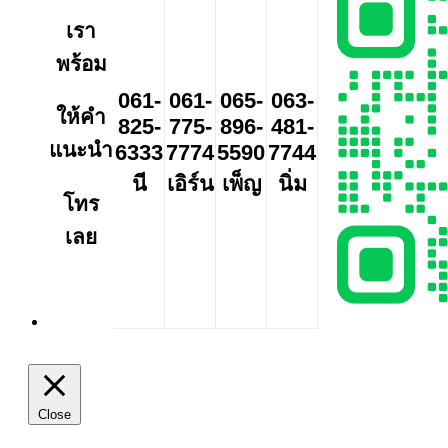
เรา
พร้อม
061-
061-
065-
063-
ให้คำ
825-
775-
896-
481-
แนะนำ
6333
7774
5590
7744
นี
เอิร์น
เพ็ญ
นิ่ม
โทร
เลย
Close