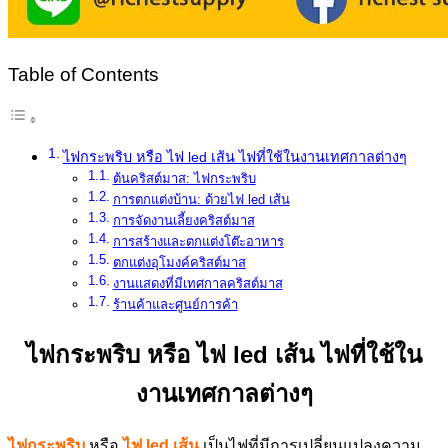
Table of Contents
ไฟกระพริบ หรือ ไฟ led เส้น ไฟที่ใช้ในงานเทศกาลต่างๆ
ต้นคริสต์มาส: ไฟกระพริบ
การตกแต่งบ้าน: ด้วยไฟ led เส้น
การจัดงานเลี้ยงคริสต์มาส
การสร้างและตกแต่งโต๊ะอาหาร
ตกแต่งอุโมงค์คริสต์มาส
งานแสดงที่มีเทศกาลคริสต์มาส
ร้านค้าและศูนย์การค้า
ไฟกระพริบ
หรือ
ไฟ
led
เส้น ไฟที่ใช้ใน
งานเทศกาลต่างๆ
ไฟกระพริบ
หรือ
ไฟ led เส้น
เป็นไฟที่มีการเปลี่ยนแปลงความ