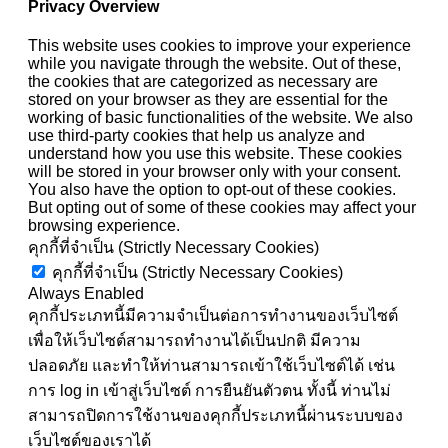
Privacy Overview
This website uses cookies to improve your experience
while you navigate through the website. Out of these,
the cookies that are categorized as necessary are
stored on your browser as they are essential for the
working of basic functionalities of the website. We also
use third-party cookies that help us analyze and
understand how you use this website. These cookies
will be stored in your browser only with your consent.
You also have the option to opt-out of these cookies.
But opting out of some of these cookies may affect your
browsing experience.
คุกกี้ที่จำเป็น (Strictly Necessary Cookies)
คุกกี้ที่จำเป็น (Strictly Necessary Cookies)
Always Enabled
คุกกี้ประเภทนี้มีความจำเป็นต่อการทำงานของเว็บไซต์
เพื่อให้เว็บไซต์สามารถทำงานได้เป็นปกติ มีความ
ปลอดภัย และทำให้ท่านสามารถเข้าใช้เว็บไซต์ได้ เช่น
การ log in เข้าสู่เว็บไซต์ การยืนยันตัวตน ทั้งนี้ ท่านไม่
สามารถปิดการใช้งานของคุกกี้ประเภทนี้ผ่านระบบของ
เว็บไซต์ของเราได้