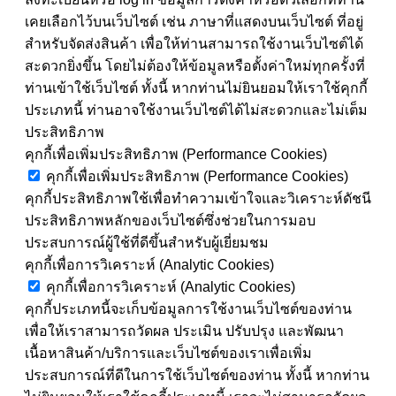
เคยเลือกไว้บนเว็บไซต์ เช่น ภาษาที่แสดงบนเว็บไซต์ ที่อยู่
สำหรับจัดส่งสินค้า เพื่อให้ท่านสามารถใช้งานเว็บไซต์ได้
สะดวกยิ่งขึ้น โดยไม่ต้องให้ข้อมูลหรือตั้งค่าใหม่ทุกครั้งที่
ท่านเข้าใช้เว็บไซต์ ทั้งนี้ หากท่านไม่ยินยอมให้เราใช้คุกกี้
ประเภทนี้ ท่านอาจใช้งานเว็บไซต์ได้ไม่สะดวกและไม่เต็ม
ประสิทธิภาพ
คุกกี้เพื่อเพิ่มประสิทธิภาพ (Performance Cookies)
คุกกี้เพื่อเพิ่มประสิทธิภาพ (Performance Cookies)
คุกกี้ประสิทธิภาพใช้เพื่อทำความเข้าใจและวิเคราะห์ดัชนี
ประสิทธิภาพหลักของเว็บไซต์ซึ่งช่วยในการมอบ
ประสบการณ์ผู้ใช้ที่ดีขึ้นสำหรับผู้เยี่ยมชม
คุกกี้เพื่อการวิเคราะห์ (Analytic Cookies)
คุกกี้เพื่อการวิเคราะห์ (Analytic Cookies)
คุกกี้ประเภทนี้จะเก็บข้อมูลการใช้งานเว็บไซต์ของท่าน
เพื่อให้เราสามารถวัดผล ประเมิน ปรับปรุง และพัฒนา
เนื้อหาสินค้า/บริการและเว็บไซต์ของเราเพื่อเพิ่ม
ประสบการณ์ที่ดีในการใช้เว็บไซต์ของท่าน ทั้งนี้ หากท่าน