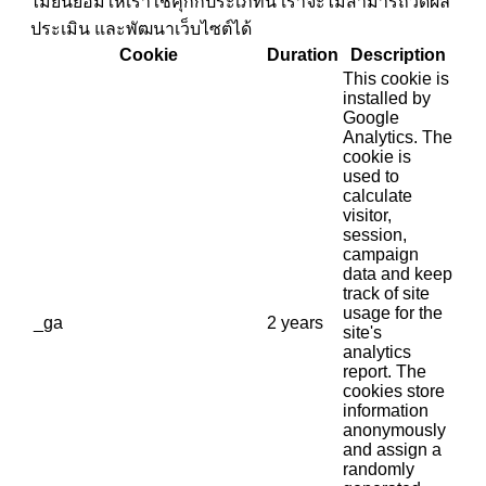
ไม่ยินยอมให้เราใช้คุกกี้ประเภทนี้ เราจะไม่สามารถวัดผล
ประเมิน และพัฒนาเว็บไซต์ได้
Cookie
Duration
Description
This cookie is
installed by
Google
Analytics. The
cookie is
used to
calculate
visitor,
session,
campaign
data and keep
track of site
usage for the
_ga
2 years
site's
analytics
report. The
cookies store
information
anonymously
and assign a
randomly