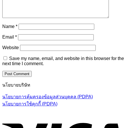
Name
*
Email
*
Website
Save my name, email, and website in this browser for the
next time I comment.
นโยบายบริษัท
นโยบายการคุ้มครองข้อมูลส่วนบุคคล (PDPA)
นโยบายการใช้คุกกี้ (PDPA)
V