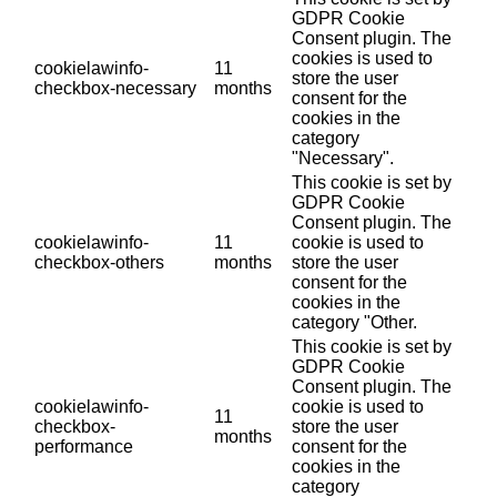
GDPR Cookie
Consent plugin. The
cookies is used to
cookielawinfo-
11
store the user
checkbox-necessary
months
consent for the
cookies in the
category
"Necessary".
This cookie is set by
GDPR Cookie
Consent plugin. The
cookielawinfo-
11
cookie is used to
checkbox-others
months
store the user
consent for the
cookies in the
category "Other.
This cookie is set by
GDPR Cookie
Consent plugin. The
cookielawinfo-
cookie is used to
11
checkbox-
store the user
months
performance
consent for the
cookies in the
category