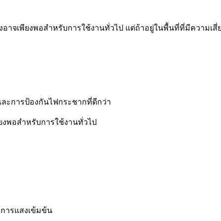
เพียงพอสำหรับการใช้งานทั่วไป แต่ถ้าอยู่ในพื้นที่ที่มีความเสี่ย
และการป้องกันไฟกระชากที่ดีกว่า
พียงพอสำหรับการใช้งานทั่วไป
องการแสงเข้มข้น