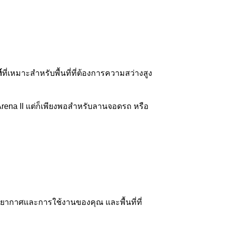
์
ที่เหมาะสำหรับพื้นที่ที่ต้องการความสว่างสูง
 Arena II แต่ก็เพียงพอสำหรับลานจอดรถ หรือ
ยากาศและการใช้งานของคุณ และพื้นที่ที่