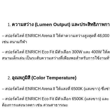
ความสว่าง (Lumen Output) และประสิทธิภาพกา
– สปอร์ตไลท์ ENRICH Arena II ให้ค่าความสว่างสูงสุดที่ 48,000 
เช่น สนามกีฬา
– สปอร์ตไลท์ ENRICH Eco Fit มีตัวเลือก 300W และ 400W ให้ควา
สนามเด็กเล่น เป็นระดับความสว่างที่เพียงพอสำหรับการใช้งานทั
อุณหภูมิสี (Color Temperature)
– สปอร์ตไลท์ ENRICH Arena II ให้แสงที่ 6500K (แสงขาว) ซึ่งช่ว
– สปอร์ตไลท์ ENRICH Eco Fit มีตัวเลือก 6500K (แสงขาว) แล
ต้องการแสงนวลตา เช่น สวนสาธารณะ