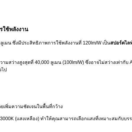
รใช้พลังงาน
ลูเมน ซึ่งมีประสิทธิภาพการใช้พลังงานที่ 120lm/W เป็น
สปอร์ตไลท
มสว่างสูงสุดที่ 40,000 ลูเมน (100lm/W) ซึ่งอาจไม่สว่างเท่ากับ
่วไป
ยเพิ่มความชัดเจนในพื้นที่กว้าง
ะ 3000K (แสงเหลือง) ทำให้คุณสามารถเลือกแสงที่เหมาะสมกับบรร