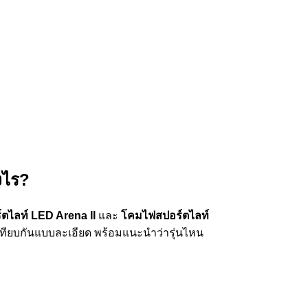
งไร?
์ตไลท์ LED Arena II
และ
โคมไฟสปอร์ตไลท์
เทียบกันแบบละเอียด พร้อมแนะนำว่ารุ่นไหน