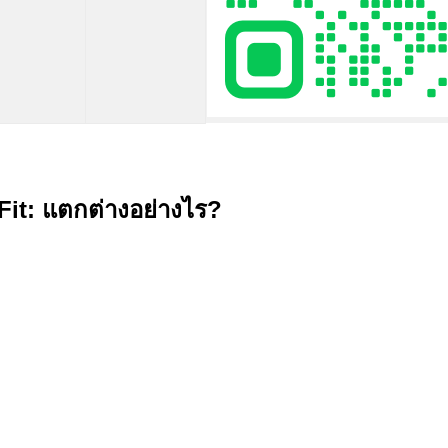
Fit: แตกต่างอย่างไร?