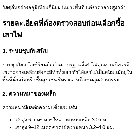
วัสดุอื่นอย่างอลูมิเนียมก็นิยมในบางพื้นที่ แต่ราคาอาจสูงกว่า
รายละเอียดที่ต้องตรวจสอบก่อนเลือกซื้อ
เสาไฟ
1. ระบบชุบกันสนิม
การชุบกัลวาไนซ์ร้อนถือเป็นมาตรฐานที่เสาไฟคุณภาพดีควรมี
เพราะช่วยเคลือบสังกะสีทั่วทั้งเสา ทำให้เสาไม่เป็นสนิมแม้อยู่ใน
พื้นที่น้ำเค็มหรือชื้นสูง เช่น ริมทะเล หรือเขตอุตสาหกรรม
2. ความหนาของเหล็ก
ความหนามีผลต่อความแข็งแรง เช่น
เสาสูง 6 เมตร ควรใช้ความหนาเหล็ก 3.0 มม.
เสาสูง 9–12 เมตร ควรใช้ความหนา 3.2–4.0 มม.