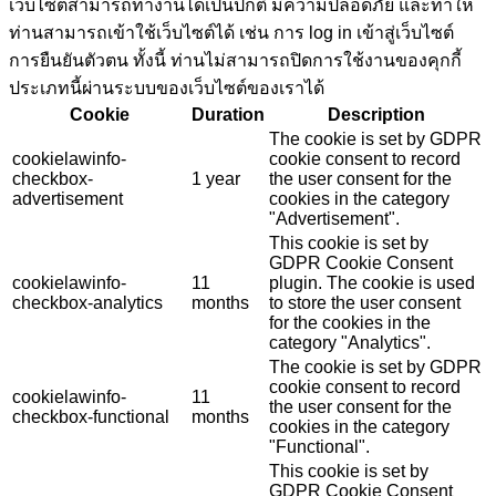
เว็บไซต์สามารถทำงานได้เป็นปกติ มีความปลอดภัย และทำให้
ท่านสามารถเข้าใช้เว็บไซต์ได้ เช่น การ log in เข้าสู่เว็บไซต์
การยืนยันตัวตน ทั้งนี้ ท่านไม่สามารถปิดการใช้งานของคุกกี้
ประเภทนี้ผ่านระบบของเว็บไซต์ของเราได้
Cookie
Duration
Description
The cookie is set by GDPR
cookielawinfo-
cookie consent to record
checkbox-
1 year
the user consent for the
advertisement
cookies in the category
"Advertisement".
This cookie is set by
GDPR Cookie Consent
cookielawinfo-
11
plugin. The cookie is used
checkbox-analytics
months
to store the user consent
for the cookies in the
category "Analytics".
The cookie is set by GDPR
cookie consent to record
cookielawinfo-
11
the user consent for the
checkbox-functional
months
cookies in the category
"Functional".
This cookie is set by
GDPR Cookie Consent