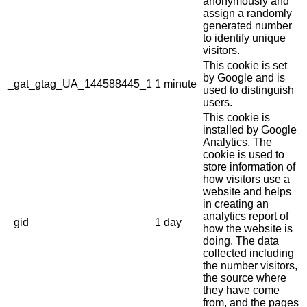
anonymously and
assign a randomly
generated number
to identify unique
visitors.
This cookie is set
by Google and is
_gat_gtag_UA_144588445_1
1 minute
used to distinguish
users.
This cookie is
installed by Google
Analytics. The
cookie is used to
store information of
how visitors use a
website and helps
in creating an
analytics report of
_gid
1 day
how the website is
doing. The data
collected including
the number visitors,
the source where
they have come
from, and the pages