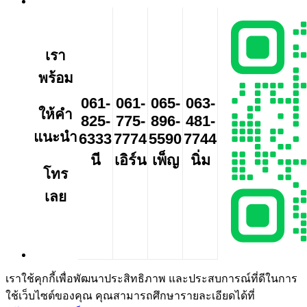
เรา
พร้อม
061-
061-
065-
063-
ให้คำ
825-
775-
896-
481-
แนะนำ
6333
7774
5590
7744
นี
เอิร์น
เพ็ญ
นิ่ม
โทร
เลย
เราใช้คุกกี้เพื่อพัฒนาประสิทธิภาพ และประสบการณ์ที่ดีในการ
ใช้เว็บไซต์ของคุณ คุณสามารถศึกษารายละเอียดได้ที่