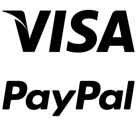
V
P
S