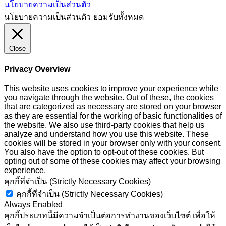
นโยบายความเป็นส่วนตัว
นโยบายความเป็นส่วนตัว
ยอมรับทั้งหมด
Close
Privacy Overview
This website uses cookies to improve your experience while
you navigate through the website. Out of these, the cookies
that are categorized as necessary are stored on your browser
as they are essential for the working of basic functionalities of
the website. We also use third-party cookies that help us
analyze and understand how you use this website. These
cookies will be stored in your browser only with your consent.
You also have the option to opt-out of these cookies. But
opting out of some of these cookies may affect your browsing
experience.
คุกกี้ที่จำเป็น (Strictly Necessary Cookies)
คุกกี้ที่จำเป็น (Strictly Necessary Cookies)
Always Enabled
คุกกี้ประเภทนี้มีความจำเป็นต่อการทำงานของเว็บไซต์ เพื่อให้