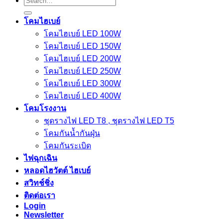
for:
โคมไฮเบย์
โคมไฮเบย์ LED 100W
โคมไฮเบย์ LED 150W
โคมไฮเบย์ LED 200W
โคมไฮเบย์ LED 250W
โคมไฮเบย์ LED 300W
โคมไฮเบย์ LED 400W
โคมโรงงาน
ชุดรางไฟ LED T8 , ชุดรางไฟ LED T5
โคมกันน้ำกันฝุ่น
โคมกันระเบิด
ไฟฉุกเฉิน
หลอดไฮวัตต์ ไฮเบย์
สวิทช์ชิ่ง
ติดต่อเรา
Login
Newsletter