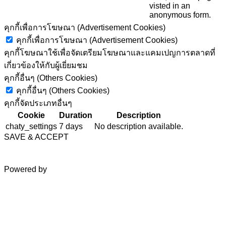
visted in an
anonymous form.
คุกกี้เพื่อการโฆษณา (Advertisement Cookies)
คุกกี้เพื่อการโฆษณา (Advertisement Cookies)
คุกกี้โฆษณาใช้เพื่อจัดเตรียมโฆษณาและแคมเปญการตลาดที่
เกี่ยวข้องให้กับผู้เยี่ยมชม
คุกกี้อื่นๆ (Others Cookies)
คุกกี้อื่นๆ (Others Cookies)
คุกกี้จัดประเภทอื่นๆ
Cookie
Duration
Description
chaty_settings
7 days
No description available.
SAVE & ACCEPT
Powered by