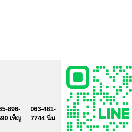
65-896-
063-481-
90 เพ็ญ
7744 นิ่ม