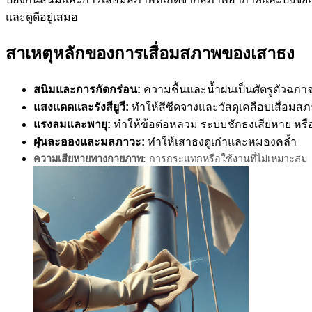
และดูดีอยู่เสมอ
สาเหตุหลักของการเสื่อมสภาพของเสาธง
สนิมและการกัดกร่อน:
ความชื้นและน้ำฝนเป็นศัตรูตัวฉกา
แสงแดดและรังสียูวี:
ทำให้สีซีดจางและวัสดุเคลือบเสื่อมส
แรงลมและพายุ:
ทำให้ข้อต่อหลวม ระบบชักธงเสียหาย หรื
ฝุ่นละอองและมลภาวะ:
ทำให้เสาธงดูเก่าและหมองคล้ำ
ความเสียหายทางกายภาพ:
การกระแทกหรือใช้งานที่ไม่เหมาะสม