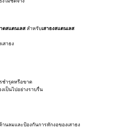
าธงไม่ซีดจาง
อาดสแตนเลส
สำหรับ
เสาธงสแตนเลส
องเสาธง
ารชำรุดหรือขาด
ธงเป็นไปอย่างราบรื่น
งต้านลมและป้องกันการหักงอของเสาธง