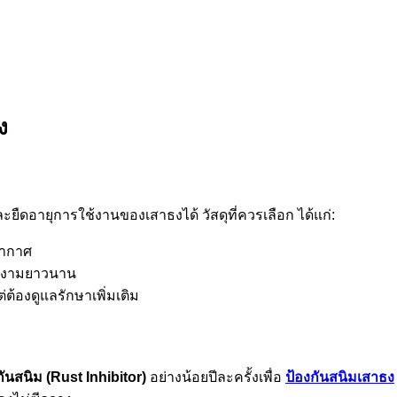
ง
ยืดอายุการใช้งานของเสาธงได้ วัสดุที่ควรเลือก ได้แก่:
อากาศ
งางามยาวนาน
่ต้องดูแลรักษาเพิ่มเติม
ันสนิม (Rust Inhibitor)
อย่างน้อยปีละครั้งเพื่อ
ป้องกันสนิมเสาธง