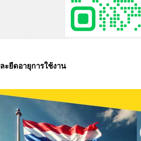
และยืดอายุการใช้งาน