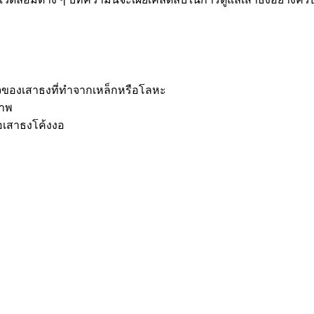
จของเสาธงที่ทำจากเหล็กหรือโลหะ
ภาพ
อเสาธงโค้งงอ