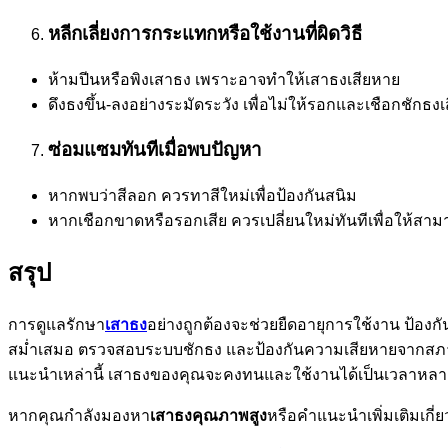
หลีกเลี่ยงการกระแทกหรือใช้งานที่ผิดวิธี
ห้ามปีนหรือพิงเสาธง เพราะอาจทำให้เสาธงเสียหาย
ดึงธงขึ้น-ลงอย่างระมัดระวัง เพื่อไม่ให้รอกและเชือกชักธง
ซ่อมแซมทันทีเมื่อพบปัญหา
หากพบว่าสีลอก ควรทาสีใหม่เพื่อป้องกันสนิม
หากเชือกขาดหรือรอกเสีย ควรเปลี่ยนใหม่ทันทีเพื่อให้สามา
สรุป
การดูแลรักษา
เสาธง
อย่างถูกต้องจะช่วยยืดอายุการใช้งาน ป้อ
สม่ำเสมอ ตรวจสอบระบบชักธง และป้องกันความเสียหายจากสภาพอ
แนะนำเหล่านี้ เสาธงของคุณจะคงทนและใช้งานได้เป็นเวลาหลา
หากคุณกำลังมองหา
เสาธงคุณภาพสูง
หรือคำแนะนำเพิ่มเติมเกี่ย