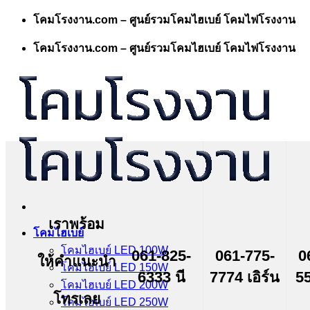
Skip
โคมโรงงาน.com – ศูนย์รวมโคมไฮเบย์ โคมไฟโรงงาน
to
content
โคมโรงงาน.com – ศูนย์รวมโคมไฮเบย์ โคมไฟโรงงาน
เราพร้อม
โคมไฮเบย์
โคมไฮเบย์ LED 100W
061-825-
061-775-
0
ให้คำแนะนำ
โคมไฮเบย์ LED 150W
6333 นี
7774 เอิร์น
55
โคมไฮเบย์ LED 200W
โทรเลย
โคมไฮเบย์ LED 250W