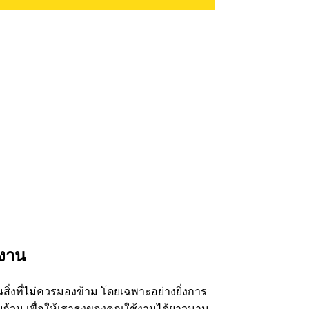
้งาน
ิ่งที่ไม่ควรมองข้าม โดยเฉพาะอย่างยิ่งการ
ถ้วน เพื่อให้เสาธงของคุณใช้งานได้ยาวนาน