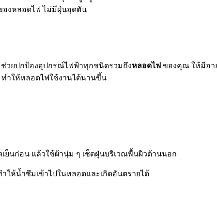
องหลอดไฟ ไม่มีฝุ่นอุดตัน
ะช่วยปกป้องอุปกรณ์ไฟฟ้าทุกชนิดรวมถึง
หลอดไฟ
ของคุณ ให้มีอาย
ทำให้หลอดไฟใช้งานได้นานขึ้น
่อน แล้วใช้ผ้านุ่ม ๆ เช็ดฝุ่นบริเวณพื้นผิวด้านนอก
ำให้น้ำซึมเข้าไปในหลอดและเกิดอันตรายได้