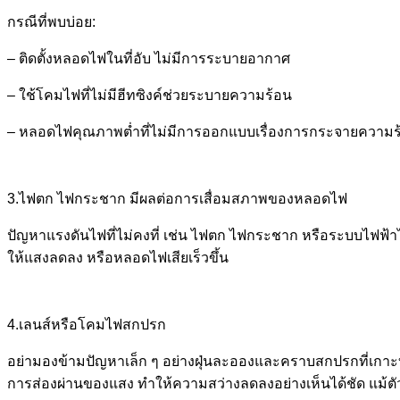
กรณีที่พบบ่อย:
– ติดตั้งหลอดไฟในที่อับ ไม่มีการระบายอากาศ
– ใช้โคมไฟที่ไม่มีฮีทซิงค์ช่วยระบายความร้อน
– หลอดไฟคุณภาพต่ำที่ไม่มีการออกแบบเรื่องการกระจายความร้อ
3.ไฟตก ไฟกระชาก มีผลต่อการเสื่อมสภาพของหลอดไฟ
ปัญหาแรงดันไฟที่ไม่คงที่ เช่น ไฟตก ไฟกระชาก หรือระบบไฟฟ้าไม
ให้แสงลดลง หรือหลอดไฟเสียเร็วขึ้น
4.เลนส์หรือโคมไฟสกปรก
อย่ามองข้ามปัญหาเล็ก ๆ อย่างฝุ่นละอองและคราบสกปรกที่เ
การส่องผ่านของแสง ทำให้ความสว่างลดลงอย่างเห็นได้ชัด แม้ต