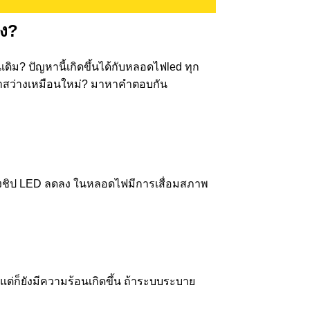
ไง?
ดิม? ปัญหานี้เกิดขึ้นได้กับหลอดไฟled ทุก
บมาสว่างเหมือนใหม่? มาหาคำตอบกัน
ของชิป LED ลดลง ในหลอดไฟมีการเสื่อมสภาพ
่ก็ยังมีความร้อนเกิดขึ้น ถ้าระบบระบาย