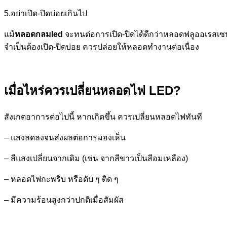
5.อย่าเปิด-ปิดบ่อยเกินไป
แม้
หลอดกลมled
จะทนต่อการเปิด-ปิดได้ดีกว่าหลอดฟลูออเรสเซนต์
จำเป็นต้องเปิด-ปิดบ่อย ควรปล่อยให้หลอดทำงานต่อเนื่อง
เมื่อไหร่ควรเปลี่ยนหลอดไฟ LED?
สังเกตอาการต่อไปนี้ หากเกิดขึ้น ควรเปลี่ยนหลอดไฟทันที
– แสงลดลงจนส่งผลต่อการมองเห็น
– สีแสงเปลี่ยนจากเดิม (เช่น จากสีขาวเป็นสีอมเหลือง)
– หลอดไฟกะพริบ หรือดับ ๆ ติด ๆ
– มีความร้อนสูงกว่าปกติเมื่อสัมผัส