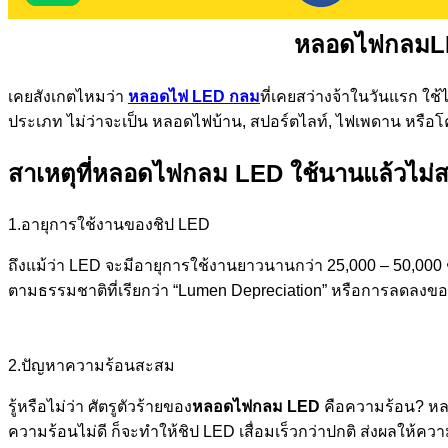
หลอดไฟกลมLED
เคยสังเกตไหมว่า
หลอดไฟ LED กลม
ที่เคยสว่างจ้าในวันแรก ใช
ประเภท ไม่ว่าจะเป็น หลอดไฟบ้าน, สปอร์ตไลท์, ไฟเพดาน หรือ
สาเหตุที่หลอดไฟกลม LED ใช้นานแล้วไม่สว
1.อายุการใช้งานของชิป LED
ถึงแม้ว่า LED จะมีอายุการใช้งานยาวนานกว่า 25,000 – 50,00
ตามธรรมชาติที่เรียกว่า “Lumen Depreciation” หรือการลดลงข
2.ปัญหาความร้อนสะสม
รู้หรือไม่ว่า ศัตรูตัวร้ายของ
หลอดไฟกลม LED
คือความร้อน? หลอ
ความร้อนไม่ดี ก็จะทำให้ชิป LED เสื่อมเร็วกว่าปกติ ส่งผลให้ค