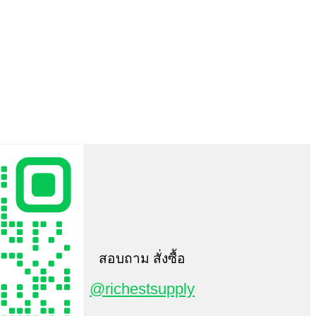
สอบถาม สั่งซื้อ
@richestsupply