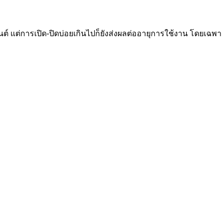
 แต่การเปิด-ปิดบ่อยเกินไปก็ยังส่งผลต่ออายุการใช้งาน โดยเฉพาะไ