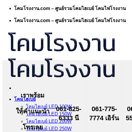
Skip
โคมโรงงาน.com – ศูนย์รวมโคมไฮเบย์ โคมไฟโรงงาน
to
content
โคมโรงงาน.com – ศูนย์รวมโคมไฮเบย์ โคมไฟโรงงาน
เราพร้อม
โคมไฮเบย์
โคมไฮเบย์ LED 100W
061-825-
061-775-
0
ให้คำแนะนำ
โคมไฮเบย์ LED 150W
6333 นี
7774 เอิร์น
55
โคมไฮเบย์ LED 200W
โทรเลย
โคมไฮเบย์ LED 250W