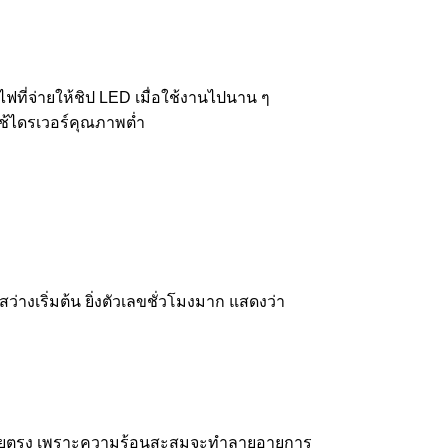
ที่จ่ายให้ชิป LED เมื่อใช้งานไปนาน ๆ
ช้ไดรเวอร์คุณภาพต่ำ
งเริ่มต้น ยิ่งตัวเลขชั่วโมงมาก แสดงว่า
แดดโดยตรง เพราะความร้อนสะสมจะทำลายอายุการ