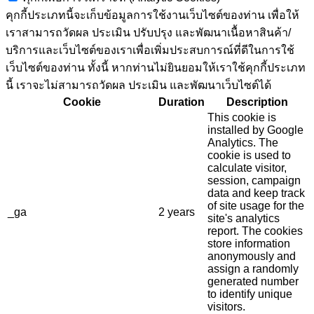
คุกกี้ประเภทนี้จะเก็บข้อมูลการใช้งานเว็บไซต์ของท่าน เพื่อให้
เราสามารถวัดผล ประเมิน ปรับปรุง และพัฒนาเนื้อหาสินค้า/
บริการและเว็บไซต์ของเราเพื่อเพิ่มประสบการณ์ที่ดีในการใช้
เว็บไซต์ของท่าน ทั้งนี้ หากท่านไม่ยินยอมให้เราใช้คุกกี้ประเภท
นี้ เราจะไม่สามารถวัดผล ประเมิน และพัฒนาเว็บไซต์ได้
Cookie
Duration
Description
This cookie is
installed by Google
Analytics. The
cookie is used to
calculate visitor,
session, campaign
data and keep track
of site usage for the
_ga
2 years
site's analytics
report. The cookies
store information
anonymously and
assign a randomly
generated number
to identify unique
visitors.