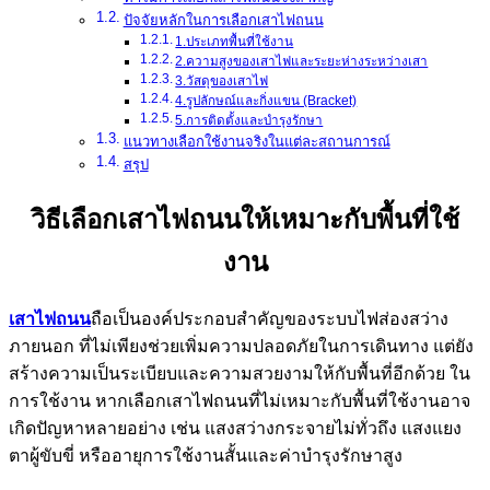
ปัจจัยหลักในการเลือกเสาไฟถนน
1.ประเภทพื้นที่ใช้งาน
2.ความสูงของเสาไฟและระยะห่างระหว่างเสา
3.วัสดุของเสาไฟ
4.รูปลักษณ์และกิ่งแขน (Bracket)
5.การติดตั้งและบำรุงรักษา
แนวทางเลือกใช้งานจริงในแต่ละสถานการณ์
สรุป
วิธีเลือกเสาไฟถนนให้เหมาะกับพื้นที่ใช้
งาน
เสาไฟถนน
ถือเป็นองค์ประกอบสำคัญของระบบไฟส่องสว่าง
ภายนอก ที่ไม่เพียงช่วยเพิ่มความปลอดภัยในการเดินทาง แต่ยัง
สร้างความเป็นระเบียบและความสวยงามให้กับพื้นที่อีกด้วย ใน
การใช้งาน หากเลือกเสาไฟถนนที่ไม่เหมาะกับพื้นที่ใช้งานอาจ
เกิดปัญหาหลายอย่าง เช่น แสงสว่างกระจายไม่ทั่วถึง แสงแยง
ตาผู้ขับขี่ หรืออายุการใช้งานสั้นและค่าบำรุงรักษาสูง