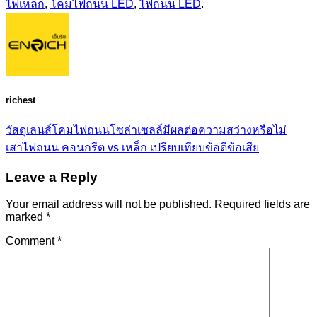
ไฟเหล็ก
,
โคมไฟถนน LED
,
ไฟถนน LED
.
richest
วัสดุเลนส์โคมไฟถนนโซล่าเซลล์มีผลต่อความสว่างหรือไม่
เสาไฟถนน คอนกรีต vs เหล็ก เปรียบเทียบข้อดีข้อเสีย
Leave a Reply
Your email address will not be published.
Required fields are
marked
*
Comment
*