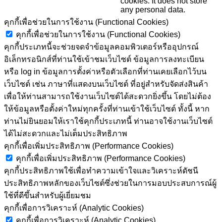
cookies. It does not store
any personal data.
คุกกี้เพื่อช่วยในการใช้งาน (Functional Cookies)
คุกกี้เพื่อช่วยในการใช้งาน (Functional Cookies)
คุกกี้ประเภทนี้จะช่วยจดจำข้อมูลคอมพิวเตอร์หรืออุปกรณ์
อิเล็กทรอนิกส์ที่ท่านใช้เข้าชมเว็บไซต์ ข้อมูลการลงทะเบียน
หรือ log in ข้อมูลการตั้งค่าหรือตัวเลือกที่ท่านเคยเลือกไว้บน
เว็บไซต์ เช่น ภาษาที่แสดงบนเว็บไซต์ ที่อยู่สำหรับจัดส่งสินค้า
เพื่อให้ท่านสามารถใช้งานเว็บไซต์ได้สะดวกยิ่งขึ้น โดยไม่ต้อง
ให้ข้อมูลหรือตั้งค่าใหม่ทุกครั้งที่ท่านเข้าใช้เว็บไซต์ ทั้งนี้ หาก
ท่านไม่ยินยอมให้เราใช้คุกกี้ประเภทนี้ ท่านอาจใช้งานเว็บไซต์
ได้ไม่สะดวกและไม่เต็มประสิทธิภาพ
คุกกี้เพื่อเพิ่มประสิทธิภาพ (Performance Cookies)
คุกกี้เพื่อเพิ่มประสิทธิภาพ (Performance Cookies)
คุกกี้ประสิทธิภาพใช้เพื่อทำความเข้าใจและวิเคราะห์ดัชนี
ประสิทธิภาพหลักของเว็บไซต์ซึ่งช่วยในการมอบประสบการณ์ผู้
ใช้ที่ดีขึ้นสำหรับผู้เยี่ยมชม
คุกกี้เพื่อการวิเคราะห์ (Analytic Cookies)
คุกกี้เพื่อการวิเคราะห์ (Analytic Cookies)