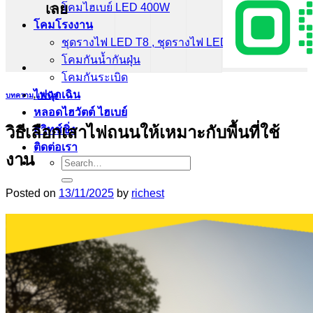
เลย
โคมไฮเบย์ LED 400W
โคมโรงงาน
ชุดรางไฟ LED T8 , ชุดรางไฟ LED T5
โคมกันน้ำกันฝุ่น
โคมกันระเบิด
ไฟฉุกเฉิน
บทความ
,
เสาไฟ
หลอดไฮวัตต์ ไฮเบย์
วิธีเลือกเสาไฟถนนให้เหมาะกับพื้นที่ใช้
สวิทช์ชิ่ง
ติดต่อเรา
งาน
Search
for:
Posted on
13/11/2025
by
richest