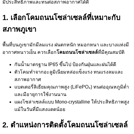
มีประสิทธิภาพและทนต่อสภาพอากาศได้ดี
1. เลือกโคมถนนโซล่าเซลล์ที่เหมาะกับ
สภาพภูเขา
พื้นที่บนภูเขามักมีลมแรง ฝนตกหนัก หมอกหนา และบางแห่งมี
อากาศหนาวเย็น ควรเลือก
โคมถนนโซล่าเซลล์
ที่มีคุณสมบัติ
กันน้ำมาตรฐาน IP65 ขึ้นไป ป้องกันฝุ่นและฝนได้ดี
ตัวโคมทำจากอะลูมิเนียมหล่อแข็งแรง ทนแรงลมและ
สภาพอากาศ
แบตเตอรี่ลิเธียมคุณภาพสูง (LiFePO₄) ทนต่ออุณหภูมิต่ำ
และมีอายุการใช้งานนาน
แผงโซล่าเซลล์แบบ Mono-crystalline ให้ประสิทธิภาพสูง
แม้ในวันที่มีแสงแดดน้อย
2. ตำแหน่งการติดตั้งโคมถนนโซล่าเซลล์