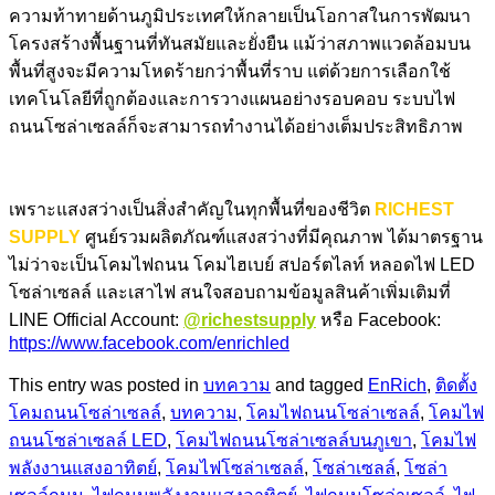
ความท้าทายด้านภูมิประเทศให้กลายเป็นโอกาสในการพัฒนา
โครงสร้างพื้นฐานที่ทันสมัยและยั่งยืน แม้ว่าสภาพแวดล้อมบน
พื้นที่สูงจะมีความโหดร้ายกว่าพื้นที่ราบ แต่ด้วยการเลือกใช้
เทคโนโลยีที่ถูกต้องและการวางแผนอย่างรอบคอบ ระบบไฟ
ถนนโซล่าเซลล์ก็จะสามารถทำงานได้อย่างเต็มประสิทธิภาพ
เพราะแสงสว่างเป็นสิ่งสำคัญในทุกพื้นที่ของชีวิต
RICHEST
SUPPLY
ศูนย์รวมผลิตภัณฑ์แสงสว่างที่มีคุณภาพ ได้มาตรฐาน
ไม่ว่าจะเป็นโคมไฟถนน โคมไฮเบย์ สปอร์ตไลท์ หลอดไฟ LED
โซล่าเซลล์ และเสาไฟ สนใจสอบถามข้อมูลสินค้าเพิ่มเติมที่
LINE Official Account:
@richestsupply
หรือ Facebook:
https://www.facebook.com/enrichled
This entry was posted in
บทความ
and tagged
EnRich
,
ติดตั้ง
โคมถนนโซล่าเซลล์
,
บทความ
,
โคมไฟถนนโซล่าเซลล์
,
โคมไฟ
ถนนโซล่าเซลล์ LED
,
โคมไฟถนนโซล่าเซลล์บนภูเขา
,
โคมไฟ
พลังงานแสงอาทิตย์
,
โคมไฟโซล่าเซลล์
,
โซล่าเซลล์
,
โซล่า