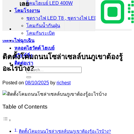
เลย
โคมไฮเบย์ LED 400W
โคมโรงงาน
ชุดรางไฟ LED T8 , ชุดรางไฟ LED T5
โคมกันน้ำกันฝุ่น
โคมกันระเบิด
ไฟฉุกเฉิน
บทความ
หลอดไฮวัตต์ ไฮเบย์
ติดตั้งโคมถนนโซล่าเซลล์บนภูเขาต้องรู้
สวิทช์ชิ่ง
ติดต่อเรา
อะไรบ้าง?
Search
for:
Posted on
08/10/2025
by
richest
Table of Contents
ติดตั้งโคมถนนโซล่าเซลล์บนภูเขาต้องรู้อะไรบ้าง?