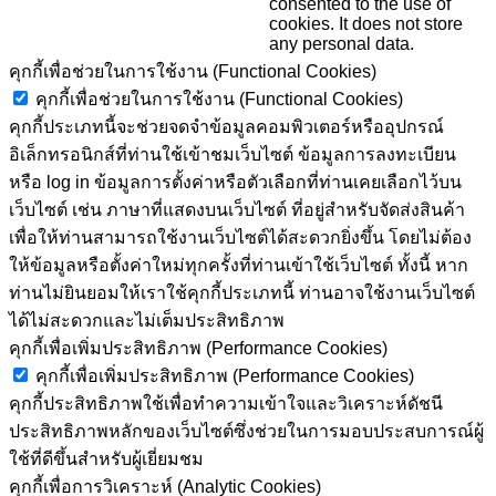
consented to the use of
cookies. It does not store
any personal data.
คุกกี้เพื่อช่วยในการใช้งาน (Functional Cookies)
คุกกี้เพื่อช่วยในการใช้งาน (Functional Cookies)
คุกกี้ประเภทนี้จะช่วยจดจำข้อมูลคอมพิวเตอร์หรืออุปกรณ์
อิเล็กทรอนิกส์ที่ท่านใช้เข้าชมเว็บไซต์ ข้อมูลการลงทะเบียน
หรือ log in ข้อมูลการตั้งค่าหรือตัวเลือกที่ท่านเคยเลือกไว้บน
เว็บไซต์ เช่น ภาษาที่แสดงบนเว็บไซต์ ที่อยู่สำหรับจัดส่งสินค้า
เพื่อให้ท่านสามารถใช้งานเว็บไซต์ได้สะดวกยิ่งขึ้น โดยไม่ต้อง
ให้ข้อมูลหรือตั้งค่าใหม่ทุกครั้งที่ท่านเข้าใช้เว็บไซต์ ทั้งนี้ หาก
ท่านไม่ยินยอมให้เราใช้คุกกี้ประเภทนี้ ท่านอาจใช้งานเว็บไซต์
ได้ไม่สะดวกและไม่เต็มประสิทธิภาพ
คุกกี้เพื่อเพิ่มประสิทธิภาพ (Performance Cookies)
คุกกี้เพื่อเพิ่มประสิทธิภาพ (Performance Cookies)
คุกกี้ประสิทธิภาพใช้เพื่อทำความเข้าใจและวิเคราะห์ดัชนี
ประสิทธิภาพหลักของเว็บไซต์ซึ่งช่วยในการมอบประสบการณ์ผู้
ใช้ที่ดีขึ้นสำหรับผู้เยี่ยมชม
คุกกี้เพื่อการวิเคราะห์ (Analytic Cookies)