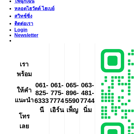
ไฟฉุกเฉิน
หลอดไฮวัตต์ ไฮเบย์
สวิทช์ชิ่ง
ติดต่อเรา
Login
Newsletter
เรา
พร้อม
061-
061-
065-
063-
ให้คำ
825-
775-
896-
481-
แนะนำ
6333
7774
5590
7744
นี
เอิร์น
เพ็ญ
นิ่ม
โทร
เลย