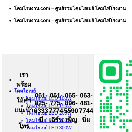
Skip
โคมโรงงาน.com – ศูนย์รวมโคมไฮเบย์ โคมไฟโรงงาน
to
content
โคมโรงงาน.com – ศูนย์รวมโคมไฮเบย์ โคมไฟโรงงาน
เรา
พร้อม
โคมไฮเบย์
061-
061-
065-
063-
โคมไฮเบย์ LED 100W
ให้คำ
825-
775-
896-
481-
โคมไฮเบย์ LED 150W
แนะนำ
6333
7774
5590
7744
โคมไฮเบย์ LED 200W
นี
เอิร์น
เพ็ญ
นิ่ม
โคมไฮเบย์ LED 250W
โทร
โคมไฮเบย์ LED 300W