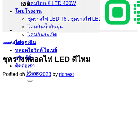
เลย
โคมไฮเบย์ LED 400W
โคมโรงงาน
ชุดรางไฟ LED T8 , ชุดรางไฟ LED T5
โคมกันน้ำกันฝุ่น
โคมกันระเบิด
ไฟฉุกเฉิน
หลอดไฟ led
หลอดไฮวัตต์ ไฮเบย์
ชุดรางหลอดไฟ LED ดีไหม
สวิทช์ชิ่ง
ติดต่อเรา
Search
Posted on
22/06/2023
by
richest
for: