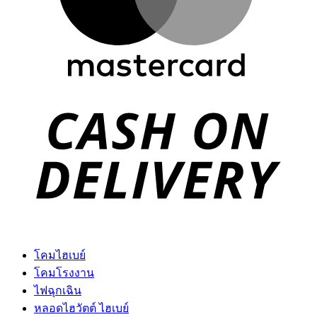
D
โคมไฮเบย์
โคมโรงงาน
ไฟฉุกเฉิน
หลอดไฮวัตต์ ไฮเบย์