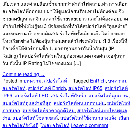
เสียเวลา และค่าเปลี่ยนซ้ำมากกว่าค่าตัวไฟหลายเท่า การเลือก
สปอร์ตไลท์ที่ออกแบบมาให้ดูแลน้อยหรือแทบไม่ต้องซ่อม จึง
ช่วยลดปัญหาจุกจิก ลดค่าใช้จ่ายระยะยาว และไม่ต้องคอยปวด
หัวกับไฟที่พังไม่รู้จบ 3 ปัจจัยหลักที่ทำให้สปอร์ตไลท์ “ดูแลง่าย”
และทนทาน ถ้าอยากติดสปอร์ตไลท์ครั้งเดียวแล้ว ไม่ต้องคอย
โทรเรียกช่าง ไม่ต้องลุ้นว่าฝนตกแล้วไฟจะพังไหม มี 3 เรื่องนี้ที่
ต้องเช็กให้ชัวร์ก่อนซื้อ 1. มาตรฐานการกันน้ำกันฝุ่น (IP
Rating) ไฟสปอร์ตไลท์ส่วนใหญ่ต้องเจอแดด เจอฝน เจอฝุ่นทุก
วัน ดังนั้น IP Rating ไม่ใช่ของแถม […]
Continue reading
→
Posted in
บทความ
,
สปอร์ตไลท์
|
Tagged
EnRich
,
บทความ
,
สปอร์ตไลท์
,
สปอร์ตไลท์ Enrich
,
สปอร์ตไลท์ IP65
,
สปอร์ตไลท์
IP66
,
สปอร์ตไลท์ LED
,
สปอร์ตไลท์กันน้ำ
,
สปอร์ตไลท์คุณภาพ
,
สปอร์ตไลท์ดูแลง่ายที่สุด
,
สปอร์ตไลท์ทนแดดทนฝน
,
สปอร์ตไลท์
ภายนอก
,
สปอร์ตไลท์ราคาถูกดีไหม
,
สปอร์ตไลท์แบบไหนดูแล
ง่าย
,
สปอร์ตไลท์โซล่าเซลล์
,
สปอร์ตไลท์ใช้งานกลางแจ้ง
,
เลือก
สปอร์ตไลท์ยังไงดี
,
ไฟสปอร์ตไลท์
Leave a comment