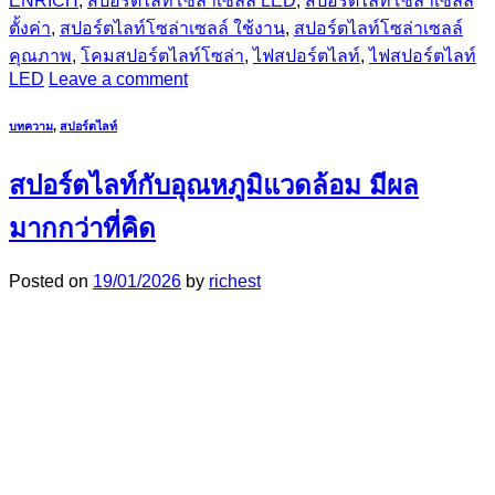
ENRICH
,
สปอร์ตไลท์โซล่าเซลล์ LED
,
สปอร์ตไลท์โซล่าเซลล์
ตั้งค่า
,
สปอร์ตไลท์โซล่าเซลล์ ใช้งาน
,
สปอร์ตไลท์โซล่าเซลล์
คุณภาพ
,
โคมสปอร์ตไลท์โซล่า
,
ไฟสปอร์ตไลท์
,
ไฟสปอร์ตไลท์
LED
Leave a comment
บทความ
,
สปอร์ตไลท์
สปอร์ตไลท์กับอุณหภูมิแวดล้อม มีผล
มากกว่าที่คิด
Posted on
19/01/2026
by
richest