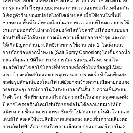
ไลท์โซล่าเซลล์ ใกล้ทะเลใช้ได้ไหม” คำตอบคือ ใช้ได้ แต่ไม่ใช่
ทุกรุ่น และไม่ใช่ทุกแบบจะทนสภาพแวดล้อมทะเลได้เหมือนกัน
3 ศัตรูตัวร้ายของสปอร์ตไลท์โซล่าเซลล์ เมื่อใช้งานในพื้นที่
ชายทะเล พื้นที่ใกล้ทะเลถือเป็นสภาพแวดล้อมที่โหดกว่าการใช้
งานภายนอกทั่วไป หากใช้สปอร์ตไลท์โซล่าที่ไม่ได้ออกแบบมา
สำหรับพื้นที่ใกล้ทะเล อาจเพิ่มความเสี่ยงต่อการชำรุด และก่อ
ให้เกิดปัญหาด้านประสิทธิภาพการใช้งาน เช่น 1. ไอเค็มและ
การกัดกร่อนจากน้ำทะเล (Salt Spray Corrosion) ไอเค็มจากน้ำ
ทะเลมีคุณสมบัติในการเร่งการกัดกร่อนของโลหะ หากไฟ
สปอร์ตไลท์โซล่าใช้โครงที่ทำจากเหล็กทั่วไปหรืออลูมิเนียม
เกรดต่ำ จะเกิดสนิมและการผุกร่อนอย่างรวดเร็ว ซึ่งไม่เพียงส่ง
ผลต่อรูปลักษณ์ของโคมไฟ แต่ยังอาจสร้างความเสียหายต่อแผง
วงจรและอุปกรณ์ภายในในระยะเวลาอันสั้น 2. ความชื้นสะสม
ในตัวโคม พื้นที่ชายทะเลมีระดับความชื้นในอากาศสูงตลอดทั้ง
ปี หากโครงสร้างโคมไฟหรือรอยต่อไม่ได้ออกแบบมาให้ปิด
สนิท ความชื้นสามารถแทรกซึมเข้าไปสะสมภายในตัวโคมและ
เลนส์ได้ ส่งผลให้ประสิทธิภาพแสงลดลง และเพิ่มความเสี่ยงต่อ
การเกิดไฟฟ้าลัดวงจรหรือความเสียหายต่อแบตเตอรี่ภายใน 3.