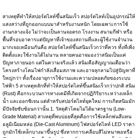
สาเหตุที่ทำให้สปอร์ตไลท์ขึ้นสนิมเร็ว สปอร์ตไลท์เป็นอุปกรณ์ให้
แสงสว่างที่ถูกออกแบบมาสำหรับงานหนัก โดยเฉพาะการใช้
งานกลางแจ้ง ไม่ว่าจะเป็นลานจอดรถ โรงงาน สนามกีฬา หรือ
พื้นที่รอบอาคารแต่ปัญหาที่เจ้าของสถานที่และผู้ใช้งานจำนวน
มากเจอเหมือนกันคือ สปอร์ตไลท์ขึ้นสนิมเร็วกว่าที่ควร ทั้งที่เพิ่ง
ติดตั้งและใช้งานได้ไม่นาน หลายคนอาจมองว่าสนิมเป็นแค่
ปัญหาภายนอก แต่ในความจริงแล้ว สนิมคือสัญญาณเตือนว่า
โครงสร้างโคมไฟกำลังเสื่อมสภาพ และอาจลุกลามไปสู่ปัญหาที่
ใหญ่กว่า ทั้งเรื่องอายุการใช้งานและความปลอดภัยของระบบ
ไฟฟ้า 5 สาเหตุหลักที่ทำให้สปอร์ตไลท์ขึ้นสนิมเร็วกว่าปกติ สนิม
(Rust) คือกระบวนการทางเคมีที่เกิดจากปฏิกิริยาระหว่างเหล็ก
น้ำ และออกซิเจน แต่สำหรับสปอร์ตไลท์ยุคใหม่ การเกิดสนิมมัก
มีปัจจัยซับซ้อนกว่านั้น 1. วัสดุตัวโคมไม่ได้มาตรฐาน (Low-
Grade Material) สาเหตุที่พบบ่อยที่สุดคือการใช้เหล็กพ่นสีแทน
อลูมิเนียมหล่อ (Die-Cast Aluminum) ไฟสปอร์ตไลท์ LED ราคา
ถูกมักใช้เหล็กบางมาขึ้นรูป ซึ่งหากการเคลือบสีไม่หนาพอหรือ