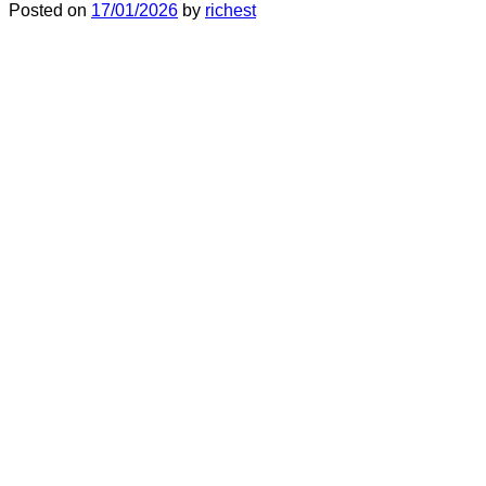
Posted on
17/01/2026
by
richest