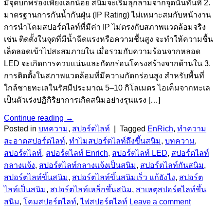
มีจุดบกพร่องเพียงเล็กน้อย สนิมจะเริ่มลุกลามจากจุดนั้นทันที 2.
มาตรฐานการกันน้ำกันฝุ่น (IP Rating) ไม่เหมาะสมกับหน้างาน
การนำโคมสปอร์ตไลท์ที่มีค่า IP ไม่ตรงกับสภาพแวดล้อมจริง
เช่น ติดตั้งในจุดที่มีน้ำฉีดแรงหรือความชื้นสูง จะทำให้ความชื้น
เล็ดลอดเข้าไปสะสมภายใน เมื่อรวมกับความร้อนจากหลอด
LED จะเกิดการควบแน่นและกัดกร่อนโครงสร้างจากด้านใน 3.
การติดตั้งในสภาพแวดล้อมที่มีความกัดกร่อนสูง สำหรับพื้นที่
ใกล้ชายทะเลในรัศมีประมาณ 5–10 กิโลเมตร ไอเค็มจากทะเล
เป็นตัวเร่งปฏิกิริยาการเกิดสนิมอย่างรุนแรง […]
Continue reading
→
Posted in
บทความ
,
สปอร์ตไลท์
|
Tagged
EnRich
,
ทำความ
สะอาดสปอร์ตไลท์
,
ทำไมสปอร์ตไลท์ถึงขึ้นสนิม
,
บทความ
,
สปอร์ตไลท์
,
สปอร์ตไลท์ Enrich
,
สปอร์ตไลท์ LED
,
สปอร์ตไลท์
กลางแจ้ง
,
สปอร์ตไลท์กลางแจ้งเป็นสนิม
,
สปอร์ตไลท์กันสนิม
,
สปอร์ตไลท์ขึ้นสนิม
,
สปอร์ตไลท์ขึ้นสนิมเร็ว แก้ยังไง
,
สปอร์ต
ไลท์เป็นสนิม
,
สปอร์ตไลท์เหล็กขึ้นสนิม
,
สาเหตุสปอร์ตไลท์ขึ้น
สนิม
,
โคมสปอร์ตไลท์
,
ไฟสปอร์ตไลท์
Leave a comment