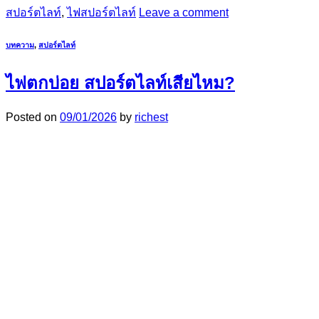
สปอร์ตไลท์
,
ไฟสปอร์ตไลท์
Leave a comment
บทความ
,
สปอร์ตไลท์
ไฟตกบ่อย สปอร์ตไลท์เสียไหม?
Posted on
09/01/2026
by
richest