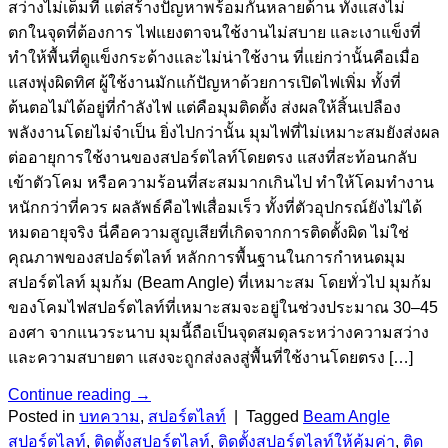
สว่างไม่เต็มที่ แต่สร้างปัญหาพร้อมกันหลายด้าน ทั้งแสงไม่
ตกในจุดที่ต้องการ ไฟแยงตาจนใช้งานไม่สบาย และเงาแข็งที่
ทำให้พื้นที่ดูแข็งกระด้างและไม่น่าใช้งาน ที่แย่กว่านั้นคือเมื่อ
แสงพุ่งผิดทิศ ผู้ใช้งานมักแก้ปัญหาด้วยการเปิดไฟเพิ่ม ทั้งที่
ต้นตอไม่ได้อยู่ที่กำลังไฟ แต่คือมุมติดตั้ง ส่งผลให้สิ้นเปลือง
พลังงานโดยไม่จำเป็น ยิ่งไปกว่านั้น มุมไฟที่ไม่เหมาะสมยังส่งผล
ต่ออายุการใช้งานของสปอร์ตไลท์โดยตรง แสงที่สะท้อนกลับ
เข้าตัวโคม หรือความร้อนที่สะสมมากเกินไป ทำให้โคมทำงาน
หนักกว่าที่ควร ผลลัพธ์คือไฟเสื่อมเร็ว ทั้งที่ตัวอุปกรณ์ยังไม่ได้
หมดอายุจริง นี่คือความสูญเสียที่เกิดจากการติดตั้งผิด ไม่ใช่
คุณภาพของสปอร์ตไลท์ หลักการพื้นฐานในการกำหนดมุม
สปอร์ตไลท์ มุมก้ม (Beam Angle) ที่เหมาะสม โดยทั่วไป มุมก้ม
ของโคมไฟสปอร์ตไลท์ที่เหมาะสมจะอยู่ในช่วงประมาณ 30–45
องศา จากแนวระนาบ มุมนี้ถือเป็นจุดสมดุลระหว่างความสว่าง
และความสบายตา แสงจะถูกส่งลงสู่พื้นที่ใช้งานโดยตรง […]
Continue reading
→
Posted in
บทความ
,
สปอร์ตไลท์
|
Tagged
Beam Angle
สปอร์ตไลท์
,
ติดตั้งสปอร์ตไลท์
,
ติดตั้งสปอร์ตไลท์ให้คุ้มค่า
,
ติด