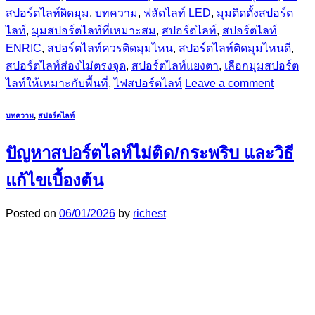
สปอร์ตไลท์ผิดมุม
,
บทความ
,
ฟลัดไลท์ LED
,
มุมติดตั้งสปอร์ต
ไลท์
,
มุมสปอร์ตไลท์ที่เหมาะสม
,
สปอร์ตไลท์
,
สปอร์ตไลท์
ENRIC
,
สปอร์ตไลท์ควรติดมุมไหน
,
สปอร์ตไลท์ติดมุมไหนดี
,
สปอร์ตไลท์ส่องไม่ตรงจุด
,
สปอร์ตไลท์แยงตา
,
เลือกมุมสปอร์ต
ไลท์ให้เหมาะกับพื้นที่
,
ไฟสปอร์ตไลท์
Leave a comment
บทความ
,
สปอร์ตไลท์
ปัญหาสปอร์ตไลท์ไม่ติด/กระพริบ และวิธี
แก้ไขเบื้องต้น
Posted on
06/01/2026
by
richest