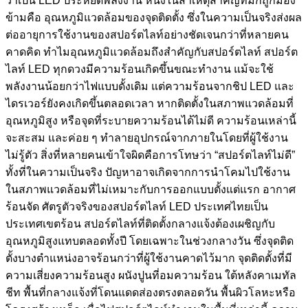
ว่าเป็น LED ประหยัดพลังงาน หนึ่งในสาเหตุสำคัญที่มักถูกมอง
ข้ามคือ อุณหภูมิแวดล้อมของจุดติดตั้ง ซึ่งในความเป็นจริงส่งผล
ต่ออายุการใช้งานของสปอร์ตไลท์อย่างชัดเจนกว่าที่หลายคน
คาดคิด ทำไมอุณหภูมิแวดล้อมถึงสำคัญกับสปอร์ตไลท์ สปอร์ต
ไลท์ LED ทุกดวงมีความร้อนเกิดขึ้นขณะทำงาน แม้จะใช้
พลังงานน้อยกว่าไฟแบบดั้งเดิม แต่ความร้อนจากชิป LED และ
ไดรเวอร์ยังคงเกิดขึ้นตลอดเวลา หากติดตั้งในสภาพแวดล้อมที่
อุณหภูมิสูง หรือจุดที่ระบายความร้อนได้ไม่ดี ความร้อนเหล่านี้
จะสะสม และค่อย ๆ ทำลายอุปกรณ์จากภายในโดยที่ผู้ใช้งาน
ไม่รู้ตัว สิ่งที่หลายคนเข้าใจผิดคือการโทษว่า “สปอร์ตไลท์ไม่ดี”
ทั้งที่ในความเป็นจริง ปัญหาอาจเกิดจากการนำโคมไปใช้งาน
ในสภาพแวดล้อมที่ไม่เหมาะกับการออกแบบตั้งแต่แรก อากาศ
ร้อนจัด ศัตรูตัวจริงของสปอร์ตไลท์ LED ประเทศไทยเป็น
ประเทศเขตร้อน สปอร์ตไลท์ที่ติดตั้งกลางแจ้งต้องเผชิญกับ
อุณหภูมิสูงแทบตลอดทั้งปี โดยเฉพาะในช่วงกลางวัน ซึ่งจุดติด
ตั้งบางตำแหน่งอาจร้อนกว่าที่ผู้ใช้งานคาดไว้มาก จุดติดตั้งที่มี
ความเสี่ยงความร้อนสูง ผนังปูนที่อมความร้อน ใต้หลังคาเมทัล
ชีท พื้นที่กลางแจ้งที่โดนแดดส่องตรงตลอดวัน พื้นผิวโลหะหรือ