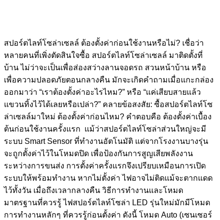
สปอร์ตไลท์โซล่าเซลล์ ต้องตั้งค่าก่อนใช้งานหรือไม่? เชื่อว่า
หลายคนที่เพิ่งตัดสินใจซื้อ สปอร์ตไลท์โซล่าเซลล์ มาติดตั้งที่
บ้าน ไม่ว่าจะเป็นเพื่อส่องสว่างลานจอดรถ สวนหน้าบ้าน หรือ
เพื่อความปลอดภัยตอนกลางคืน มักจะเกิดคำถามเมื่อแกะกล่อง
ออกมาว่า “เราต้องตั้งค่าอะไรไหม?” หรือ “แค่เสียบสายแล้ว
แขวนทิ้งไว้ได้เลยหรือเปล่า?” คลายข้อสงสัย: ซื้อสปอร์ตไลท์โซ
ล่าเซลล์มาใหม่ ต้องตั้งค่าก่อนไหม? คำตอบคือ ต้องตั้งค่าเบื้อง
ต้นก่อนใช้งานครั้งแรก แม้ว่าสปอร์ตไลท์โซล่าส่วนใหญ่จะมี
ระบบ Smart Sensor ที่ทำงานอัตโนมัติ แต่จากโรงงานบางรุ่น
จะถูกตั้งค่าไว้ในโหมดปิด เพื่อป้องกันการสูญเสียพลังงาน
ระหว่างการขนส่ง การตั้งค่าครั้งแรกจึงเปรียบเหมือนการเปิด
ระบบให้พร้อมทำงาน หากไม่ตั้งค่า ไฟอาจไม่ติดแม้จะตากแดด
ไว้ทั้งวัน เมื่อถึงเวลากลางคืน วิธีการทำงานและโหมด
มาตรฐานที่ควรรู้ ไฟสปอร์ตไลท์โซล่า LED รุ่นใหม่มักมีโหมด
การทำงานหลักๆ ที่ควรรู้ก่อนตั้งค่า ดังนี้ โหมด Auto (เซนเซอร์