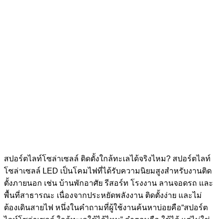
สปอร์ตไลท์โซล่าเซลล์ ติดตั้งใกล้ทะเลได้จริงไหม? สปอร์ตไลท์
โซล่าเซลล์ LED เป็นโคมไฟที่ได้รับความนิยมสูงสำหรับงานติด
ตั้งภายนอก เช่น บ้านพักอาศัย รีสอร์ท โรงงาน ลานจอดรถ และ
พื้นที่สาธารณะ เนื่องจากประหยัดพลังงาน ติดตั้งง่าย และไม่
ต้องเดินสายไฟ หนึ่งในคำถามที่ผู้ใช้งานค้นหาบ่อยคือ“สปอร์ต