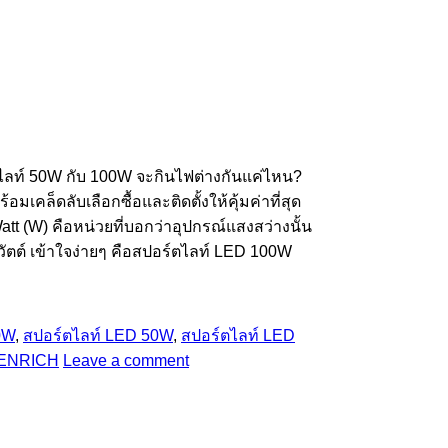
ไลท์ 50W กับ 100W จะกินไฟต่างกันแค่ไหน?
ล็ดลับเลือกซื้อและติดตั้งให้คุ้มค่าที่สุด
Watt (W) คือหน่วยที่บอกว่าอุปกรณ์แสงสว่างนั้น
 วัตต์ เข้าใจง่ายๆ คือสปอร์ตไลท์ LED 100W
0W
,
สปอร์ตไลท์ LED 50W
,
สปอร์ตไลท์ LED
 ENRICH
Leave a comment