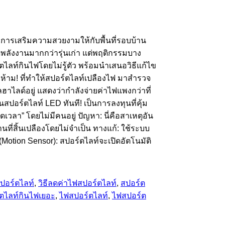
ะการเสริมความสวยงามให้กับพื้นที่รอบบ้าน
ยัดพลังงานมากกว่ารุ่นเก่า แต่พฤติกรรมบาง
ตไลท์กินไฟโดยไม่รู้ตัว พร้อมนำเสนอวิธีแก้ไข
ห้าม! ที่ทำให้สปอร์ตไลท์เปลืองไฟ มาสำรวจ
ัลฮาไลด์อยู่ แสดงว่ากำลังจ่ายค่าไฟแพงกว่าที่
สปอร์ตไลท์ LED ทันที! เป็นการลงทุนที่คุ้ม
เวลา” โดยไม่มีคนอยู่ ปัญหา: นี่คือสาเหตุอัน
านที่สิ้นเปลืองโดยไม่จำเป็น ทางแก้: ใช้ระบบ
 (Motion Sensor): สปอร์ตไลท์จะเปิดอัตโนมัติ
ปอร์ตไลท์
,
วิธีลดค่าไฟสปอร์ตไลท์
,
สปอร์ต
ตไลท์กินไฟเยอะ
,
ไฟสปอร์ตไลท์
,
ไฟสปอร์ต