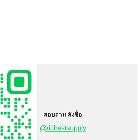
สอบถาม สั่งซื้อ
@richestsupply