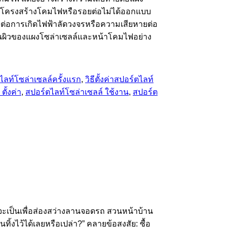
ากโครงสร้างโคมไฟหรือรอยต่อไม่ได้ออกแบบ
ต่อการเกิดไฟฟ้าลัดวงจรหรือความเสียหายต่อ
ื้นผิวของแผงโซล่าเซลล์และหน้าโคมไฟอย่าง
ตไลท์โซล่าเซลล์ครั้งแรก
,
วิธีตั้งค่าสปอร์ตไลท์
ตั้งค่า
,
สปอร์ตไลท์โซล่าเซลล์ ใช้งาน
,
สปอร์ต
่ว่าจะเป็นเพื่อส่องสว่างลานจอดรถ สวนหน้าบ้าน
้งไว้ได้เลยหรือเปล่า?” คลายข้อสงสัย: ซื้อ