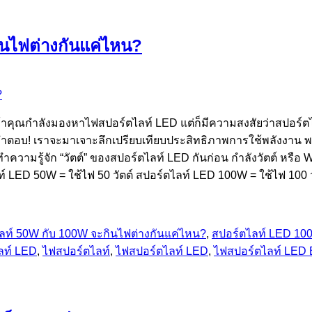
ินไฟต่างกันแค่ไหน?
้าคุณกำลังมองหาไฟสปอร์ตไลท์ LED แต่ก็มีความสงสัยว่าสปอร์ต
อบ! เราจะมาเจาะลึกเปรียบเทียบประสิทธิภาพการใช้พลังงาน พร้อมเค
ทำความรู้จัก “วัตต์” ของสปอร์ตไลท์ LED กันก่อน กำลังวัตต์ หรือ 
ตไลท์ LED 50W = ใช้ไฟ 50 วัตต์ สปอร์ตไลท์ LED 100W = ใช้ไฟ 100
ลท์ 50W กับ 100W จะกินไฟต่างกันแค่ไหน?
,
สปอร์ตไลท์ LED 10
ลท์ LED
,
ไฟสปอร์ตไลท์
,
ไฟสปอร์ตไลท์ LED
,
ไฟสปอร์ตไลท์ LED