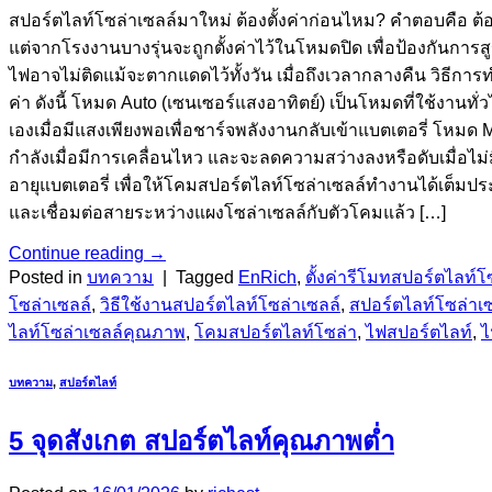
สปอร์ตไลท์โซล่าเซลล์มาใหม่ ต้องตั้งค่าก่อนไหม? คำตอบคือ ต้อ
แต่จากโรงงานบางรุ่นจะถูกตั้งค่าไว้ในโหมดปิด เพื่อป้องกันการ
ไฟอาจไม่ติดแม้จะตากแดดไว้ทั้งวัน เมื่อถึงเวลากลางคืน วิธีก
ค่า ดังนี้ โหมด Auto (เซนเซอร์แสงอาทิตย์) เป็นโหมดที่ใช้งาน
เองเมื่อมีแสงเพียงพอเพื่อชาร์จพลังงานกลับเข้าแบตเตอรี่ โห
กำลังเมื่อมีการเคลื่อนไหว และจะลดความสว่างลงหรือดับเมื่อไม่
อายุแบตเตอรี่ เพื่อให้โคมสปอร์ตไลท์โซล่าเซลล์ทำงานได้เต็มป
และเชื่อมต่อสายระหว่างแผงโซล่าเซลล์กับตัวโคมแล้ว […]
Continue reading
→
Posted in
บทความ
|
Tagged
EnRich
,
ตั้งค่ารีโมทสปอร์ตไลท์โ
โซล่าเซลล์
,
วิธีใช้งานสปอร์ตไลท์โซล่าเซลล์
,
สปอร์ตไลท์โซล่า
ไลท์โซล่าเซลล์คุณภาพ
,
โคมสปอร์ตไลท์โซล่า
,
ไฟสปอร์ตไลท์
,
ไ
บทความ
,
สปอร์ตไลท์
5 จุดสังเกต สปอร์ตไลท์คุณภาพต่ำ