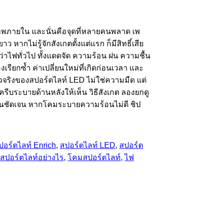
ภาพภายใน และนั่นคือจุดที่หลายคนพลาด เพ
หากไม่รู้จักสังเกตตั้งแต่แรก ก็มีสิทธิ์เสีย
าไฟทั่วไป ทั้งแดดจัด ความร้อน ฝน ความชื้น
เรียกซ้ำ ค่าเปลี่ยนใหม่ที่เกิดก่อนเวลา และ
ัวจริงของสปอร์ตไลท์ LED ไม่ใช่ความมืด แต่
ีบระบายด้านหลังให้เห็น วิธีสังเกต ลองยกดู
ร้อนชัดเจน หากโคมระบายความร้อนไม่ดี ชิป
ปอร์ตไลท์ Enrich
,
สปอร์ตไลท์ LED
,
สปอร์ต
กสปอร์ตไลท์อย่างไร
,
โคมสปอร์ตไลท์
,
ไฟ