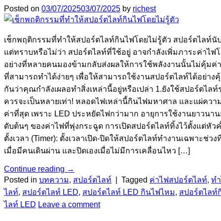
Posted on
03/07/2025
03/07/2025
by
richest
เช็กพฤติกรรมที่ทำให้สปอร์ตไลท์กินไฟโดยไม่รู้ตัว สปอร์ตไลท์
แต่ทราบหรือไม่ว่า สปอร์ตไลท์ที่ใช้อยู่ อาจกำลังเพิ่มภาระค่าไฟ
อย่างที่หลายคนมองข้ามกลับส่งผลให้การใช้พลังงานนั้นไม่คุ้มค่
ที่สามารถทำได้ง่ายๆ เพื่อให้สามารถใช้งานสปอร์ตไลท์ได้อย่าง
กันว่าคุณกำลังเผลอทำสิ่งเหล่านี้อยู่หรือเปล่า 1.ยังใช้สปอร์ตไล
ควรจะเป็นหลายเท่า! หลอดไฟเหล่านี้กินไฟมหาศาล และแผ่ความร้อน
ค่าที่สุด เพราะ LED ประหยัดไฟกว่ามาก อายุการใช้งานยาวนานกว่า 
ดับต้นๆ ของค่าไฟที่พุ่งกระฉูด การเปิดสปอร์ตไลท์ทิ้งไว้ตั้งแต่หั
ตั้งเวลา (Timer): ตั้งเวลาเปิด-ปิดให้สปอร์ตไลท์ทำงานเฉพาะช่วง
เมื่อมีคนเดินผ่าน และปิดเองเมื่อไม่มีการเคลื่อนไหว […]
Continue reading
→
Posted in
บทความ
,
สปอร์ตไลท์
|
Tagged
ค่าไฟสปอร์ตไลท์
,
ทำ
ไลท์
,
สปอร์ตไลท์ LED
,
สปอร์ตไลท์ LED กินไฟไหม
,
สปอร์ตไลท์
ไลท์ LED
Leave a comment