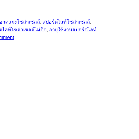
อาดแผงโซล่าเซลล์
,
สปอร์ตไลท์โซล่าเซลล์
,
ตไลท์โซล่าเซลล์ไม่ติด
,
อายุใช้งานสปอร์ตไลท์
omment