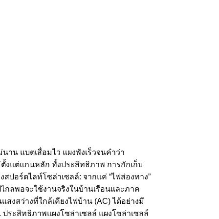
ม่นาน แบตเสื่อมไว แผงพังเร็วจนคำว่า
ั้งแต่แกนหลัก ทั้งประสิทธิภาพ การกักเก็บ
งสปอร์ตไลท์โซล่าเซลล์: จากแค่ “ไฟส่องทาง”
นาไปไกลพอจะใช้งานจริงในบ้านเรือนและภาค
งสว่างที่ใกล้เคียงไฟบ้าน (AC) ได้อย่างมี
. ประสิทธิภาพแผงโซล่าเซลล์ แผงโซล่าเซลล์