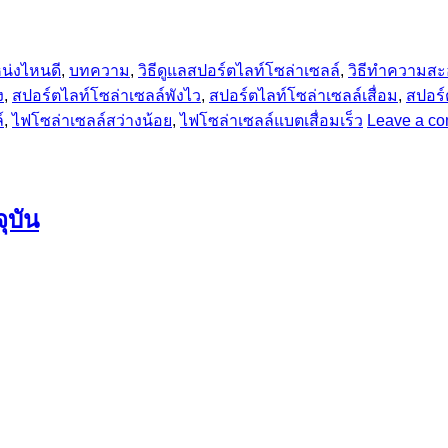
หน่งไหนดี
,
บทความ
,
วิธีดูแลสปอร์ตไลท์โซล่าเซลล์
,
วิธีทำความสะ
ง
,
สปอร์ตไลท์โซล่าเซลล์พังไว
,
สปอร์ตไลท์โซล่าเซลล์เสื่อม
,
สปอร์
์
,
ไฟโซล่าเซลล์สว่างน้อย
,
ไฟโซล่าเซลล์แบตเสื่อมเร็ว
Leave a c
ุบัน