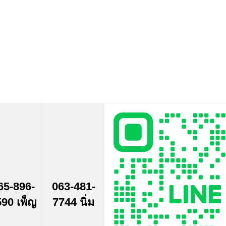
65-896-
063-481-
90 เพ็ญ
7744 นิ่ม