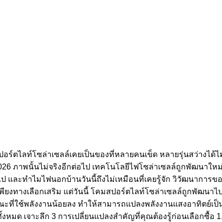
สปอร์ตไลท์โซล่าเซลล์เคยเป็นของที่หลายคนเข็ด หลายรุ่นสว่างได้ไ
26 ภาพนั้นไม่จริงอีกต่อไป เทคโนโลยีไฟโซล่าเซลล์ถูกพัฒนาใหม่ต
 และทำไมไฟนอกบ้านวันนี้ถึงไม่เหมือนที่เคยรู้จัก วิวัฒนาการขอ
นเพียงทางเลือกเสริม แต่วันนี้ โคมสปอร์ตไลท์โซล่าเซลล์ถูกพัฒ
ขณะที่ใช้พลังงานน้อยลง ทำให้สามารถแปลงพลังงานแสงอาทิตย์เป็นแส
ด เจาะลึก 3 การเปลี่ยนแปลงสำคัญที่คุณต้องรู้ก่อนเลือกซื้อ 1