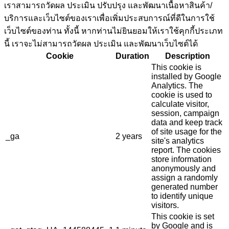
เราสามารถวัดผล ประเมิน ปรับปรุง และพัฒนาเนื้อหาสินค้า/
บริการและเว็บไซต์ของเราเพื่อเพิ่มประสบการณ์ที่ดีในการใช้
เว็บไซต์ของท่าน ทั้งนี้ หากท่านไม่ยินยอมให้เราใช้คุกกี้ประเภท
นี้ เราจะไม่สามารถวัดผล ประเมิน และพัฒนาเว็บไซต์ได้
Cookie
Duration
Description
This cookie is
installed by Google
Analytics. The
cookie is used to
calculate visitor,
session, campaign
data and keep track
of site usage for the
_ga
2 years
site's analytics
report. The cookies
store information
anonymously and
assign a randomly
generated number
to identify unique
visitors.
This cookie is set
by Google and is