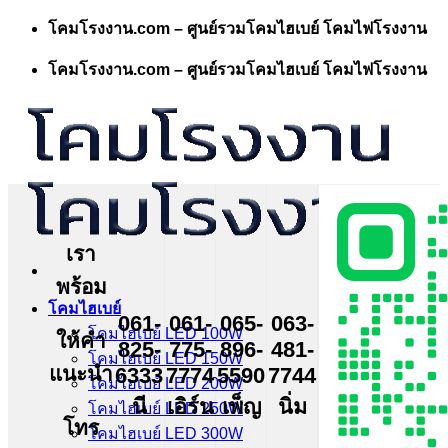
Skip
โคมโรงงาน.com – ศูนย์รวมโคมไฮเบย์ โคมไฟโรงงาน
to
content
โคมโรงงาน.com – ศูนย์รวมโคมไฮเบย์ โคมไฟโรงงาน
เรา
พร้อม
โคมไฮเบย์
061-
061-
065-
063-
โคมไฮเบย์ LED 100W
ให้คำ
825-
775-
896-
481-
โคมไฮเบย์ LED 150W
แนะนำ
6333
7774
5590
7744
โคมไฮเบย์ LED 200W
นี
เอิร์น
เพ็ญ
นิ่ม
โคมไฮเบย์ LED 250W
โทร
โคมไฮเบย์ LED 300W