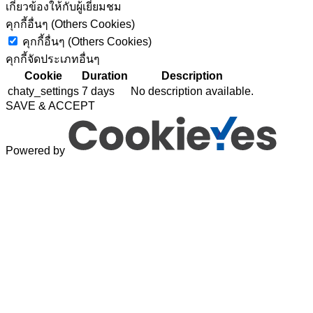
เกี่ยวข้องให้กับผู้เยี่ยมชม
คุกกี้อื่นๆ (Others Cookies)
คุกกี้อื่นๆ (Others Cookies)
คุกกี้จัดประเภทอื่นๆ
Cookie
Duration
Description
chaty_settings
7 days
No description available.
SAVE & ACCEPT
Powered by