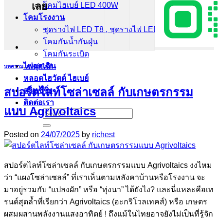
เลย
โคมไฮเบย์ LED 400W
โคมโรงงาน
ชุดรางไฟ LED T8 , ชุดรางไฟ LED T5
โคมกันน้ำกันฝุ่น
โคมกันระเบิด
ไฟฉุกเฉิน
บทความ
,
สปอร์ตไลท์
หลอดไฮวัตต์ ไฮเบย์
สปอร์ตไลท์โซล่าเซลล์ กับเกษตรกรรม
สวิทช์ชิ่ง
ติดต่อเรา
แบบ Agrivoltaics
Search
for:
Posted on
24/07/2025
by
richest
สปอร์ตไลท์โซล่าเซลล์ กับเกษตรกรรมแบบ Agrivoltaics งงไหม
ว่า “แผงโซล่าเซลล์” ที่เราเห็นตามหลังคาบ้านหรือโรงงาน จะ
มาอยู่รวมกับ “แปลงผัก” หรือ “ทุ่งนา” ได้ยังไง? และนี่แหละคือเท
รนด์สุดล้ำที่เรียกว่า Agrivoltaics (อะกริโวลเทคส์) หรือ เกษตร
ผสมผสานพลังงานแสงอาทิตย์ ! ถึงแม้ในไทยอาจยังไม่เป็นที่รู้จัก