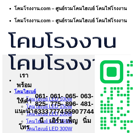
Skip
โคมโรงงาน.com – ศูนย์รวมโคมไฮเบย์ โคมไฟโรงงาน
to
content
โคมโรงงาน.com – ศูนย์รวมโคมไฮเบย์ โคมไฟโรงงาน
เรา
พร้อม
โคมไฮเบย์
061-
061-
065-
063-
โคมไฮเบย์ LED 100W
ให้คำ
825-
775-
896-
481-
โคมไฮเบย์ LED 150W
แนะนำ
6333
7774
5590
7744
โคมไฮเบย์ LED 200W
นี
เอิร์น
เพ็ญ
นิ่ม
โคมไฮเบย์ LED 250W
โทร
โคมไฮเบย์ LED 300W