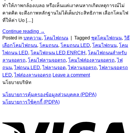
ทำให้ภาพกล้องเบลอ หรือเห็นแค่เงาคนหากเกิดเหตุการณ์ไม่
คาดคิด จะดึงภาพหลักฐานไม่ได้เต็มประสิทธิภาพ เลือกโคมไฟ
ที่ให้ค่า Uo […]
Continue reading
→
Posted in
บทความ
,
โคมไฟถนน
|
Tagged
ชุดโคมไฟถนน
,
วิธี
เลือกโคมไฟถนน
,
โคมถนน
,
โคมถนน LED
,
โคมไฟถนน
,
โคม
ไฟถนน LED
,
โคมไฟถนน LED ENRCIH
,
โคมไฟถนนสำหรับ
ลานจอดรถ
,
โคมไฟลานจอดรถ
,
โคมไฟส่องลานจอดรถ
,
ไฟ
ถนน
,
ไฟถนน LED
,
ไฟลานจอด
,
ไฟลานจอดรถ
,
ไฟลานจอดรถ
LED
,
ไฟส่องลานจอดรถ
Leave a comment
นโยบายบริษัท
นโยบายการคุ้มครองข้อมูลส่วนบุคคล (PDPA)
นโยบายการใช้คุกกี้ (PDPA)
V