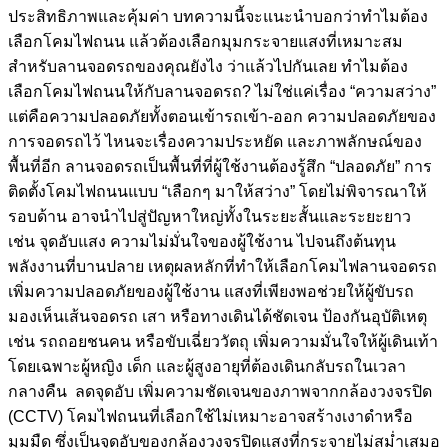
ประสิทธิภาพและคุ้มค่า บทความนี้จะแนะนำบอกว่าทำไมต้อง
เลือกโคมไฟถนน แล้วต้องเลือกมุมกระจายแสงที่เหมาะสม
สำหรับลานจอดรถของคุณยังไง ว่าแล้วไปกันเลย ทำไมต้อง
เลือกโคมไฟถนนให้กับลานจอดรถ? ไม่ใช่แค่เรื่อง “ความสว่าง”
แต่คือความปลอดภัยทั้งตอนเข้ารถเข้า-ออก ความปลอดภัยของ
การจอดรถไว้ ไหนจะเรื่องความประหยัด และภาพลักษณ์ของ
พื้นที่อีก ลานจอดรถเป็นพื้นที่ที่ผู้ใช้งานต้องรู้สึก “ปลอดภัย” การ
ติดตั้งโคมไฟถนนแบบ “เลือกๆ มาให้สว่าง” โดยไม่พิจารณาให้
รอบด้าน อาจนำไปสู่ปัญหาใหญ่ทั้งในระยะสั้นและระยะยาว
เช่น จุดอับแสง ความไม่มั่นใจของผู้ใช้งาน ไปจนถึงต้นทุน
พลังงานที่บานปลาย เหตุผลหลักที่ทำให้เลือกโคมไฟลานจอดรถ
เพิ่มความปลอดภัยของผู้ใช้งาน แสงที่เพียงพอช่วยให้ผู้ขับรถ
มองเห็นเส้นจอดรถ เสา หรือทางเดินได้ชัดเจน ป้องกันอุบัติเหตุ
เช่น รถถอยชนคน หรือขับเฉี่ยววัตถุ เพิ่มความมั่นใจให้ผู้เดินเท้า
โดยเฉพาะผู้หญิง เด็ก และผู้สูงอายุที่ต้องเดินกลับรถในเวลา
กลางคืน ลดจุดอับ เพิ่มความชัดเจนของภาพจากกล้องวงจรปิด
(CCTV) โคมไฟถนนที่เลือกใช้ไม่เหมาะอาจสร้างเงาดำหรือ
มุมมืด ซึ่งเป็นจุดอับของกล้องวงจรปิดแสงที่กระจายไม่สม่ำเสมอ