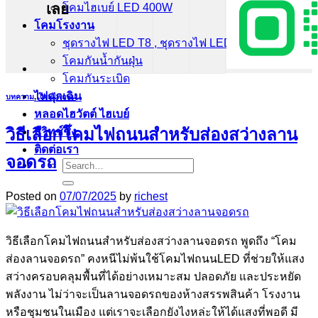
เลย
โคมไฮเบย์ LED 400W
โคมโรงงาน
ชุดรางไฟ LED T8 , ชุดรางไฟ LED T5
โคมกันน้ำกันฝุ่น
โคมกันระเบิด
ไฟฉุกเฉิน
บทความ
,
โคมไฟถนน
หลอดไฮวัตต์ ไฮเบย์
วิธีเลือกโคมไฟถนนสำหรับส่องสว่างลาน
สวิทช์ชิ่ง
ติดต่อเรา
จอดรถ
Search
for:
Posted on
07/07/2025
by
richest
วิธีเลือกโคมไฟถนนสำหรับส่องสว่างลานจอดรถ พูดถึง “โคม
ส่องลานจอดรถ” คงหนีไม่พ้นใช้โคมไฟถนนLED ที่ช่วยให้แสง
สว่างครอบคลุมพื้นที่ได้อย่างเหมาะสม ปลอดภัย และประหยัด
พลังงาน ไม่ว่าจะเป็นลานจอดรถของห้างสรรพสินค้า โรงงาน
หรือชุมชนในเมือง แต่เราจะเลือกยังไงหล่ะให้ได้แสงที่พอดี มี