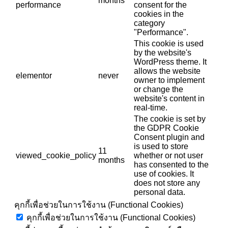
months
performance
consent for the
cookies in the
category
"Performance".
This cookie is used
by the website's
WordPress theme. It
allows the website
elementor
never
owner to implement
or change the
website's content in
real-time.
The cookie is set by
the GDPR Cookie
Consent plugin and
is used to store
11
viewed_cookie_policy
whether or not user
months
has consented to the
use of cookies. It
does not store any
personal data.
คุกกี้เพื่อช่วยในการใช้งาน (Functional Cookies)
คุกกี้เพื่อช่วยในการใช้งาน (Functional Cookies)