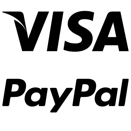
V
P
S