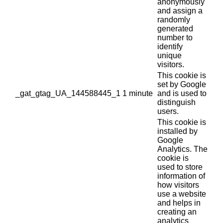
anonymously
and assign a
randomly
generated
number to
identify
unique
visitors.
This cookie is
set by Google
_gat_gtag_UA_144588445_1
1 minute
and is used to
distinguish
users.
This cookie is
installed by
Google
Analytics. The
cookie is
used to store
information of
how visitors
use a website
and helps in
creating an
analytics