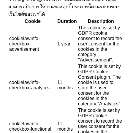
สามารถปิดการใช้งานของคุกกี้ประเภทนี้ผ่านระบบของ
เว็บไซต์ของเราได้
Cookie
Duration
Description
The cookie is set by
GDPR cookie
cookielawinfo-
consent to record the
checkbox-
1 year
user consent for the
advertisement
cookies in the
category
"Advertisement".
This cookie is set by
GDPR Cookie
Consent plugin. The
cookielawinfo-
11
cookie is used to
checkbox-analytics
months
store the user
consent for the
cookies in the
category "Analytics".
The cookie is set by
GDPR cookie
consent to record the
cookielawinfo-
11
user consent for the
checkbox-functional
months
cookies in the