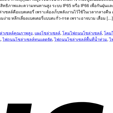
ระสิทธิภาพและความทนทานสูง ระบบ IP65 หรือ IP66 เพื่อกันฝุ่นแ
เซลล์คือแบตเตอรี่ เพราะต้องเก็บพลังงานไว้ใช้ในเวลากลางคืน สำห
มง่าย หลีกเลี่ยงแบตเตอรี่แบบตะกั่ว-กรด เพราะอาจบวม เสื่อม […]
ล่าเซลล์คุณภาพสูง
,
แผงโซล่าเซลล์
,
โคมไฟถนนโซล่าเซลล์
,
โคมไ
น
,
ไฟถนนโซล่าเซลล์ทนแดดจัด
,
ไฟถนนโซล่าเซลล์พื้นที่น้ำท่วม
,
ไ