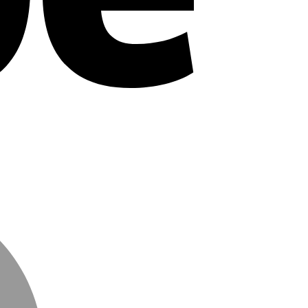
MasterCard