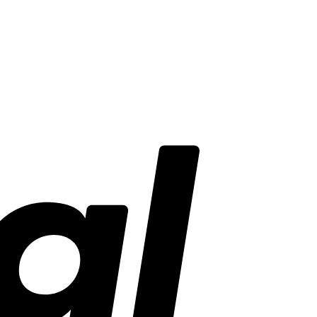
PayPal