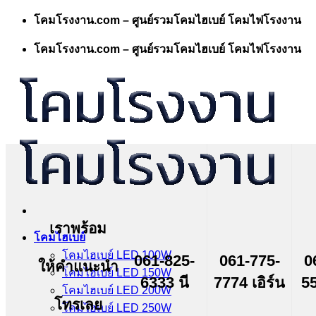
Skip
โคมโรงงาน.com – ศูนย์รวมโคมไฮเบย์ โคมไฟโรงงาน
to
content
โคมโรงงาน.com – ศูนย์รวมโคมไฮเบย์ โคมไฟโรงงาน
เราพร้อม
โคมไฮเบย์
โคมไฮเบย์ LED 100W
061-825-
061-775-
0
ให้คำแนะนำ
โคมไฮเบย์ LED 150W
6333 นี
7774 เอิร์น
55
โคมไฮเบย์ LED 200W
โทรเลย
โคมไฮเบย์ LED 250W