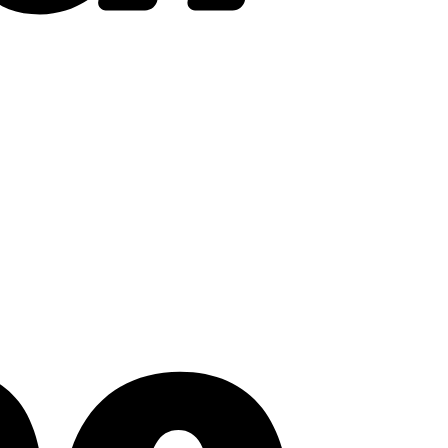
Stripe