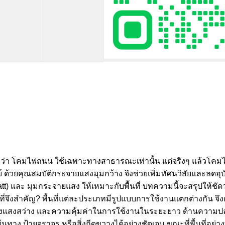
่า โคมไฟถนน ใช้เฉพาะทางสาธารณะเท่านั้น แต่จริงๆ แล้วโคมไฟปร
 ด้วยคุณสมบัติกระจายแสงมุมกว้าง จึงช่วยเพิ่มทัศนวิสัยและลดอุบัต
(Watt) และ มุมกระจายแสง ให้เหมาะกับพื้นที่ บทความนี้จะสรุปให้
ี่จึงสำคัญ? พื้นที่แต่ละประเภทมีรูปแบบการใช้งานแตกต่างกัน จึง
งแสงสว่าง และความคุ้มค่าในการใช้งานในระยะยาว ด้านความปลอ
ห็นเส้นทาง ป้ายจราจร หรือสิ่งกีดขวางได้อย่างชัดเจน ขณะที่พื้นท