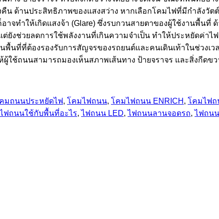
ืน ด้านประสิทธิภาพของแสงสว่าง หากเลือกโคมไฟที่มีกำลังวัตต์
็อาจทำให้เกิดแสงจ้า (Glare) ซึ่งรบกวนสายตาของผู้ใช้งานพื้นที่
ภาพ แต่ยังช่วยลดการใช้พลังงานที่เกินความจำเป็น ทำให้ประหยัดค
นพื้นที่ที่ต้องรองรับการสัญจรของรถยนต์และคนเดินเท้าในช่ว
่อให้ผู้ใช้ถนนสามารถมองเห็นสภาพเส้นทาง ป้ายจราจร และสิ่งกีด
คมถนนประหยัดไฟ
,
โคมไฟถนน
,
โคมไฟถนน ENRICH
,
โคมไฟถ
ฟถนนใช้กับพื้นที่อะไร
,
ไฟถนน LED
,
ไฟถนนลานจอดรถ
,
ไฟถน