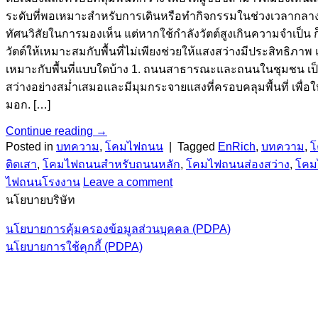
ระดับที่พอเหมาะสำหรับการเดินหรือทำกิจกรรมในช่วงเวลากลางค
ทัศนวิสัยในการมองเห็น แต่หากใช้กำลังวัตต์สูงเกินความจำเป็น ก
วัตต์ให้เหมาะสมกับพื้นที่ไม่เพียงช่วยให้แสงสว่างมีประสิทธิ
เหมาะกับพื้นที่แบบใดบ้าง 1. ถนนสาธารณะและถนนในชุมชน เป็
สว่างอย่างสม่ำเสมอและมีมุมกระจายแสงที่ครอบคลุมพื้นที่ เพื
มอก. […]
Continue reading
→
Posted in
บทความ
,
โคมไฟถนน
|
Tagged
EnRich
,
บทความ
,
โ
ติดเสา
,
โคมไฟถนนสำหรับถนนหลัก
,
โคมไฟถนนส่องสว่าง
,
โคมไ
ไฟถนนโรงงาน
Leave a comment
นโยบายบริษัท
นโยบายการคุ้มครองข้อมูลส่วนบุคคล (PDPA)
นโยบายการใช้คุกกี้ (PDPA)