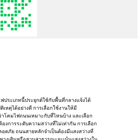
ะเภทนี้ประยุกต์ใช้กับพื้นที่กลางแจ้งได้
ิเหตุได้อย่างดี การเลือกใช้งานให้มี
ชัดว่าโคมไฟถนนเหมาะกับที่ไหนบ้าง และเลือก
ต้องการระดับความสว่างที่ไม่เท่ากัน การเลือก
ดภัย ถนนสายหลักจำเป็นต้องมีแสงสว่างที่
ี่อย่างทางเดินหรือสวนสาธารณะจะเน้นแสงสว่างใน