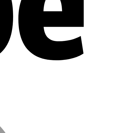
MasterCard