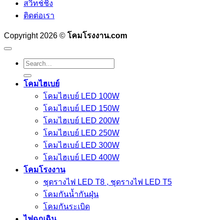
สวิทช์ชิ่ง
ติดต่อเรา
Copyright 2026 ©
โคมโรงงาน.com
Search
for:
โคมไฮเบย์
โคมไฮเบย์ LED 100W
โคมไฮเบย์ LED 150W
โคมไฮเบย์ LED 200W
โคมไฮเบย์ LED 250W
โคมไฮเบย์ LED 300W
โคมไฮเบย์ LED 400W
โคมโรงงาน
ชุดรางไฟ LED T8 , ชุดรางไฟ LED T5
โคมกันน้ำกันฝุ่น
โคมกันระเบิด
ไฟฉุกเฉิน