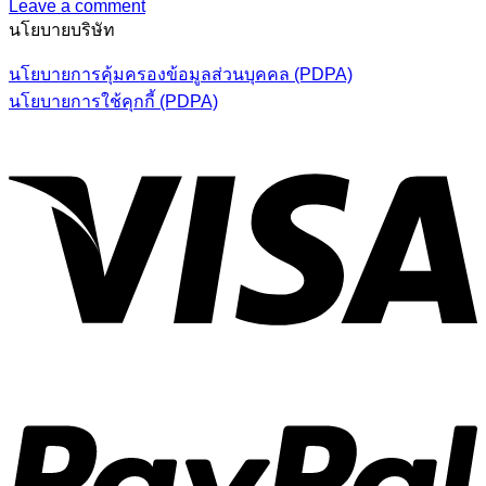
Leave a comment
นโยบายบริษัท
นโยบายการคุ้มครองข้อมูลส่วนบุคคล (PDPA)
นโยบายการใช้คุกกี้ (PDPA)
V
P