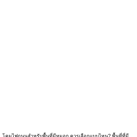
โคมไฟถนนสำหรับพื้นที่มีหมอก ควรเลือกแบบไหน? พื้นที่ที่มี