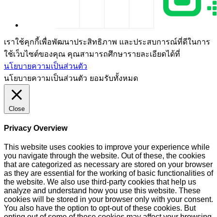
เราใช้คุกกี้เพื่อพัฒนาประสิทธิภาพ และประสบการณ์ที่ดีในการ
ใช้เว็บไซต์ของคุณ คุณสามารถศึกษารายละเอียดได้ที่
นโยบายความเป็นส่วนตัว
นโยบายความเป็นส่วนตัว
ยอมรับทั้งหมด
Close
Privacy Overview
This website uses cookies to improve your experience while
you navigate through the website. Out of these, the cookies
that are categorized as necessary are stored on your browser
as they are essential for the working of basic functionalities of
the website. We also use third-party cookies that help us
analyze and understand how you use this website. These
cookies will be stored in your browser only with your consent.
You also have the option to opt-out of these cookies. But
opting out of some of these cookies may affect your browsing