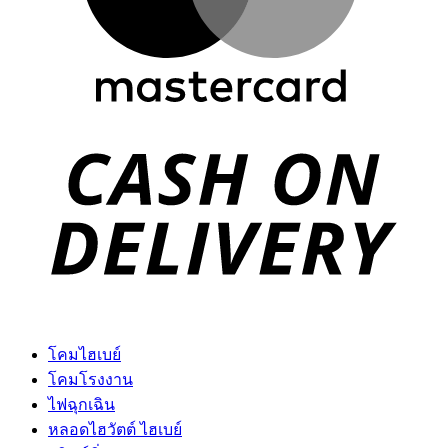
D
โคมไฮเบย์
โคมโรงงาน
ไฟฉุกเฉิน
หลอดไฮวัตต์ ไฮเบย์