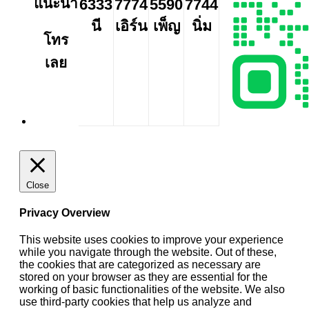
แนะนำ
6333
7774
5590
7744
นี
เอิร์น
เพ็ญ
นิ่ม
โทร
เลย
Close
Privacy Overview
This website uses cookies to improve your experience
while you navigate through the website. Out of these,
the cookies that are categorized as necessary are
stored on your browser as they are essential for the
working of basic functionalities of the website. We also
use third-party cookies that help us analyze and