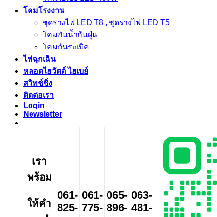
โคมโรงงาน
ชุดรางไฟ LED T8 , ชุดรางไฟ LED T5
โคมกันน้ำกันฝุ่น
โคมกันระเบิด
ไฟฉุกเฉิน
หลอดไฮวัตต์ ไฮเบย์
สวิทช์ชิ่ง
ติดต่อเรา
Login
Newsletter
เรา
พร้อม
061-
061-
065-
063-
ให้คำ
825-
775-
896-
481-