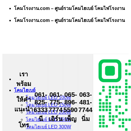
Skip
โคมโรงงาน.com – ศูนย์รวมโคมไฮเบย์ โคมไฟโรงงาน
to
content
โคมโรงงาน.com – ศูนย์รวมโคมไฮเบย์ โคมไฟโรงงาน
เรา
พร้อม
โคมไฮเบย์
061-
061-
065-
063-
โคมไฮเบย์ LED 100W
ให้คำ
825-
775-
896-
481-
โคมไฮเบย์ LED 150W
แนะนำ
6333
7774
5590
7744
โคมไฮเบย์ LED 200W
นี
เอิร์น
เพ็ญ
นิ่ม
โคมไฮเบย์ LED 250W
โทร
โคมไฮเบย์ LED 300W