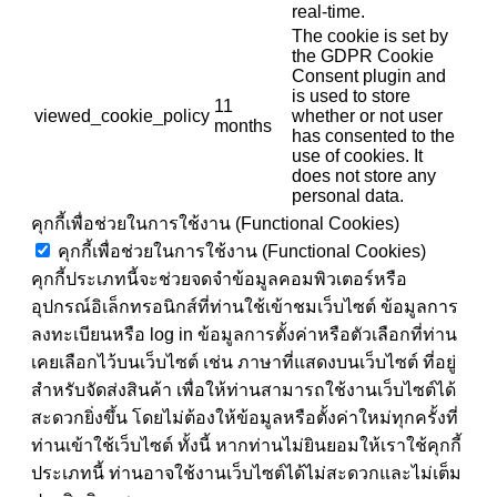
real-time.
The cookie is set by
the GDPR Cookie
Consent plugin and
is used to store
11
viewed_cookie_policy
whether or not user
months
has consented to the
use of cookies. It
does not store any
personal data.
คุกกี้เพื่อช่วยในการใช้งาน (Functional Cookies)
คุกกี้เพื่อช่วยในการใช้งาน (Functional Cookies)
คุกกี้ประเภทนี้จะช่วยจดจำข้อมูลคอมพิวเตอร์หรือ
อุปกรณ์อิเล็กทรอนิกส์ที่ท่านใช้เข้าชมเว็บไซต์ ข้อมูลการ
ลงทะเบียนหรือ log in ข้อมูลการตั้งค่าหรือตัวเลือกที่ท่าน
เคยเลือกไว้บนเว็บไซต์ เช่น ภาษาที่แสดงบนเว็บไซต์ ที่อยู่
สำหรับจัดส่งสินค้า เพื่อให้ท่านสามารถใช้งานเว็บไซต์ได้
สะดวกยิ่งขึ้น โดยไม่ต้องให้ข้อมูลหรือตั้งค่าใหม่ทุกครั้งที่
ท่านเข้าใช้เว็บไซต์ ทั้งนี้ หากท่านไม่ยินยอมให้เราใช้คุกกี้
ประเภทนี้ ท่านอาจใช้งานเว็บไซต์ได้ไม่สะดวกและไม่เต็ม