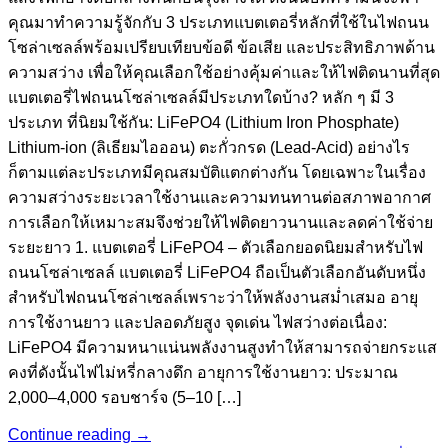
คุณมาทำความรู้จักกับ 3 ประเภทแบตเตอรี่หลักที่ใช้ในไฟถนน
โซล่าเซลล์พร้อมเปรียบเทียบข้อดี ข้อเสีย และประสิทธิภาพด้าน
ความสว่าง เพื่อให้คุณเลือกใช้อย่างคุ้มค่าและให้ไฟติดนานที่สุด
แบตเตอรี่ไฟถนนโซล่าเซลล์มีประเภทใดบ้าง? หลัก ๆ มี 3
ประเภท ที่นิยมใช้กัน: LiFePO4 (Lithium Iron Phosphate)
Lithium-ion (ลิเธียมไอออน) ตะกั่วกรด (Lead-Acid) อย่างไร
ก็ตามแต่ละประเภทมีคุณสมบัติแตกต่างกัน โดยเฉพาะในเรื่อง
ความสว่างระยะเวลาใช้งานและความทนทานต่อสภาพอากาศ
การเลือกให้เหมาะสมจึงช่วยให้ไฟติดยาวนานและลดค่าใช้จ่าย
ระยะยาว 1. แบตเตอรี่ LiFePO4 – ตัวเลือกยอดนิยมสำหรับไฟ
ถนนโซล่าเซลล์ แบตเตอรี่ LiFePO4 ถือเป็นตัวเลือกอันดับหนึ่ง
สำหรับไฟถนนโซล่าเซลล์เพราะว่าให้พลังงานสม่ำเสมอ อายุ
การใช้งานยาว และปลอดภัยสูง จุดเด่น ไฟสว่างต่อเนื่อง:
LiFePO4 มีความหนาแน่นพลังงานสูงทำให้สามารถจ่ายกระแส
คงที่ดังนั้นไฟไม่หรี่กลางดึก อายุการใช้งานยาว: ประมาณ
2,000–4,000 รอบชาร์จ (5–10 […]
Continue reading
→