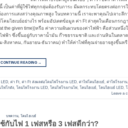
ัวนี้ เป็นค่าที่ผู้ใช้ไฟทุกกลุ่มต้องรับภาระ มีผลกระทบโดยตรงต่อการ
่ต้องการแสงสว่างคุณภาพสูง ในบทความนี้ เราจะพาคุณไปเจาะลึกว
โคมไฮเบย์อย่างไร พร้อมอัปเดตข้อมูล ค่า Ft ล่าสุดในเดือนกรก
(at the given time))หรือ ค่าความผันผวนของค่าไฟฟ้า คือส่วนหนึ่ง
ฟฟ้า ซึ่งขึ้นอยู่กับราคาน้ำมัน ก๊าซธรรมชาติ และถ่านหินในตลาดโ
-สิงหาคม, กันยายน-ธันวาคม) ทำให้ค่าไฟที่คุณจ่ายอาจสูงขึ้นหร
CONTINUE READING
→
์ LED
,
ค่า Ft
,
ค่า Ft ส่งผลต่อโคมไฟโรงงาน LED
,
ค่าไฟโคมไฮเบย์
,
ค่าไฟโรงงาน
มไฟโกดัง
,
โคมไฟโรงงาน LED
,
โคมไฟโรงงานไฟ
,
โคมไฮเบย์
,
โคมไฮเบย์ LED
,
โ
Leave a 
บทความ
,
โคมไฮเบย์
้กับไฟ 1 เฟสหรือ 3 เฟสดีกว่า?