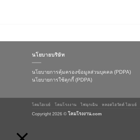
นโยบายบริษัท
นโยบายการคุ้มครองข้อมูลส่วนบุคคล (PDPA)
นโยบายการใช้คุกกี้ (PDPA)
โคมไฮเบย์
โคมโรงงาน
ไฟฉุกเฉิน
หลอดไฮวัตต์ ไฮเบย์
Copyright 2026 ©
โคมโรงงาน.com