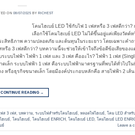
TED ON
08/07/2025
BY
RICHEST
โคมไฮเบย์ LED ใช้กับไฟ 1 เฟสหรือ 3 เฟสดีกว่า?
เลือกใช้โคมไฮเบย์ LED ไม่ได้ขึ้นอยู่แค่เพียงวัตต์ห
ผลต่อประสิทธิภาพ ความปลอดภัย และต้นทุนในระยะยาว โดยเฉพาะคำ
รือ 3 เฟสดีกว่า? บทความนี้จะช่วยให้เข้าใจถึงข้อดีข้อเสียของแ
บระบบไฟฟ้า ไฟฟ้า 1 เฟส และ 3 เฟส คืออะไร? ไฟฟ้า 1 เฟส (Singl
าดเล็ก ระบบไฟฟ้า 1 เฟส คือระบบไฟฟ้ามาตรฐานที่พบได้ทั่วไปในที่
รือธุรกิจขนาดเล็ก โดยมีองค์ประกอบหลักคือ สายไฟฟ้า 2 เส้น 
CONTINUE READING
→
เฟส 3 เฟส
,
บทความ
,
ระบบไฟสำหรับโคมไฮเบย์
,
หลอดไฟไฮเบย์
,
โคม LED สำหรั
ฮเบย์
,
โคมไฮเบย์
,
โคมไฮเบย์ ENRICH
,
โคมไฮเบย์ LED
,
โคมไฮเบย์ LED ENRI
บย์
Leave a 