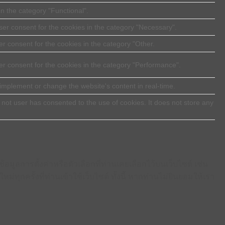
n the category "Functional".
ser consent for the cookies in the category "Necessary".
r consent for the cookies in the category "Other.
er consent for the cookies in the category "Performance".
implement or change the website's content in real-time.
not user has consented to the use of cookies. It does not store any
อมูลการตั้งค่าหรือตัวเลือกที่ท่านเคยเลือกไว้บนเว็บไซต์ เช่น
ม่ทุกครั้งที่ท่านเข้าใช้เว็บไซต์ ทั้งนี้ หากท่านไม่ยินยอมให้เรา