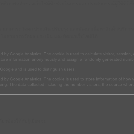
ทธิภาพหลักของเว็บไซต์ซึ่งช่วยในการมอบประสบการณ์ผู้ใช้ที่ดีขึ้น
้เราสามารถวัดผล ประเมิน ปรับปรุง และพัฒนาเนื้อหาสินค้า/บริการ
าจะไม่สามารถวัดผล ประเมิน และพัฒนาเว็บไซต์ได้
led by Google Analytics. The cookie is used to calculate visitor, session,
store information anonymously and assign a randomly generated number 
 Google and is used to distinguish users.
led by Google Analytics. The cookie is used to store information of how v
oing. The data collected including the number visitors, the source wh
วข้องให้กับผู้เยี่ยมชม