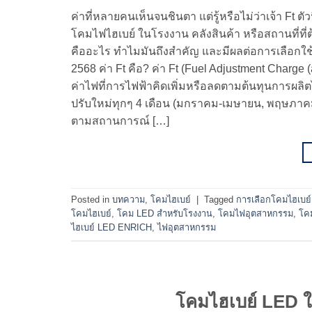
ค่าที่หลายคนเห็นจนชินตา แต่รู้หรือไม่ว่าเจ้า Ft ต
โคมไฟไฮเบย์ ในโรงงาน คลังสินค้า หรือสถานที่ที
คืออะไร ทำไมมันถึงสำคัญ และมีผลต่อการเลือกใช้
2568 ค่า Ft คือ? ค่า Ft (Fuel Adjustment Charge 
ค่าไฟที่การไฟฟ้าคิดเพิ่มหรือลดตามต้นทุนการผลิตไ
ปรับใหม่ทุกๆ 4 เดือน (มกราคม-เมษายน, พฤษภาคม
ตามสถานการณ์ […]
Posted in
บทความ
,
โคมไฮเบย์
|
Tagged
การเลือกโคมไฮเบย
โคมไฮเบย์
,
โคม LED สำหรับโรงงาน
,
โคมไฟอุตสาหกรรม
,
โค
ไฮเบย์ LED ENRICH
,
ไฟอุตสาหกรรม
โคมไฮเบย์ LED ใช