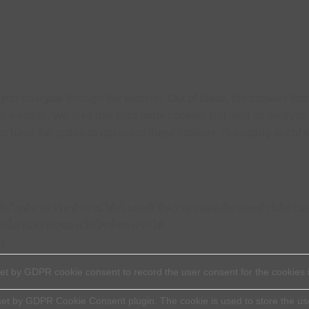
you navigate through the website. Out of these, the cookies tha
f the website. We also use third-party cookies that help us anal
so have the option to opt-out of these cookies. But opting out o
เว็บไซต์สามารถทำงานได้เป็นปกติ มีความปลอดภัย และทำให้ท่านสามาร
ภทนี้ผ่านระบบของเว็บไซต์ของเราได้
N
set by GDPR cookie consent to record the user consent for the cookies 
set by GDPR Cookie Consent plugin. The cookie is used to store the user