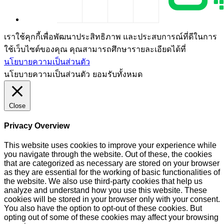
เราใช้คุกกี้เพื่อพัฒนาประสิทธิภาพ และประสบการณ์ที่ดีในการ
ใช้เว็บไซต์ของคุณ คุณสามารถศึกษารายละเอียดได้ที่
นโยบายความเป็นส่วนตัว
นโยบายความเป็นส่วนตัว
ยอมรับทั้งหมด
Close
Privacy Overview
This website uses cookies to improve your experience while
you navigate through the website. Out of these, the cookies
that are categorized as necessary are stored on your browser
as they are essential for the working of basic functionalities of
the website. We also use third-party cookies that help us
analyze and understand how you use this website. These
cookies will be stored in your browser only with your consent.
You also have the option to opt-out of these cookies. But
opting out of some of these cookies may affect your browsing