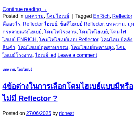
Continue reading
→
Posted in
บทความ
,
โคมไฮเบย์
|
Tagged
EnRich
,
Reflector
คืออะไร
,
Reflector ไฮเบย์
,
ข้อดีไฮเบย์ Reflector
,
บทความ
,
มุม
กระจายแสงไฮเบย์
,
โคมไฟโรงงาน
,
โคมไฟไฮเบย์
,
โคมไฟ
ไฮเบย์ ENRICH
,
โคมไฟไฮเบย์แบบ Reflector
,
โคมไฮเบย์คลัง
สินค้า
,
โคมไฮเบย์อุตสาหกรรม
,
โคมไฮเบย์เพดานสูง
,
โคม
ไฮเบย์โรงงาน
,
ไฮเบย์ led
Leave a comment
บทความ
,
โคมไฮเบย์
4ข้อต่างในการเลือกโคมไฮเบย์แบบมีหรือ
ไม่มี Reflector ?
Posted on
27/06/2025
by
richest