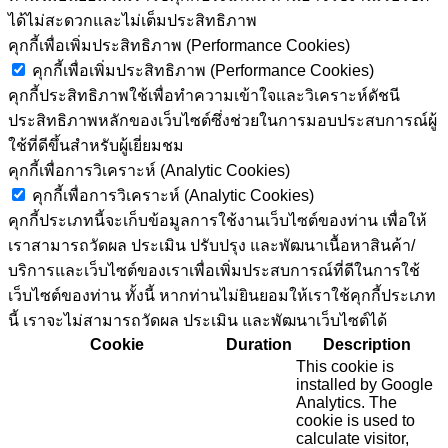
ได้ไม่สะดวกและไม่เต็มประสิทธิภาพ
คุกกี้เพื่อเพิ่มประสิทธิภาพ (Performance Cookies)
คุกกี้เพื่อเพิ่มประสิทธิภาพ (Performance Cookies)
คุกกี้ประสิทธิภาพใช้เพื่อทำความเข้าใจและวิเคราะห์ดัชนี
ประสิทธิภาพหลักของเว็บไซต์ซึ่งช่วยในการมอบประสบการณ์ผู้
ใช้ที่ดีขึ้นสำหรับผู้เยี่ยมชม
คุกกี้เพื่อการวิเคราะห์ (Analytic Cookies)
คุกกี้เพื่อการวิเคราะห์ (Analytic Cookies)
คุกกี้ประเภทนี้จะเก็บข้อมูลการใช้งานเว็บไซต์ของท่าน เพื่อให้
เราสามารถวัดผล ประเมิน ปรับปรุง และพัฒนาเนื้อหาสินค้า/
บริการและเว็บไซต์ของเราเพื่อเพิ่มประสบการณ์ที่ดีในการใช้
เว็บไซต์ของท่าน ทั้งนี้ หากท่านไม่ยินยอมให้เราใช้คุกกี้ประเภท
นี้ เราจะไม่สามารถวัดผล ประเมิน และพัฒนาเว็บไซต์ได้
Cookie
Duration
Description
This cookie is
installed by Google
Analytics. The
cookie is used to
calculate visitor,