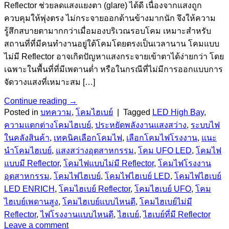
Reflector ช่วยลดแสงแยงตา (glare) ได้ดี เนื่องจากแสงถูก
ควบคุมให้พุ่งตรง ไม่กระจายออกด้านข้างมากนัก จึงให้ความ
รู้สึกสบายตามากกว่าเมื่อมองบริเวณรอบโคม เหมาะสำหรับ
สถานที่ที่มีคนทำงานอยู่ใต้โคมโดยตรงเป็นเวลานาน โคมแบบ
ไม่มี Reflector อาจเกิดปัญหาแสงกระจายเข้าตาได้ง่ายกว่า โดย
เฉพาะในพื้นที่ที่มีเพดานต่ำ หรือในกรณีที่ไม่มีการออกแบบการ
จัดวางแสงที่เหมาะสม […]
Continue reading
→
Posted in
บทความ
,
โคมไฮเบย์
|
Tagged
LED High Bay
,
ความแตกต่างโคมไฮเบย์
,
ประหยัดพลังงานแสงสว่าง
,
ระบบไฟ
ในคลังสินค้า
,
เทคนิคเลือกโคมไฟ
,
เลือกโคมไฟโรงงาน
,
แนะ
นำโคมไฮเบย์
,
แสงสว่างอุตสาหกรรม
,
โคม UFO LED
,
โคมไฟ
แบบมี Reflector
,
โคมไฟแบบไม่มี Reflector
,
โคมไฟโรงงาน
อุตสาหกรรม
,
โคมไฟไฮเบย์
,
โคมไฟไฮเบย์ LED
,
โคมไฟไฮเบย์
LED ENRICH
,
โคมไฮเบย์ Reflector
,
โคมไฮเบย์ UFO
,
โคม
ไฮเบย์เพดานสูง
,
โคมไฮเบย์แบบไหนดี
,
โคมไฮเบย์ไม่มี
Reflector
,
ไฟโรงงานแบบไหนดี
,
ไฮเบย์
,
ไฮเบย์ที่มี Reflector
Leave a comment