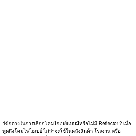
4ข้อต่างในการเลือกโคมไฮเบย์แบบมีหรือไม่มี Reflector ? เมื่อ
พูดถึงโคมไฟไฮเบย์ ไม่ว่าจะใช้ในคลังสินค้า โรงงาน หรือ