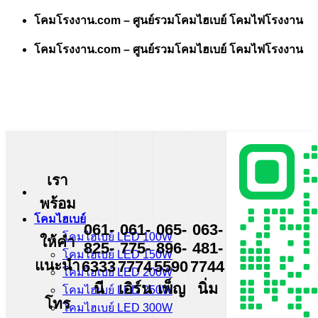
Skip
โคมโรงงาน.com – ศูนย์รวมโคมไฮเบย์ โคมไฟโรงงาน
to
content
โคมโรงงาน.com – ศูนย์รวมโคมไฮเบย์ โคมไฟโรงงาน
เรา
พร้อม
โคมไฮเบย์
061-
061-
065-
063-
โคมไฮเบย์ LED 100W
ให้คำ
825-
775-
896-
481-
โคมไฮเบย์ LED 150W
แนะนำ
6333
7774
5590
7744
โคมไฮเบย์ LED 200W
นี
เอิร์น
เพ็ญ
นิ่ม
โคมไฮเบย์ LED 250W
โทร
โคมไฮเบย์ LED 300W