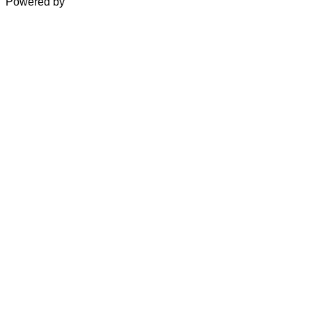
Powered by