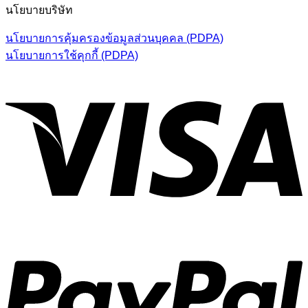
นโยบายบริษัท
นโยบายการคุ้มครองข้อมูลส่วนบุคคล (PDPA)
นโยบายการใช้คุกกี้ (PDPA)
V
P