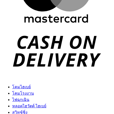
D
โคมไฮเบย์
โคมโรงงาน
ไฟฉุกเฉิน
หลอดไฮวัตต์ ไฮเบย์
สวิทช์ชิ่ง