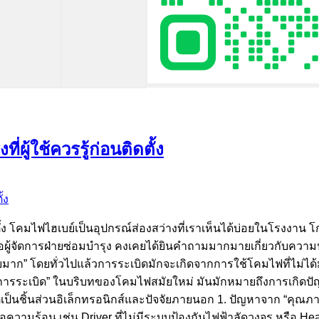
ู้ใช้ควรรู้ก่อนติดตั้ง
ั้ง โคมไฟไฮเบย์เป็นอุปกรณ์ส่องสว่างที่เราเห็นได้บ่อยในโรงงาน 
อผู้จัดการฝ่ายซ่อมบำรุง คงเคยได้ยินคำถามมากมายเกี่ยวกับควา
มาก” โดยทั่วไปแล้วการระเบิดมักจะเกิดจากการใช้โคมไฟที่ไม่ได้ม
ถึง “การระเบิด” ในบริบทของโคมไฟสมัยใหม่ มันมักหมายถึงการเกิด
ป็นชิ้นส่วนอิเล็กทรอนิกส์และปัจจัยภายนอก 1. ปัญหาจาก “คุณภาพส
วามร้อน เช่น Driver ที่ไม่มีระบบป้องกันไฟฟ้าลัดวงจร หรือ Heatsi