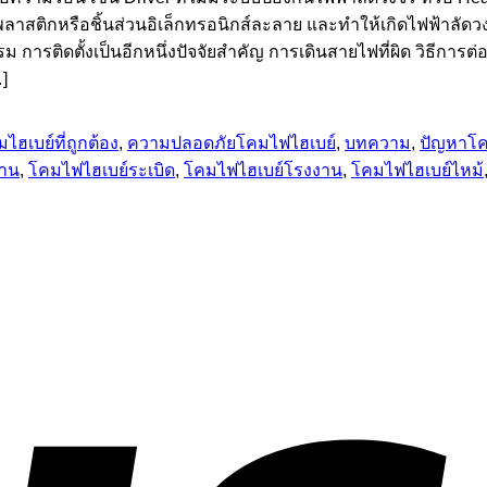
าสติกหรือชิ้นส่วนอิเล็กทรอนิกส์ละลาย และทำให้เกิดไฟฟ้าลัด
 การติดตั้งเป็นอีกหนึ่งปัจจัยสำคัญ การเดินสายไฟที่ผิด วิธีการต่อ
]
ไฮเบย์ที่ถูกต้อง
,
ความปลอดภัยโคมไฟไฮเบย์
,
บทความ
,
ปัญหาโค
ฐาน
,
โคมไฟไฮเบย์ระเบิด
,
โคมไฟไฮเบย์โรงงาน
,
โคมไฟไฮเบย์ไหม้