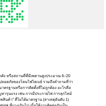
โกดัง หรือสถานที่ที่มีเพดานสูงประมาณ 6–20
มปลอดภัยของโคมไฟไฮเบย์ รวมถึงคำถามที่ว่า
าตรฐานหรือการติดตั้งที่ไม่ถูกต้อง อะไรคือ
ปัญหารุนแรง เช่น การมีประกายไฟ การลุกไหม้
ินค้า” ที่ไม่ได้มาตรฐาน (สาเหตุอันดับ 1)
nk ที่บางเกินไป เมื่อใช้งานติดต่อกันเป็น