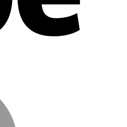
MasterCard