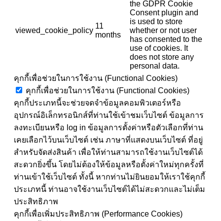
the GDPR Cookie
Consent plugin and
is used to store
11
viewed_cookie_policy
whether or not user
months
has consented to the
use of cookies. It
does not store any
personal data.
คุกกี้เพื่อช่วยในการใช้งาน (Functional Cookies)
คุกกี้เพื่อช่วยในการใช้งาน (Functional Cookies)
คุกกี้ประเภทนี้จะช่วยจดจำข้อมูลคอมพิวเตอร์หรือ
อุปกรณ์อิเล็กทรอนิกส์ที่ท่านใช้เข้าชมเว็บไซต์ ข้อมูลการ
ลงทะเบียนหรือ log in ข้อมูลการตั้งค่าหรือตัวเลือกที่ท่าน
เคยเลือกไว้บนเว็บไซต์ เช่น ภาษาที่แสดงบนเว็บไซต์ ที่อยู่
สำหรับจัดส่งสินค้า เพื่อให้ท่านสามารถใช้งานเว็บไซต์ได้
สะดวกยิ่งขึ้น โดยไม่ต้องให้ข้อมูลหรือตั้งค่าใหม่ทุกครั้งที่
ท่านเข้าใช้เว็บไซต์ ทั้งนี้ หากท่านไม่ยินยอมให้เราใช้คุกกี้
ประเภทนี้ ท่านอาจใช้งานเว็บไซต์ได้ไม่สะดวกและไม่เต็ม
ประสิทธิภาพ
คุกกี้เพื่อเพิ่มประสิทธิภาพ (Performance Cookies)