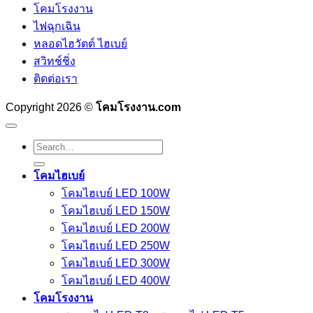
โคมโรงงาน
ไฟฉุกเฉิน
หลอดไฮวัตต์ ไฮเบย์
สวิทช์ชิ่ง
ติดต่อเรา
Copyright 2026 ©
โคมโรงงาน.com
Search
for:
โคมไฮเบย์
โคมไฮเบย์ LED 100W
โคมไฮเบย์ LED 150W
โคมไฮเบย์ LED 200W
โคมไฮเบย์ LED 250W
โคมไฮเบย์ LED 300W
โคมไฮเบย์ LED 400W
โคมโรงงาน