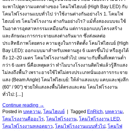
จะพาไปดูความแตกต่างของ โคมไฟไฮเบย์ (High Bay LED) กับ
โคมไฟโรงงานแบบทั่วไป ว่าใช้งานต่างกันอย่างไร 1. โคมไฟ
ไฮเบย์ vs โคมไฟโรงงาน ต่างกันอย่างไร? แม้ทั้งสองแบบจะใช้
ในอาคารอุตสาหกรรมเหมือนกัน แต่การออกแบบโครงสร้าง
และลักษณะการกระจายแสงต่างกันมาก ซึ่งส่งผลต่อ
ประสิทธิภาพโดยตรง ความสูงในการติดตั้ง โคมไฟไฮเบย์ (High
Bay LED): ออกแบบมาสำหรับเพดานสูง 6 เมตรขึ้นไป หรือสูงได้
ถึง 12–20 เมตร โคมไฟโรงงานทั่วไป: เหมาะกับพื้นที่เพดานต่ำ
กว่า 6 เมตร นี่คือเหตุผลว่า ทำไมบางโรงงานติดไฟแล้วรู้สึกแสง
ไม่ลงถึงพื้น? เพราะอาจใช้ไฟไม่ตรงประเภทนั่นเองการกระจาย
แสง (Beam Angle) โคมไฟไฮเบย์: ให้ลำแสงแบบ แคบและพุ่งลึก
(60° / 90°) ช่วยให้แสงลงพื้นได้ตรงและคม โคมไฟโรงงาน
ทั่วไป: […]
Continue reading
→
Posted in
บทความ
,
โคมไฮเบย์
|
Tagged
EnRich
,
บทความ
,
โคมโรงงานคืออะไร
,
โคมไฟโรงงาน
,
โคมไฟโรงงาน LED
,
โคมไฟโรงงานหลอดยาว
,
โคมไฟโรงงานแบบทั่วไป
,
โคมไฟ