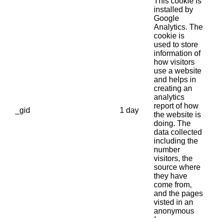
This cookie is
installed by
Google
Analytics. The
cookie is
used to store
information of
how visitors
use a website
and helps in
creating an
analytics
report of how
_gid
1 day
the website is
doing. The
data collected
including the
number
visitors, the
source where
they have
come from,
and the pages
visted in an
anonymous