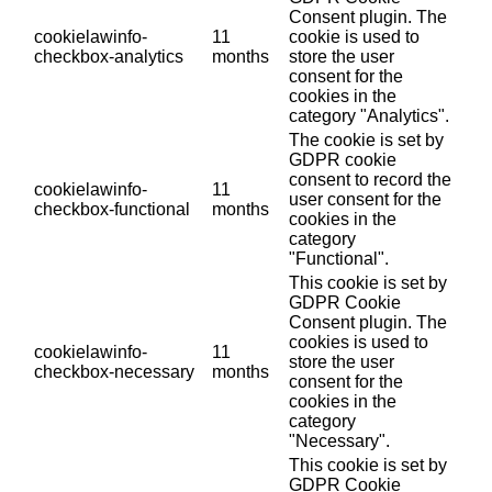
Consent plugin. The
cookielawinfo-
11
cookie is used to
checkbox-analytics
months
store the user
consent for the
cookies in the
category "Analytics".
The cookie is set by
GDPR cookie
consent to record the
cookielawinfo-
11
user consent for the
checkbox-functional
months
cookies in the
category
"Functional".
This cookie is set by
GDPR Cookie
Consent plugin. The
cookies is used to
cookielawinfo-
11
store the user
checkbox-necessary
months
consent for the
cookies in the
category
"Necessary".
This cookie is set by
GDPR Cookie