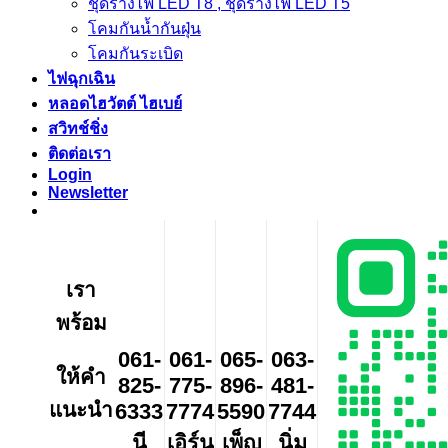
ชุดรางไฟ LED T8 , ชุดรางไฟ LED T5
โคมกันน้ำกันฝุ่น
โคมกันระเบิด
ไฟฉุกเฉิน
หลอดไฮวัตต์ ไฮเบย์
สวิทช์ชิ่ง
ติดต่อเรา
Login
Newsletter
เรา
พร้อม
061-
061-
065-
063-
ให้คำ
825-
775-
896-
481-
แนะนำ
6333
7774
5590
7744
นี
เอิร์น
เพ็ญ
นิ่ม