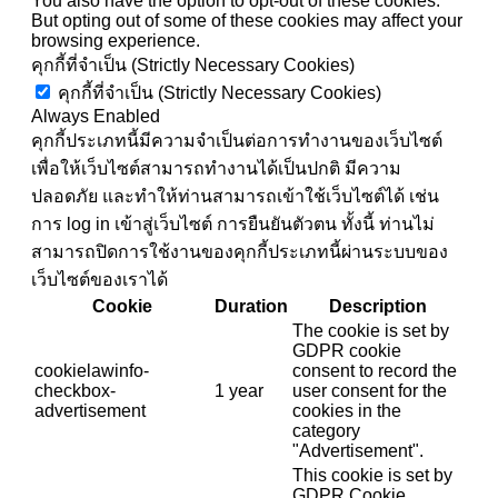
You also have the option to opt-out of these cookies.
But opting out of some of these cookies may affect your
browsing experience.
คุกกี้ที่จำเป็น (Strictly Necessary Cookies)
คุกกี้ที่จำเป็น (Strictly Necessary Cookies)
Always Enabled
คุกกี้ประเภทนี้มีความจำเป็นต่อการทำงานของเว็บไซต์
เพื่อให้เว็บไซต์สามารถทำงานได้เป็นปกติ มีความ
ปลอดภัย และทำให้ท่านสามารถเข้าใช้เว็บไซต์ได้ เช่น
การ log in เข้าสู่เว็บไซต์ การยืนยันตัวตน ทั้งนี้ ท่านไม่
สามารถปิดการใช้งานของคุกกี้ประเภทนี้ผ่านระบบของ
เว็บไซต์ของเราได้
Cookie
Duration
Description
The cookie is set by
GDPR cookie
cookielawinfo-
consent to record the
checkbox-
1 year
user consent for the
advertisement
cookies in the
category
"Advertisement".
This cookie is set by
GDPR Cookie