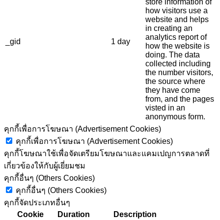
store information of
how visitors use a
website and helps
in creating an
analytics report of
_gid
1 day
how the website is
doing. The data
collected including
the number visitors,
the source where
they have come
from, and the pages
visted in an
anonymous form.
คุกกี้เพื่อการโฆษณา (Advertisement Cookies)
คุกกี้เพื่อการโฆษณา (Advertisement Cookies)
คุกกี้โฆษณาใช้เพื่อจัดเตรียมโฆษณาและแคมเปญการตลาดที่
เกี่ยวข้องให้กับผู้เยี่ยมชม
คุกกี้อื่นๆ (Others Cookies)
คุกกี้อื่นๆ (Others Cookies)
คุกกี้จัดประเภทอื่นๆ
Cookie
Duration
Description