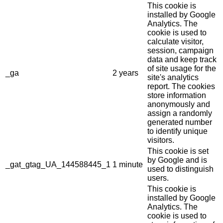
This cookie is
installed by Google
Analytics. The
cookie is used to
calculate visitor,
session, campaign
data and keep track
of site usage for the
_ga
2 years
site's analytics
report. The cookies
store information
anonymously and
assign a randomly
generated number
to identify unique
visitors.
This cookie is set
by Google and is
_gat_gtag_UA_144588445_1
1 minute
used to distinguish
users.
This cookie is
installed by Google
Analytics. The
cookie is used to