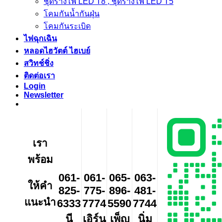
ชุดรางไฟ LED T8 , ชุดรางไฟ LED T5
โคมกันน้ำกันฝุ่น
โคมกันระเบิด
ไฟฉุกเฉิน
หลอดไฮวัตต์ ไฮเบย์
สวิทช์ชิ่ง
ติดต่อเรา
Login
Newsletter
เรา
พร้อม
061-
061-
065-
063-
ให้คำ
825-
775-
896-
481-
แนะนำ
6333
7774
5590
7744
นี
เอิร์น
เพ็ญ
นิ่ม