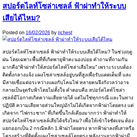
สปอร์ตไลท์โซล่าเซลล์ ฟ้าผ่าทำให้ระบบ
เสียได้ไหม?
Posted on
16/02/2026
by
richest
สปอร์ตไลท์โซล่าเซลล์ ฟ้าผ่าทำให้ระบบเสียได้ไหม? ในช่วงฤดู
ฝน โดยเฉพาะพื้นที่ที่เกิดพายุฟ้าคะนองบ่อย คำถามที่ถามกัน
มากคือ“ฟ้าผ่าทำให้สปอร์ตไลท์โซล่าเสียไหม” เพราะระบบต้อง
ติดตั้งกลางแจ้ง แผงโซล่าเซลล์อยู่บนที่สูงเพื่อรับแดดเต็มที่ และ
มีสายเชื่อมต่อระหว่างแผงกับโคมไฟ หลายคนจึงกังวลว่าอาจ
กลายเป็นจุดรับฟ้าโดยไม่ตั้งใจ คำตอบคือ สปอร์ตไลท์โซล่า
เซลล์มีโอกาสเกิดความเสียหายได้ แต่ไม่ใช่ทุกกรณี และในทาง
ปฏิบัติ ความเสียหายส่วนใหญ่มักไม่ได้เกิดจากฟ้าผ่าโดยตรง แต่
เกิดจาก “ไฟกระชาก” ที่เกิดขึ้นใกล้เคียงมากกว่า ฟ้าผ่าทำให้
สปอร์ตไลท์โซล่าเซลล์เสียได้จริงไหม? เพื่อให้เข้าใจชัดเจน ต้อง
แยกออกเป็น 2 กรณีหลัก 1.ฟ้าผ่าโดยตรง หากฟ้าผ่าลงที่เสาหรือ
โครงสร้างที่ติดตั้งแผงโซล่าเซลล์โดยตรง พลังงานจากฟ้าผ่ามี