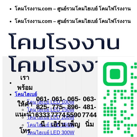
Skip
โคมโรงงาน.com – ศูนย์รวมโคมไฮเบย์ โคมไฟโรงงาน
to
content
โคมโรงงาน.com – ศูนย์รวมโคมไฮเบย์ โคมไฟโรงงาน
เรา
พร้อม
โคมไฮเบย์
061-
061-
065-
063-
โคมไฮเบย์ LED 100W
ให้คำ
825-
775-
896-
481-
โคมไฮเบย์ LED 150W
แนะนำ
6333
7774
5590
7744
โคมไฮเบย์ LED 200W
นี
เอิร์น
เพ็ญ
นิ่ม
โคมไฮเบย์ LED 250W
โทร
โคมไฮเบย์ LED 300W