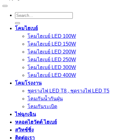
Search
for:
โคมไฮเบย์
โคมไฮเบย์ LED 100W
โคมไฮเบย์ LED 150W
โคมไฮเบย์ LED 200W
โคมไฮเบย์ LED 250W
โคมไฮเบย์ LED 300W
โคมไฮเบย์ LED 400W
โคมโรงงาน
ชุดรางไฟ LED T8 , ชุดรางไฟ LED T5
โคมกันน้ำกันฝุ่น
โคมกันระเบิด
ไฟฉุกเฉิน
หลอดไฮวัตต์ ไฮเบย์
สวิทช์ชิ่ง
ติดต่อเรา