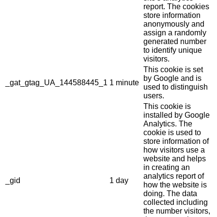
report. The cookies
store information
anonymously and
assign a randomly
generated number
to identify unique
visitors.
This cookie is set
by Google and is
_gat_gtag_UA_144588445_1
1 minute
used to distinguish
users.
This cookie is
installed by Google
Analytics. The
cookie is used to
store information of
how visitors use a
website and helps
in creating an
analytics report of
_gid
1 day
how the website is
doing. The data
collected including
the number visitors,