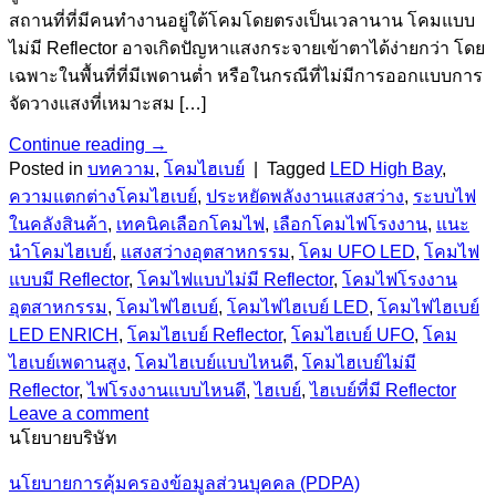
สถานที่ที่มีคนทำงานอยู่ใต้โคมโดยตรงเป็นเวลานาน โคมแบบ
ไม่มี Reflector อาจเกิดปัญหาแสงกระจายเข้าตาได้ง่ายกว่า โดย
เฉพาะในพื้นที่ที่มีเพดานต่ำ หรือในกรณีที่ไม่มีการออกแบบการ
จัดวางแสงที่เหมาะสม […]
Continue reading
→
Posted in
บทความ
,
โคมไฮเบย์
|
Tagged
LED High Bay
,
ความแตกต่างโคมไฮเบย์
,
ประหยัดพลังงานแสงสว่าง
,
ระบบไฟ
ในคลังสินค้า
,
เทคนิคเลือกโคมไฟ
,
เลือกโคมไฟโรงงาน
,
แนะ
นำโคมไฮเบย์
,
แสงสว่างอุตสาหกรรม
,
โคม UFO LED
,
โคมไฟ
แบบมี Reflector
,
โคมไฟแบบไม่มี Reflector
,
โคมไฟโรงงาน
อุตสาหกรรม
,
โคมไฟไฮเบย์
,
โคมไฟไฮเบย์ LED
,
โคมไฟไฮเบย์
LED ENRICH
,
โคมไฮเบย์ Reflector
,
โคมไฮเบย์ UFO
,
โคม
ไฮเบย์เพดานสูง
,
โคมไฮเบย์แบบไหนดี
,
โคมไฮเบย์ไม่มี
Reflector
,
ไฟโรงงานแบบไหนดี
,
ไฮเบย์
,
ไฮเบย์ที่มี Reflector
Leave a comment
นโยบายบริษัท
นโยบายการคุ้มครองข้อมูลส่วนบุคคล (PDPA)