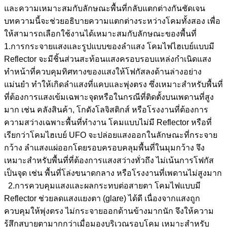
และความเหมาะสมกับลักษณะพื้นที่กลับแตกต่างกันชัดเจน
บทความนี้จะช่วยอธิบายความแตกต่างระหว่างโคมทั้งสอง เพื่อ
ให้สามารถเลือกใช้งานได้เหมาะสมกับลักษณะของพื้นที่
1.การกระจายแสงและรูปแบบของลำแสง โคมไฟไฮเบย์แบบมี
Reflector จะมีชิ้นส่วนสะท้อนแสงครอบรอบแหล่งกำเนิดแสง
ทำหน้าที่ควบคุมทิศทางของแสงให้โฟกัสลงด้านล่างอย่าง
แม่นยำ ทำให้เกิดลำแสงที่แคบและพุ่งตรง ซึ่งเหมาะสำหรับพื้นที่
ที่ต้องการแสงเข้มเฉพาะจุดหรือในกรณีที่ติดตั้งบนเพดานที่สูง
มาก เช่น คลังสินค้า, โกดังโลจิสติกส์ หรือโรงงานที่ต้องการ
ความสว่างเฉพาะพื้นที่ทำงาน โคมแบบไม่มี Reflector หรือที่
เรียกว่าโคมไฮเบย์ UFO จะปล่อยแสงออกในลักษณะที่กระจาย
กว้าง ลำแสงแผ่ออกโดยรอบครอบคลุมพื้นที่ในมุมกว้าง จึง
เหมาะสำหรับพื้นที่ที่ต้องการแสงสว่างทั่วถึง ไม่เน้นการโฟกัส
เป็นจุด เช่น พื้นที่โล่งขนาดกลาง หรือโรงงานที่เพดานไม่สูงมาก
2.การควบคุมแสงและผลกระทบต่อสายตา โคมไฟแบบมี
Reflector ช่วยลดแสงแยงตา (glare) ได้ดี เนื่องจากแสงถูก
ควบคุมให้พุ่งตรง ไม่กระจายออกด้านข้างมากนัก จึงให้ความ
รู้สึกสบายตามากกว่าเมื่อมองบริเวณรอบโคม เหมาะสำหรับ