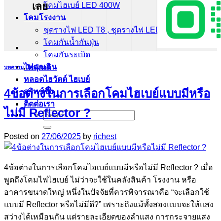
เลย
โคมไฮเบย์ LED 400W
โคมโรงงาน
ชุดรางไฟ LED T8 , ชุดรางไฟ LED T5
โคมกันน้ำกันฝุ่น
โคมกันระเบิด
ไฟฉุกเฉิน
บทความ
,
โคมไฮเบย์
หลอดไฮวัตต์ ไฮเบย์
4ข้อต่างในการเลือกโคมไฮเบย์แบบมีหรือ
สวิทช์ชิ่ง
ติดต่อเรา
ไม่มี Reflector ?
Search
for:
Posted on
27/06/2025
by
richest
4ข้อต่างในการเลือกโคมไฮเบย์แบบมีหรือไม่มี Reflector ? เมื่อ
พูดถึงโคมไฟไฮเบย์ ไม่ว่าจะใช้ในคลังสินค้า โรงงาน หรือ
อาคารขนาดใหญ่ หนึ่งในปัจจัยที่ควรพิจารณาคือ “จะเลือกใช้
แบบมี Reflector หรือไม่มีดี?” เพราะถึงแม้ทั้งสองแบบจะให้แสง
สว่างได้เหมือนกัน แต่รายละเอียดของลำแสง การกระจายแสง