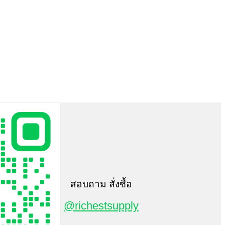
สอบถาม สั่งซื้อ
@richestsupply