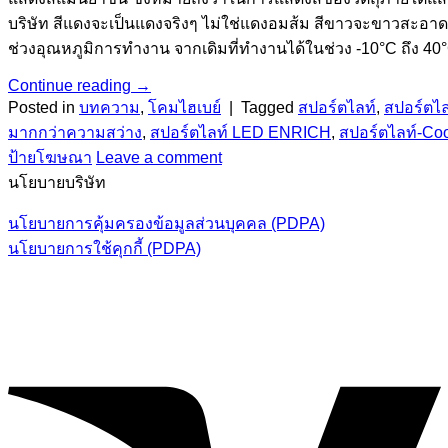
บริษัท สีแดงจะเป็นแดงจริงๆ ไม่ใช่แดงอมส้ม สีขาวจะขาวสะอา
ช่วงอุณหภูมิการทำงาน จากเดิมที่ทำงานได้ในช่วง -10°C ถึง 40
Continue reading
→
Posted in
บทความ
,
โคมไฮเบย์
|
Tagged
สปอร์ตไลท์
,
สปอร์ตไล
มากกว่าความสว่าง
,
สปอร์ตไลท์ LED ENRICH
,
สปอร์ตไลท์-Coo
ป้ายโฆษณา
Leave a comment
นโยบายบริษัท
นโยบายการคุ้มครองข้อมูลส่วนบุคคล (PDPA)
นโยบายการใช้คุกกี้ (PDPA)