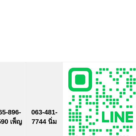
65-896-
063-481-
90 เพ็ญ
7744 นิ่ม