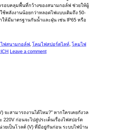
อบคลุมพื้นที่กว้างของสนามกอล์ฟ ช่วยให้ผู้
ใช้พลังงานน้อยกว่าหลอดไฟแบบเดิมถึง 50-
ห้มีมาตรฐานกันน้ำและฝุ่น เช่น IP65 หรือ
ไฟสนามกอล์ฟ
,
โคมไฟสปอร์ตไลท์
,
โคมไฟ
RICH
Leave a comment
220V) จะสามารถงานได้ไหม?” หากใครเคยกังวล
ะ 220V ก่อนจะไปสู่ประเด็นเรื่องไฟสปอร์ต
วยเป็นโวลต์ (V) ที่มีอยู่กันก่อน ระบบไฟบ้าน