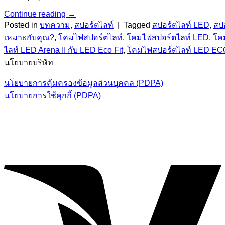
Continue reading
→
Posted in
บทความ
,
สปอร์ตไลท์
|
Tagged
สปอร์ตไลท์ LED
,
สป
เหมาะกับคุณ?
,
โคมไฟสปอร์ตไลท์
,
โคมไฟสปอร์ตไลท์ LED
,
โคม
ไลท์ LED Arena II กับ LED Eco Fit
,
โคมไฟสปอร์ตไลท์ LED EC
นโยบายบริษัท
นโยบายการคุ้มครองข้อมูลส่วนบุคคล (PDPA)
นโยบายการใช้คุกกี้ (PDPA)