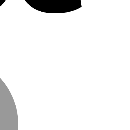
MasterCard