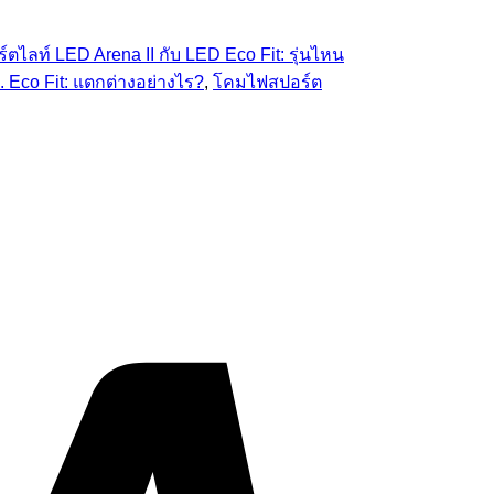
์ตไลท์ LED Arena II กับ LED Eco Fit: รุ่นไหน
 Eco Fit: แตกต่างอย่างไร?
,
โคมไฟสปอร์ต
Visa