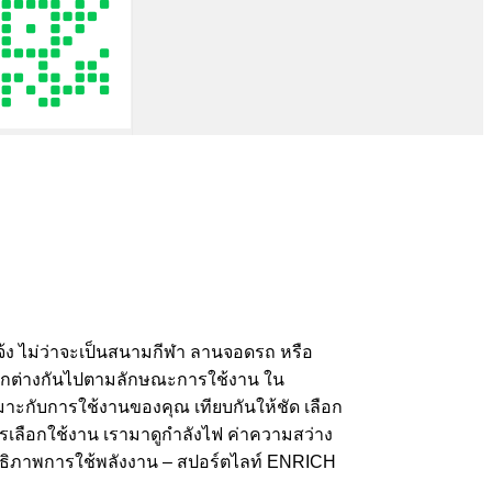
้ง ไม่ว่าจะเป็นสนามกีฬา ลานจอดรถ หรือ
ี่แตกต่างกันไปตามลักษณะการใช้งาน ใน
าะกับการใช้งานของคุณ เทียบกันให้ชัด เลือก
ารเลือกใช้งาน เรามาดูกำลังไฟ ค่าความสว่าง
ธิภาพการใช้พลังงาน – สปอร์ตไลท์ ENRICH