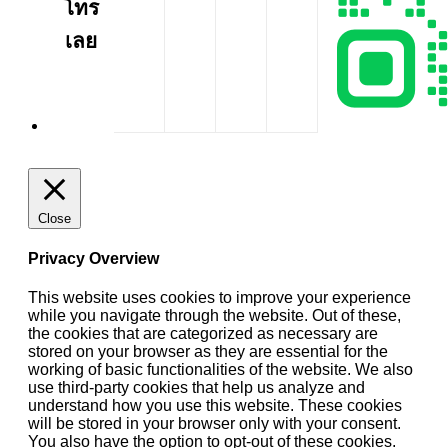
โทร
เลย
Close
Privacy Overview
This website uses cookies to improve your experience
while you navigate through the website. Out of these,
the cookies that are categorized as necessary are
stored on your browser as they are essential for the
working of basic functionalities of the website. We also
use third-party cookies that help us analyze and
understand how you use this website. These cookies
will be stored in your browser only with your consent.
You also have the option to opt-out of these cookies.