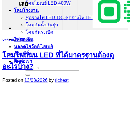
เลย
โคมไฮเบย์ LED 400W
โคมโรงงาน
ชุดรางไฟ LED T8 , ชุดรางไฟ LED T5
โคมกันน้ำกันฝุ่น
โคมกันระเบิด
ไฟฉุกเฉิน
บทความ
,
โคมไฟถนน
หลอดไฮวัตต์ ไฮเบย์
โคมไฟถนน LED ที่ได้มาตรฐานต้องดู
สวิทช์ชิ่ง
ติดต่อเรา
อะไรบ้าง?
Search
for:
Posted on
13/03/2026
by
richest