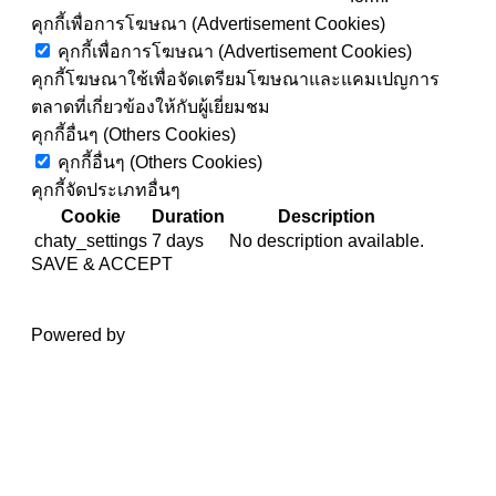
คุกกี้เพื่อการโฆษณา (Advertisement Cookies)
คุกกี้เพื่อการโฆษณา (Advertisement Cookies)
คุกกี้โฆษณาใช้เพื่อจัดเตรียมโฆษณาและแคมเปญการ
ตลาดที่เกี่ยวข้องให้กับผู้เยี่ยมชม
คุกกี้อื่นๆ (Others Cookies)
คุกกี้อื่นๆ (Others Cookies)
คุกกี้จัดประเภทอื่นๆ
Cookie
Duration
Description
chaty_settings
7 days
No description available.
SAVE & ACCEPT
Powered by