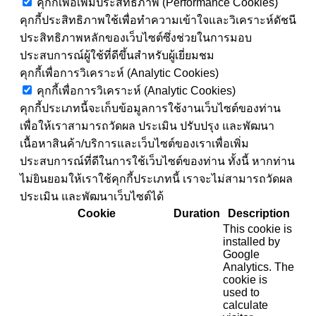
คุกกี้เพื่อเพิ่มประสิทธิภาพ (Performance Cookies)
คุกกี้ประสิทธิภาพใช้เพื่อทำความเข้าใจและวิเคราะห์ดัชนี
ประสิทธิภาพหลักของเว็บไซต์ซึ่งช่วยในการมอบ
ประสบการณ์ผู้ใช้ที่ดีขึ้นสำหรับผู้เยี่ยมชม
คุกกี้เพื่อการวิเคราะห์ (Analytic Cookies)
คุกกี้เพื่อการวิเคราะห์ (Analytic Cookies)
คุกกี้ประเภทนี้จะเก็บข้อมูลการใช้งานเว็บไซต์ของท่าน
เพื่อให้เราสามารถวัดผล ประเมิน ปรับปรุง และพัฒนา
เนื้อหาสินค้า/บริการและเว็บไซต์ของเราเพื่อเพิ่ม
ประสบการณ์ที่ดีในการใช้เว็บไซต์ของท่าน ทั้งนี้ หากท่าน
ไม่ยินยอมให้เราใช้คุกกี้ประเภทนี้ เราจะไม่สามารถวัดผล
ประเมิน และพัฒนาเว็บไซต์ได้
Cookie
Duration
Description
This cookie is
installed by
Google
Analytics. The
cookie is
used to
calculate