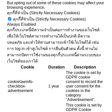
But opting out of some of these cookies may affect your
browsing experience.
คุกกี้ที่จำเป็น (Strictly Necessary Cookies)
คุกกี้ที่จำเป็น (Strictly Necessary Cookies)
Always Enabled
คุกกี้ประเภทนี้มีความจำเป็นต่อการทำงานของเว็บไซต์
เพื่อให้เว็บไซต์สามารถทำงานได้เป็นปกติ มีความ
ปลอดภัย และทำให้ท่านสามารถเข้าใช้เว็บไซต์ได้ เช่น
การ log in เข้าสู่เว็บไซต์ การยืนยันตัวตน ทั้งนี้ ท่านไม่
สามารถปิดการใช้งานของคุกกี้ประเภทนี้ผ่านระบบของ
เว็บไซต์ของเราได้
Cookie
Duration
Description
The cookie is set by
GDPR cookie
cookielawinfo-
consent to record the
checkbox-
1 year
user consent for the
advertisement
cookies in the
category
"Advertisement".
This cookie is set by
GDPR Cookie