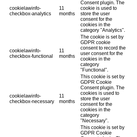
Consent plugin. The
cookielawinfo-
11
cookie is used to
checkbox-analytics
months
store the user
consent for the
cookies in the
category "Analytics".
The cookie is set by
GDPR cookie
consent to record the
cookielawinfo-
11
user consent for the
checkbox-functional
months
cookies in the
category
"Functional".
This cookie is set by
GDPR Cookie
Consent plugin. The
cookies is used to
cookielawinfo-
11
store the user
checkbox-necessary
months
consent for the
cookies in the
category
"Necessary".
This cookie is set by
GDPR Cookie