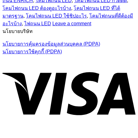
ถนน ENRICH
,
โคมไฟถนน LED
,
โคมไฟถนน LED กี่วัตต์ดี
,
โคมไฟถนน LED ต้องดูอะไรบ้าง
,
โคมไฟถนน LED ที่ได้
มาตรฐาน
,
โคมไฟถนน LED ใช้ชิปอะไร
,
โคมไฟถนนที่ดีต้องมี
อะไรบ้าง
,
ไฟถนน LED
Leave a comment
นโยบายบริษัท
นโยบายการคุ้มครองข้อมูลส่วนบุคคล (PDPA)
นโยบายการใช้คุกกี้ (PDPA)
V
P