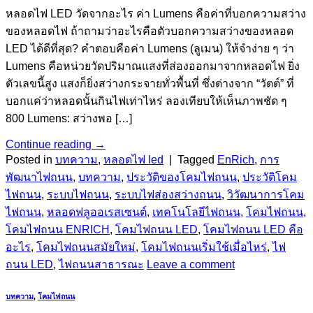
หลอดไฟ LED วัดจากอะไร ค่า Lumens คือค่าที่บอกความสว่าง
ของหลอดไฟ ถ้าถามว่าอะไรคือตัวบอกความสว่างของหลอด
LED ได้ดีที่สุด? คำตอบคือค่า Lumens (ลูเมน) ให้จำง่าย ๆ ว่า
Lumens คือหน่วยวัดปริมาณแสงที่ส่องออกมาจากหลอดไฟ ยิ่ง
ตัวเลขนี้สูง แสงก็ยิ่งสว่างกระจายทั่วพื้นที่ ซึ่งต่างจาก “วัตต์” ที่
บอกแค่ว่าหลอดนั้นกินไฟเท่าไหร่ ลองเทียบให้เห็นภาพชัด ๆ
800 Lumens: สว่างพอ […]
Continue reading
→
Posted in
บทความ
,
หลอดไฟ led
|
Tagged
EnRich
,
การ
พัฒนาไฟถนน
,
บทความ
,
ประวัติของโคมไฟถนน
,
ประวัติโคม
ไฟถนน
,
ระบบไฟถนน
,
ระบบไฟส่องสว่างถนน
,
วิวัฒนาการโคม
ไฟถนน
,
หลอดฟลูออเรสเซนต์
,
เทคโนโลยีไฟถนน
,
โคมไฟถนน
,
โคมไฟถนน ENRICH
,
โคมไฟถนน LED
,
โคมไฟถนน LED คือ
อะไร
,
โคมไฟถนนสมัยใหม่
,
โคมไฟถนนเริ่มใช้เมื่อไหร่
,
ไฟ
ถนน LED
,
ไฟถนนสาธารณะ
Leave a comment
บทความ
,
โคมไฟถนน