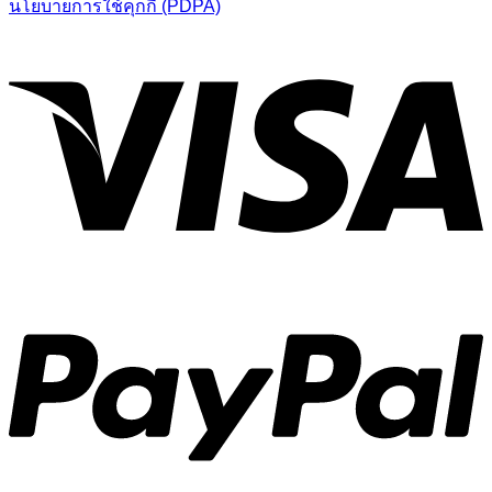
นโยบายการใช้คุกกี้ (PDPA)
V
P