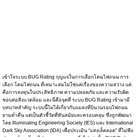
เข้าใจระบบ BUG Rating กุญแจในการเลือกโคมไฟถนน การ
เลือก โคมไฟถนน ที่เหมาะสมไม่ใช่แค่เรื่องของความสว่าง แต่
คือการลงทุนในประสิทธิภาพ ความปลอดภัย และความรับผิด
ชอบต่อสิ่งแวดล้อม และนี่คือจุดที่ ระบบ BUG Rating เข้ามามี
บทบาทสำคัญ ระบบนี้ไม่ได้เกี่ยวกับแมลงที่บินวนรอบไฟถนน
ยามค่ำคืน แต่เป็นตัวชี้วัดที่ทันสมัยและครอบคลุม ซึ่งถูกพัฒนา
โดย Illuminating Engineering Society (IES) และ International
Dark Sky Association (IDA) เพื่อประเมิน “แสงเล็ดลอด” ที่ไม่พึง