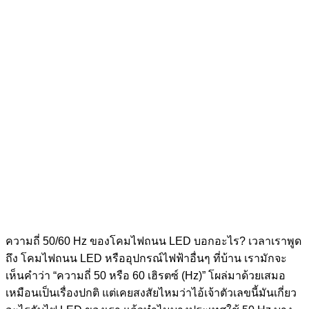
ความถี่ 50/60 Hz ของโคมไฟถนน LED บอกอะไร? เวลาเราพูด
ถึง โคมไฟถนน LED หรืออุปกรณ์ไฟฟ้าอื่นๆ ที่บ้าน เรามักจะ
เห็นคำว่า “ความถี่ 50 หรือ 60 เฮิรตซ์ (Hz)” โผล่มาด้วยเสมอ
เหมือนเป็นเรื่องปกติ แต่เคยสงสัยไหมว่าไอ้เจ้าตัวเลขนี้มันเกี่ยว