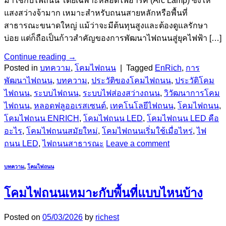
มาใช้กับไฟถนน โดยเฉพาะหลอดไฟอาร์ค (Arc Lamp) ซึ่งให้
แสงสว่างจ้ามาก เหมาะสำหรับถนนสายหลักหรือพื้นที่
สาธารณะขนาดใหญ่ แม้ว่าจะมีต้นทุนสูงและต้องดูแลรักษา
บ่อย แต่ก็ถือเป็นก้าวสำคัญของการพัฒนาไฟถนนสู่ยุคไฟฟ้า […]
Continue reading
→
Posted in
บทความ
,
โคมไฟถนน
|
Tagged
EnRich
,
การ
พัฒนาไฟถนน
,
บทความ
,
ประวัติของโคมไฟถนน
,
ประวัติโคม
ไฟถนน
,
ระบบไฟถนน
,
ระบบไฟส่องสว่างถนน
,
วิวัฒนาการโคม
ไฟถนน
,
หลอดฟลูออเรสเซนต์
,
เทคโนโลยีไฟถนน
,
โคมไฟถนน
,
โคมไฟถนน ENRICH
,
โคมไฟถนน LED
,
โคมไฟถนน LED คือ
อะไร
,
โคมไฟถนนสมัยใหม่
,
โคมไฟถนนเริ่มใช้เมื่อไหร่
,
ไฟ
ถนน LED
,
ไฟถนนสาธารณะ
Leave a comment
บทความ
,
โคมไฟถนน
โคมไฟถนนเหมาะกับพื้นที่แบบไหนบ้าง
Posted on
05/03/2026
by
richest