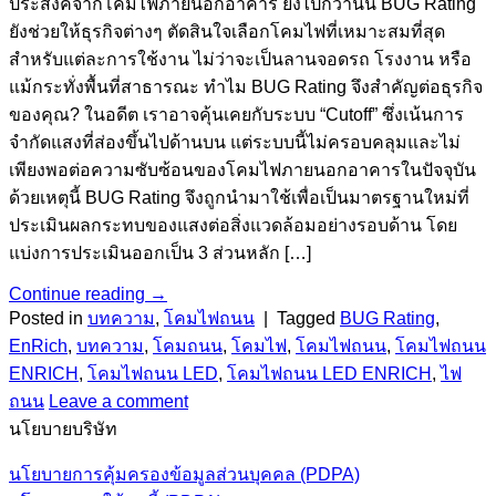
ประสงค์จากโคมไฟภายนอกอาคาร ยิ่งไปกว่านั้น BUG Rating
ยังช่วยให้ธุรกิจต่างๆ ตัดสินใจเลือกโคมไฟที่เหมาะสมที่สุด
สำหรับแต่ละการใช้งาน ไม่ว่าจะเป็นลานจอดรถ โรงงาน หรือ
แม้กระทั่งพื้นที่สาธารณะ ทำไม BUG Rating จึงสำคัญต่อธุรกิจ
ของคุณ? ในอดีต เราอาจคุ้นเคยกับระบบ “Cutoff” ซึ่งเน้นการ
จำกัดแสงที่ส่องขึ้นไปด้านบน แต่ระบบนี้ไม่ครอบคลุมและไม่
เพียงพอต่อความซับซ้อนของโคมไฟภายนอกอาคารในปัจจุบัน
ด้วยเหตุนี้ BUG Rating จึงถูกนำมาใช้เพื่อเป็นมาตรฐานใหม่ที่
ประเมินผลกระทบของแสงต่อสิ่งแวดล้อมอย่างรอบด้าน โดย
แบ่งการประเมินออกเป็น 3 ส่วนหลัก […]
Continue reading
→
Posted in
บทความ
,
โคมไฟถนน
|
Tagged
BUG Rating
,
EnRich
,
บทความ
,
โคมถนน
,
โคมไฟ
,
โคมไฟถนน
,
โคมไฟถนน
ENRICH
,
โคมไฟถนน LED
,
โคมไฟถนน LED ENRICH
,
ไฟ
ถนน
Leave a comment
นโยบายบริษัท
นโยบายการคุ้มครองข้อมูลส่วนบุคคล (PDPA)