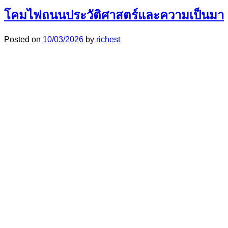
โคมไฟถนนประวัติศาสตร์และความเป็นมา
Posted on
10/03/2026
by
richest