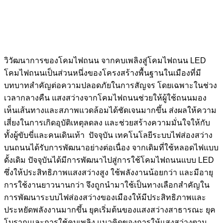
วิวัฒนาการของโคมไฟถนน จากคบเพลิงสู่โคมไฟถนน LED
โคมไฟถนนเป็นส่วนหนึ่งของโครงสร้างพื้นฐานในเมืองที่มี
บทบาทสำคัญต่อความปลอดภัยในการสัญจร โดยเฉพาะในช่วง
เวลากลางคืน แสงสว่างจากโคมไฟถนนช่วยให้ผู้ใช้ถนนมอง
เห็นเส้นทางและสภาพแวดล้อมได้ชัดเจนมากขึ้น ส่งผลให้ความ
เสี่ยงในการเกิดอุบัติเหตุลดลง และช่วยสร้างความมั่นใจให้กับ
ทั้งผู้ขับขี่และคนเดินเท้า ปัจจุบัน เทคโนโลยีระบบไฟส่องสว่าง
บนถนนได้รับการพัฒนาอย่างต่อเนื่อง จากเดิมที่ใช้หลอดไฟแบบ
ดั้งเดิม ปัจจุบันได้มีการพัฒนาไปสู่การใช้โคมไฟถนนแบบ LED
ซึ่งให้ประสิทธิภาพแสงสว่างสูง ใช้พลังงานน้อยกว่า และมีอายุ
การใช้งานยาวนานกว่า จึงถูกนำมาใช้เป็นทางเลือกสำคัญใน
การพัฒนาระบบไฟส่องสว่างของเมืองให้มีประสิทธิภาพและ
ประหยัดพลังงานมากขึ้น ยุคเริ่มต้นของแสงสว่างสาธารณะ ยุค
โบราณและการใช้คบเพลิง แนวคิดของการให้แสงสว่างตาม