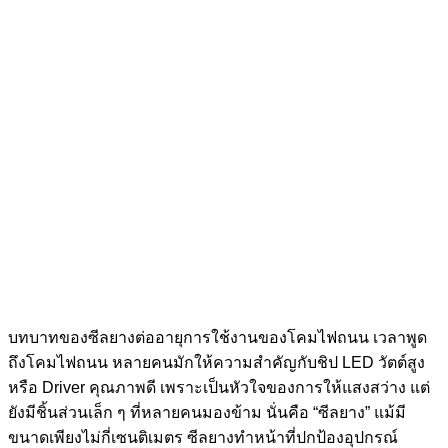
บทบาทของซีลยางต่ออายุการใช้งานของโคมไฟถนน เวลาพูด
ถึงโคมไฟถนน หลายคนมักให้ความสำคัญกับชิป LED วัตต์สูง
หรือ Driver คุณภาพดี เพราะเป็นหัวใจของการให้แสงสว่าง แต่
ยังมีชิ้นส่วนเล็ก ๆ ที่หลายคนมองข้าม นั่นคือ “ซีลยาง” แม้มี
ขนาดเพียงไม่กี่เซนติเมตร ซีลยางทำหน้าที่ปกป้องอุปกรณ์