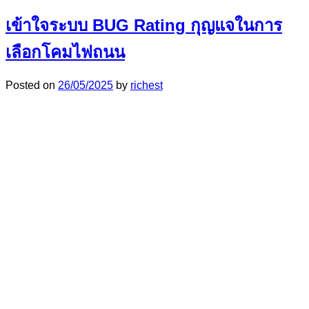
เข้าใจระบบ BUG Rating กุญแจในการ
เลือกโคมไฟถนน
Posted on
26/05/2025
by
richest