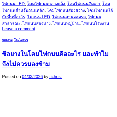
ไฟถนน LED
,
โคมไฟถนนกลางแจ้ง
,
โคมไฟถนนติดเสา
,
โคม
ไฟถนนสำหรับถนนหลัก
,
โคมไฟถนนส่องสว่าง
,
โคมไฟถนนใช้
กับพื้นที่อะไร
,
ไฟถนน LED
,
ไฟถนนลานจอดรถ
,
ไฟถนน
สาธารณะ
,
ไฟถนนส่องทาง
,
ไฟถนนหมู่บ้าน
,
ไฟถนนโรงงาน
Leave a comment
บทความ
,
โคมไฟถนน
ซีลยางในโคมไฟถนนคืออะไร และทำไม
จึงไม่ควรมองข้าม
Posted on
04/03/2026
by
richest