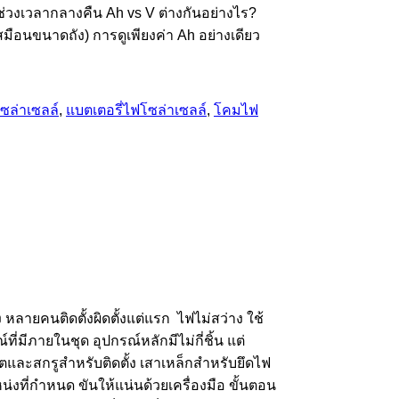
นช่วงเวลากลางคืน Ah vs V ต่างกันอย่างไร?
สมือนขนาดถัง) การดูเพียงค่า Ah อย่างเดียว
โซล่าเซลล์
,
แบตเตอรี่ไฟโซล่าเซลล์
,
โคมไฟ
 หลายคนติดตั้งผิดตั้งแต่แรก ไฟไม่สว่าง ใช้
่มีภายในชุด อุปกรณ์หลักมีไม่กี่ชิ้น แต่
็อตและสกรูสำหรับติดตั้ง เสาเหล็กสำหรับยึดไฟ
น่งที่กำหนด ขันให้แน่นด้วยเครื่องมือ ขั้นตอน