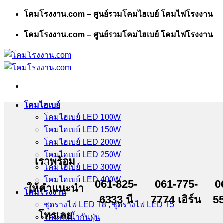
Skip
โคมโรงงาน.com – ศูนย์รวมโคมไฮเบย์ โคมไฟโรงงาน
to
content
โคมโรงงาน.com – ศูนย์รวมโคมไฮเบย์ โคมไฟโรงงาน
โคมไฮเบย์
โคมไฮเบย์ LED 100W
โคมไฮเบย์ LED 150W
โคมไฮเบย์ LED 200W
โคมไฮเบย์ LED 250W
เราพร้อม
โคมไฮเบย์ LED 300W
โคมไฮเบย์ LED 400W
061-825-
061-775-
0
ให้คำแนะนำ
โคมโรงงาน
6333 นี
7774 เอิร์น
55
ชุดรางไฟ LED T8 , ชุดรางไฟ LED T5
โทรเลย
โคมกันน้ำกันฝุ่น