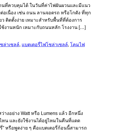
งานที่ควบคุมได้ ในวันที่ค่าไฟผันผวนและมีแนว
่อเนื่อง เช่น ถนน ลานจอดรถ หรือโกดัง ที่ทุก
ดตั้งง่าย เหมาะสำหรับพื้นที่ที่ต้องการ
ารใช้งานหนัก เหมาะกับถนนหลัก โรงงาน […]
โซล่าเซลล์
,
แบตเตอรี่ไฟโซล่าเซลล์
,
โคมไฟ
างอย่าง Watt หรือ Lumens แล้ว อีกหนึ่ง
่ไหน และยังใช้งานได้อยู่ไหมในคืนที่แดด
 หรือพูดง่าย ๆ คือแบตเตอรี่ก้อนนี้สามารถ