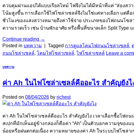
ควบคุมผ่านแอปได้แบบเรียลไทม์ ไฟจึงไม่ได้มีหน้าที่แค่ “ส่องส
โน้มสูงขึ้น การเลือกใช้ไฟโซล่าเซลล์จึงไม่ใช่แค่ทางเลือก แต่ค
ชั่วโมงของแสงสว่างหมายถึงค่าใช้จ่าย ประเภทของไฟถนนโซล่าเซล
ความรวดเร็ว เช่น บ้านพักอาศัย หรือพื้นที่ขนาดเล็ก Split T
Continue reading
→
Posted in
บทความ
|
Tagged
การดูแลโคมไฟถนนโซล่าเซลล์
,
ต
ถนนโซล่าเซลล์
,
โคมไฟโซล่าเซลล์
,
ไฟโซล่าเซลล์
Leave a com
บทความ
ค่า Ah ในไฟโซล่าเซลล์คืออะไร สำคัญยังไ
Posted on
08/04/2026
by
richest
ค่า Ah ในไฟโซล่าเซลล์คืออะไร สำคัญยังไง เวลาเลือกซื้อไฟถนน
สเปกที่มักเห็นอยู่ข้างกล่องก็คือค่า “Ah” เป็นตัวบอกความจุของ
น้อยหรือฝนตกต่อเนื่อง ความหมายของค่า Ah ในระบบไฟโซล่าเซลล์