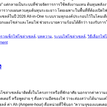
ว่าง” แต่กลายเป็นระบบที่ช่วยจัดการการใช้พลังงานแทน ต้นทุนพลัง
ือการวางแผนควบคุมต้นทุนระยะยาว โดยเฉพาะในพื้นที่ที่ต้องเปิดไฟต
ล์ในปี 2026 All-in-One ระบบรวมทุกองค์ประกอบไว้ในโคมเดียว ติ
ype แยกแผงโซล่าและโคมไฟ ช่วยระบายความร้อนได้ดีกว่า รองรับก
รวจเช็กไฟโซล่าเซลล์
,
บทความ
,
ระบบไฟโซล่าเซลล์
,
วิธีเลือกไฟ
ment
ง
โซล่าเซลล์มาติดตั้งในโครงการหรือที่พักอาศัย นอกจากค่าความสว่
แบตเตอรี่ หรือพูดง่าย ๆ คือความอึดของไฟ ว่าจะส่องสว่างได้นานแค
 ค่า Ah (Ampere-hour) คือหน่วยที่ใช้บอก “ความจุของแบตเตอรี่”