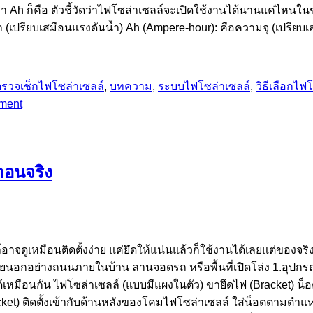
่า Ah ก็คือ ตัวชี้วัดว่าไฟโซล่าเซลล์จะเปิดใช้งานได้นานแค่ไหนใ
้า (เปรียบเสมือนแรงดันน้ำ) Ah (Ampere-hour): คือความจุ (เปรียบเ
รวจเช็กไฟโซล่าเซลล์
,
บทความ
,
ระบบไฟโซล่าเซลล์
,
วิธีเลือกไฟ
ment
นตอนจริง
อาจดูเหมือนติดตั้งง่าย แค่ยึดให้แน่นแล้วก็ใช้งานได้เลยแต่ของจริง
ยนอกอย่างถนนภายในบ้าน ลานจอดรถ หรือพื้นที่เปิดโล่ง 1.อุปกรณ์ที
งได้เหมือนกัน ไฟโซล่าเซลล์ (แบบมีแผงในตัว) ขายึดไฟ (Bracket) น
acket) ติดตั้งเข้ากับด้านหลังของโคมไฟโซล่าเซลล์ ใส่น็อตตามตำแห