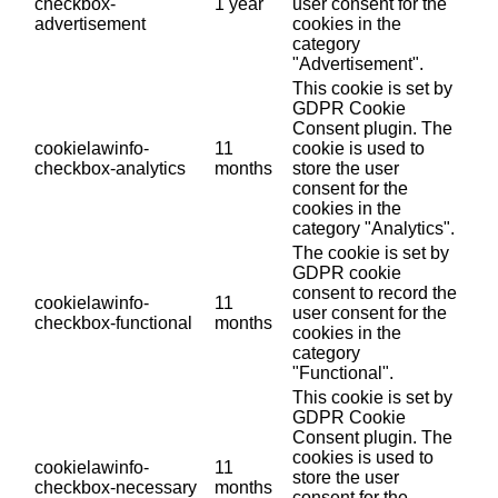
checkbox-
1 year
user consent for the
advertisement
cookies in the
category
"Advertisement".
This cookie is set by
GDPR Cookie
Consent plugin. The
cookielawinfo-
11
cookie is used to
checkbox-analytics
months
store the user
consent for the
cookies in the
category "Analytics".
The cookie is set by
GDPR cookie
consent to record the
cookielawinfo-
11
user consent for the
checkbox-functional
months
cookies in the
category
"Functional".
This cookie is set by
GDPR Cookie
Consent plugin. The
cookies is used to
cookielawinfo-
11
store the user
checkbox-necessary
months
consent for the