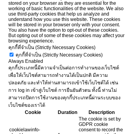
stored on your browser as they are essential for the
working of basic functionalities of the website. We also
use third-party cookies that help us analyze and
understand how you use this website. These cookies
will be stored in your browser only with your consent.
You also have the option to opt-out of these cookies.
But opting out of some of these cookies may affect your
browsing experience.
คุกกี้ที่จำเป็น (Strictly Necessary Cookies)
คุกกี้ที่จำเป็น (Strictly Necessary Cookies)
Always Enabled
คุกกี้ประเภทนี้มีความจำเป็นต่อการทำงานของเว็บไซต์
เพื่อให้เว็บไซต์สามารถทำงานได้เป็นปกติ มีความ
ปลอดภัย และทำให้ท่านสามารถเข้าใช้เว็บไซต์ได้ เช่น
การ log in เข้าสู่เว็บไซต์ การยืนยันตัวตน ทั้งนี้ ท่านไม่
สามารถปิดการใช้งานของคุกกี้ประเภทนี้ผ่านระบบของ
เว็บไซต์ของเราได้
Cookie
Duration
Description
The cookie is set by
GDPR cookie
cookielawinfo-
consent to record the