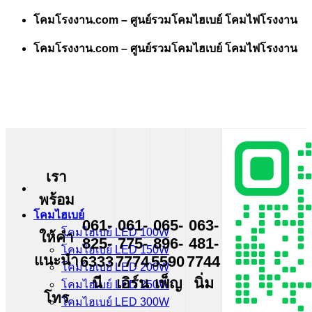
Skip
โคมโรงงาน.com – ศูนย์รวมโคมไฮเบย์ โคมไฟโรงงาน
to
content
โคมโรงงาน.com – ศูนย์รวมโคมไฮเบย์ โคมไฟโรงงาน
เรา
พร้อม
โคมไฮเบย์
061-
061-
065-
063-
โคมไฮเบย์ LED 100W
ให้คำ
825-
775-
896-
481-
โคมไฮเบย์ LED 150W
แนะนำ
6333
7774
5590
7744
โคมไฮเบย์ LED 200W
นี
เอิร์น
เพ็ญ
นิ่ม
โคมไฮเบย์ LED 250W
โทร
โคมไฮเบย์ LED 300W