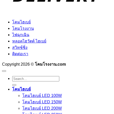
โคมไฮเบย์
โคมโรงงาน
ไฟฉุกเฉิน
หลอดไฮวัตต์ ไฮเบย์
สวิทช์ชิ่ง
ติดต่อเรา
Copyright 2026 ©
โคมโรงงาน.com
Search
for:
โคมไฮเบย์
โคมไฮเบย์ LED 100W
โคมไฮเบย์ LED 150W
โคมไฮเบย์ LED 200W