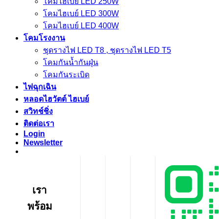
โคมไฮเบย์ LED 250W
โคมไฮเบย์ LED 300W
โคมไฮเบย์ LED 400W
โคมโรงงาน
ชุดรางไฟ LED T8 , ชุดรางไฟ LED T5
โคมกันน้ำกันฝุ่น
โคมกันระเบิด
ไฟฉุกเฉิน
หลอดไฮวัตต์ ไฮเบย์
สวิทช์ชิ่ง
ติดต่อเรา
Login
Newsletter
เรา
พร้อม