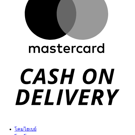
D
โคมไฮเบย์