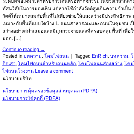
ระดับที่พอเหมาะสำหรับการเดินหรือทำกิจกรรมในช่วงเวลากลางค
ทัศนวิสัยในการมองเห็น แต่หากใช้กำลังวัตต์สูงเกินความจำเป็น ก
วัตต์ให้เหมาะสมกับพื้นที่ไม่เพียงช่วยให้แสงสว่างมีประสิทธิ
เหมาะกับพื้นที่แบบใดบ้าง 1. ถนนสาธารณะและถนนในชุมชน เป็
สว่างอย่างสม่ำเสมอและมีมุมกระจายแสงที่ครอบคลุมพื้นที่ เพื
มอก. […]
Continue reading
→
Posted in
บทความ
,
โคมไฟถนน
|
Tagged
EnRich
,
บทความ
,
โ
ติดเสา
,
โคมไฟถนนสำหรับถนนหลัก
,
โคมไฟถนนส่องสว่าง
,
โคมไ
ไฟถนนโรงงาน
Leave a comment
นโยบายบริษัท
นโยบายการคุ้มครองข้อมูลส่วนบุคคล (PDPA)
นโยบายการใช้คุกกี้ (PDPA)