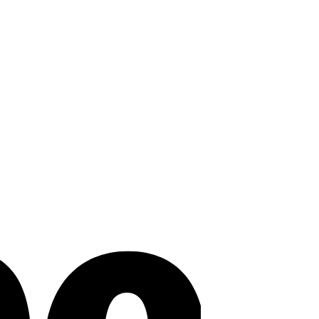
Stripe