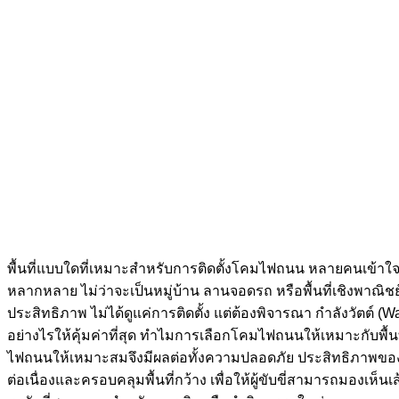
พื้นที่แบบใดที่เหมาะสำหรับการติดตั้งโคมไฟถนน หลายคนเข้าใจว
หลากหลาย ไม่ว่าจะเป็นหมู่บ้าน ลานจอดรถ หรือพื้นที่เชิงพาณิชย์
ประสิทธิภาพ ไม่ได้ดูแค่การติดตั้ง แต่ต้องพิจารณา กำลังวัตต์ 
อย่างไรให้คุ้มค่าที่สุด ทำไมการเลือกโคมไฟถนนให้เหมาะกับพื้นท
ไฟถนนให้เหมาะสมจึงมีผลต่อทั้งความปลอดภัย ประสิทธิภาพขอ
ต่อเนื่องและครอบคลุมพื้นที่กว้าง เพื่อให้ผู้ขับขี่สามารถมองเ