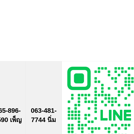
65-896-
063-481-
90 เพ็ญ
7744 นิ่ม