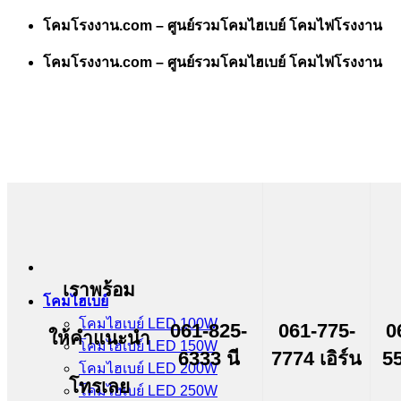
Skip
โคมโรงงาน.com – ศูนย์รวมโคมไฮเบย์ โคมไฟโรงงาน
to
content
โคมโรงงาน.com – ศูนย์รวมโคมไฮเบย์ โคมไฟโรงงาน
เราพร้อม
โคมไฮเบย์
โคมไฮเบย์ LED 100W
061-825-
061-775-
0
ให้คำแนะนำ
โคมไฮเบย์ LED 150W
6333 นี
7774 เอิร์น
55
โคมไฮเบย์ LED 200W
โทรเลย
โคมไฮเบย์ LED 250W