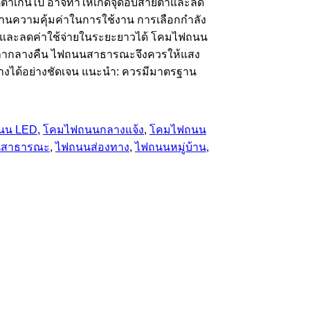
ต่ำเกินไป อาจทำให้เกิดจุดอับสายตาและลด
 ด้านความคุ้มค่าในการใช้งาน การเลือกกำลัง
่าไฟและลดค่าใช้จ่ายในระยะยาวได้ โคมไฟถนน
งเวลากลางคืน ไฟถนนสาธารณะจึงควรให้แสง
ขวางได้อย่างชัดเจน แนะนำ: ควรมีมาตรฐาน
นน LED
,
โคมไฟถนนกลางแจ้ง
,
โคมไฟถนน
นสาธารณะ
,
ไฟถนนส่องทาง
,
ไฟถนนหมู่บ้าน
,
Visa