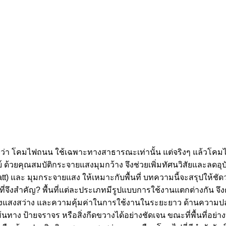
่า โคมไฟถนน ใช้เฉพาะทางสาธารณะเท่านั้น แต่จริงๆ แล้วโคมไฟปร
 ด้วยคุณสมบัติกระจายแสงมุมกว้าง จึงช่วยเพิ่มทัศนวิสัยและลดอุบัต
(Watt) และ มุมกระจายแสง ให้เหมาะกับพื้นที่ บทความนี้จะสรุปให้
ี่จึงสำคัญ? พื้นที่แต่ละประเภทมีรูปแบบการใช้งานแตกต่างกัน จึง
งแสงสว่าง และความคุ้มค่าในการใช้งานในระยะยาว ด้านความปลอ
ห็นเส้นทาง ป้ายจราจร หรือสิ่งกีดขวางได้อย่างชัดเจน ขณะที่พื้นท