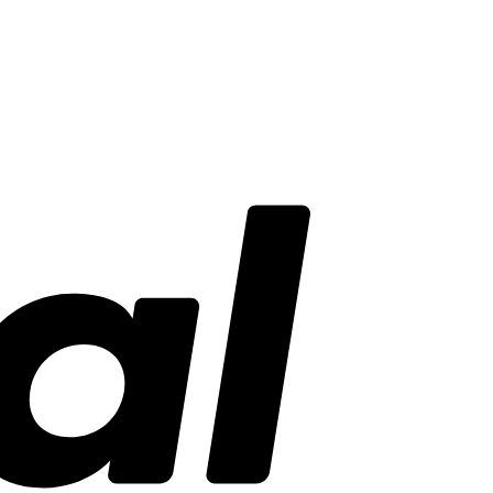
PayPal