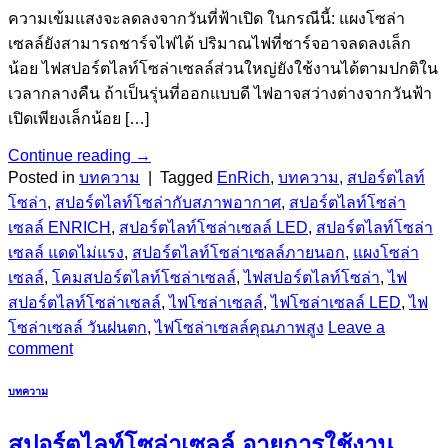
ความเข้มแสงจะลดลงจากวันที่ฟ้าเปิด ในกรณีนี้: แผงโซล่า
เซลล์ยังสามารถชาร์จไฟได้ ปริมาณไฟที่ชาร์จอาจลดลงเล็ก
น้อย ไฟสปอร์ตไลท์โซล่าเซลล์ส่วนใหญ่ยังใช้งานได้ตามปกติใน
เวลากลางคืน ถ้าเป็นรุ่นที่ออกแบบดี ไฟอาจสว่างต่างจากวันฟ้า
เปิดเพียงเล็กน้อย […]
Continue reading
→
Posted in
บทความ
|
Tagged
EnRich
,
บทความ
,
สปอร์ตไลท์
โซล่า
,
สปอร์ตไลท์โซล่ากับสภาพอากาศ
,
สปอร์ตไลท์โซล่า
เซลล์ ENRICH
,
สปอร์ตไลท์โซล่าเซลล์ LED
,
สปอร์ตไลท์โซล่า
เซลล์ แดดไม่แรง
,
สปอร์ตไลท์โซล่าเซลล์ภายนอก
,
แผงโซล่า
เซลล์
,
โคมสปอร์ตไลท์โซล่าเซลล์
,
ไฟสปอร์ตไลท์โซล่า
,
ไฟ
สปอร์ตไลท์โซล่าเซลล์
,
ไฟโซล่าเซลล์
,
ไฟโซล่าเซลล์ LED
,
ไฟ
โซล่าเซลล์ วันฝนตก
,
ไฟโซล่าเซลล์คุณภาพสูง
Leave a
comment
บทความ
สปอร์ตไลท์โซล่าเซลล์ อายุการใช้งาน