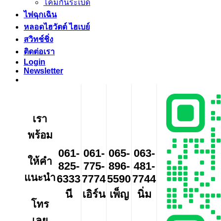
โคมกันระเบิด
ไฟฉุกเฉิน
หลอดไฮวัตต์ ไฮเบย์
สวิทช์ชิ่ง
ติดต่อเรา
Login
Newsletter
เรา
พร้อม
061-
061-
065-
063-
ให้คำ
825-
775-
896-
481-
แนะนำ
6333
7774
5590
7744
นี
เอิร์น
เพ็ญ
นิ่ม
โทร
เลย