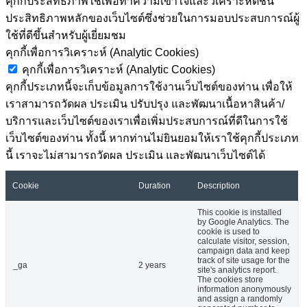
คุกกี้ประสิทธิภาพใช้เพื่อทำความเข้าใจและวิเคราะห์ดัชนี
ประสิทธิภาพหลักของเว็บไซต์ซึ่งช่วยในการมอบประสบการณ์ผู้
ใช้ที่ดีขึ้นสำหรับผู้เยี่ยมชม
คุกกี้เพื่อการวิเคราะห์ (Analytic Cookies)
คุกกี้เพื่อการวิเคราะห์ (Analytic Cookies)
คุกกี้ประเภทนี้จะเก็บข้อมูลการใช้งานเว็บไซต์ของท่าน เพื่อให้
เราสามารถวัดผล ประเมิน ปรับปรุง และพัฒนาเนื้อหาสินค้า/
บริการและเว็บไซต์ของเราเพื่อเพิ่มประสบการณ์ที่ดีในการใช้
เว็บไซต์ของท่าน ทั้งนี้ หากท่านไม่ยินยอมให้เราใช้คุกกี้ประเภท
นี้ เราจะไม่สามารถวัดผล ประเมิน และพัฒนาเว็บไซต์ได้
Cookie
Duration
Description
This cookie is installed
by Google Analytics. The
cookie is used to
calculate visitor, session,
campaign data and keep
track of site usage for the
_ga
2 years
site's analytics report.
The cookies store
information anonymously
and assign a randomly