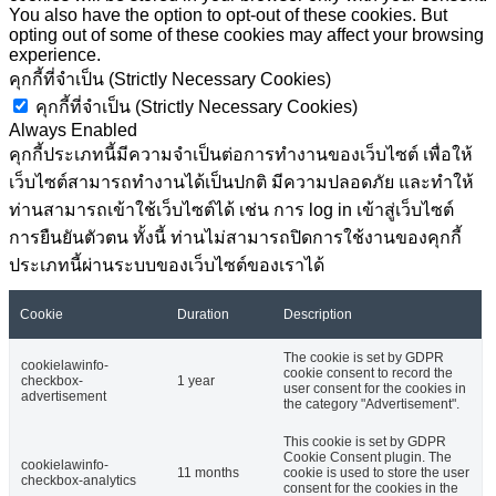
You also have the option to opt-out of these cookies. But
opting out of some of these cookies may affect your browsing
experience.
คุกกี้ที่จำเป็น (Strictly Necessary Cookies)
คุกกี้ที่จำเป็น (Strictly Necessary Cookies)
Always Enabled
คุกกี้ประเภทนี้มีความจำเป็นต่อการทำงานของเว็บไซต์ เพื่อให้
เว็บไซต์สามารถทำงานได้เป็นปกติ มีความปลอดภัย และทำให้
ท่านสามารถเข้าใช้เว็บไซต์ได้ เช่น การ log in เข้าสู่เว็บไซต์
การยืนยันตัวตน ทั้งนี้ ท่านไม่สามารถปิดการใช้งานของคุกกี้
ประเภทนี้ผ่านระบบของเว็บไซต์ของเราได้
Cookie
Duration
Description
The cookie is set by GDPR
cookielawinfo-
cookie consent to record the
checkbox-
1 year
user consent for the cookies in
advertisement
the category "Advertisement".
This cookie is set by GDPR
Cookie Consent plugin. The
cookielawinfo-
11 months
cookie is used to store the user
checkbox-analytics
consent for the cookies in the