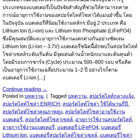
ประเภทของแบตเตอรี่เป็นปัจจัยสำคัญที่ช่วยให้สามารถคาด
การณ์อายุการใช้งานของสปอร์ตไลท์โซล่าได้แม่นยำขึ้น โดย
ในปัจจุบัน แบตเตอรี่ที่นิยมใช้งานหลักๆ มีอยู่ 2 ประเภท คือ
Lithium Ion (Li-ion) และ Lithium Iron Phosphate (LiFePO4)
ซึ่งมีคุณสมบัติและอายุการใช้งานแตกต่างกันอย่างชัดเจน
Lithium Ion (Li-ion – 3.7V) แบตเตอรี่ชนิดนี้มักพบในสปอร์ตไลท์
โซล่าเซลล์ระดับเริ่มต้น มีจุดเด่นด้านน้ำหนักเบาและต้นทุนต่ำ
โดยมีรอบการชาร์จ (Cycle) ประมาณ 500–800 รอบ หรือคิด
เป็นอายุการใช้งานเฉลี่ยประมาณ 1–2 ปี อย่างไรก็ตาม
แบตเตอรี่ Li-ion […]
Continue reading
→
Posted in
บทความ
|
Tagged
บทความ
,
สปอร์ตไลท์กลางแจ้ง
,
สปอร์ตไลท์โซล่า ENRICH
,
สปอร์ตไลท์โซล่า ใช้ได้นานกี่ปี
,
สปอร์ตไลท์โซล่าคุณภาพสูง
,
สปอร์ตไลท์โซล่าอายุใช้งาน
แบตเตอรี่
,
สปอร์ตไลท์โซล่าเซลล์
,
อายุการใช้งานสปอร์ตไลท์
,
อายุการใช้งานแบตเตอรี่
,
แบตเตอรี่ LiFePO4
,
แบตเตอรี่
Lithium Ion
,
แบตเตอรี่สปอร์ตไลท์โซล่าเซลล์
,
แบตเตอรี่โซล่า