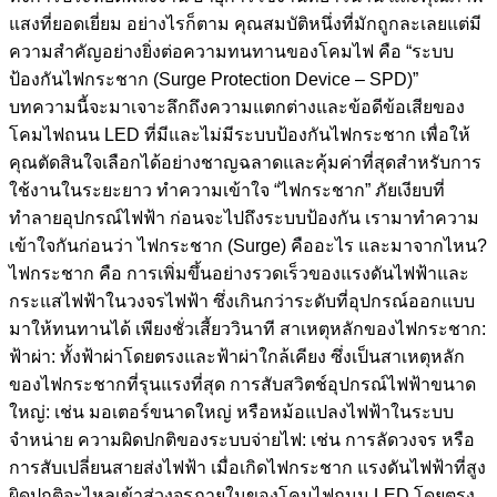
แสงที่ยอดเยี่ยม อย่างไรก็ตาม คุณสมบัติหนึ่งที่มักถูกละเลยแต่มี
ความสำคัญอย่างยิ่งต่อความทนทานของโคมไฟ คือ “ระบบ
ป้องกันไฟกระชาก (Surge Protection Device – SPD)”
บทความนี้จะมาเจาะลึกถึงความแตกต่างและข้อดีข้อเสียของ
โคมไฟถนน LED ที่มีและไม่มีระบบป้องกันไฟกระชาก เพื่อให้
คุณตัดสินใจเลือกได้อย่างชาญฉลาดและคุ้มค่าที่สุดสำหรับการ
ใช้งานในระยะยาว ทำความเข้าใจ “ไฟกระชาก” ภัยเงียบที่
ทำลายอุปกรณ์ไฟฟ้า ก่อนจะไปถึงระบบป้องกัน เรามาทำความ
เข้าใจกันก่อนว่า ไฟกระชาก (Surge) คืออะไร และมาจากไหน?
ไฟกระชาก คือ การเพิ่มขึ้นอย่างรวดเร็วของแรงดันไฟฟ้าและ
กระแสไฟฟ้าในวงจรไฟฟ้า ซึ่งเกินกว่าระดับที่อุปกรณ์ออกแบบ
มาให้ทนทานได้ เพียงชั่วเสี้ยววินาที สาเหตุหลักของไฟกระชาก:
ฟ้าผ่า: ทั้งฟ้าผ่าโดยตรงและฟ้าผ่าใกล้เคียง ซึ่งเป็นสาเหตุหลัก
ของไฟกระชากที่รุนแรงที่สุด การสับสวิตช์อุปกรณ์ไฟฟ้าขนาด
ใหญ่: เช่น มอเตอร์ขนาดใหญ่ หรือหม้อแปลงไฟฟ้าในระบบ
จำหน่าย ความผิดปกติของระบบจ่ายไฟ: เช่น การลัดวงจร หรือ
การสับเปลี่ยนสายส่งไฟฟ้า เมื่อเกิดไฟกระชาก แรงดันไฟฟ้าที่สูง
ผิดปกติจะไหลเข้าสู่วงจรภายในของโคมไฟถนน LED โดยตรง