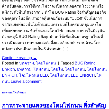
ยังช่วยให้ธุรกิจต่างๆ ตัดสินใจเลือกโคมไฟที่เหมาะสมที่สุด
สำหรับแต่ละการใช้งาน ไม่ว่าจะเป็นลานจอดรถ โรงงาน หรือ
แม้กระทั่งพื้นที่สาธารณะ ทำไม BUG Rating จึงสำคัญต่อธุรกิจ
ของคุณ? ในอดีต เราอาจคุ้นเคยกับระบบ “Cutoff” ซึ่งเน้นการ
จำกัดแสงที่ส่องขึ้นไปด้านบน แต่ระบบนี้ไม่ครอบคลุมและไม่
เพียงพอต่อความซับซ้อนของโคมไฟภายนอกอาคารในปัจจุบัน
ด้วยเหตุนี้ BUG Rating จึงถูกนำมาใช้เพื่อเป็นมาตรฐานใหม่ที่
ประเมินผลกระทบของแสงต่อสิ่งแวดล้อมอย่างรอบด้าน โดย
แบ่งการประเมินออกเป็น 3 ส่วนหลัก […]
Continue reading
→
Posted in
บทความ
,
โคมไฟถนน
|
Tagged
BUG Rating
,
EnRich
,
บทความ
,
โคมถนน
,
โคมไฟ
,
โคมไฟถนน
,
โคมไฟถนน
ENRICH
,
โคมไฟถนน LED
,
โคมไฟถนน LED ENRICH
,
ไฟ
ถนน
Leave a comment
บทความ
,
โคมไฟถนน
การกระจายแสงของโคมไฟถนน สิ่งสำคัญ