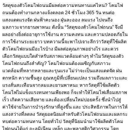
วัสดุของตัวโคมไฟถนนมีผลต่อความทนทานแค่ไหน? โคมไฟ
ถนนต้องทำงานกลางแจ้งตลอด 24 ชั่วโมง 365 วัน ทนต่อ
แสงแดดแรงจัด ฝนฟ้าคะนอง ฝุ่นละออง ลมแรง ไปจนถึง
มลภาวะจากยานพาหนะ ดังนั้น “วัสดุของตัวโคมไฟถนน” จึงมี
ผลอย่างยิ่งต่ออายุการใช้งาน ความคงทน และความปลอดภัยใน
การใช้งานระยะยาว บทความนี้จะพาไปเจาะลึกว่าวัสดุที่ใช้ผลิต
ตัวโคมไฟถนนมีอะไรบ้าง มีผลต่อคุณภาพอย่างไร และควร
เลือกวัสดุแบบใดสำหรับสภาพแวดล้อมต่างๆ ทำไมวัสดุของตัว
โคมไฟถนนถึงสำคัญ? โคมไฟถนนต้องเผชิญกับสภาวะ
แวดล้อมที่หลากหลายและรุนแรง ไม่ว่าจะเป็นแสงแดดจัด ฝน
ตกหนัก ความชื้นสูง อุณหภูมิที่เปลี่ยนแปลง รวมถึงมลภาวะและ
แรงสั่นสะเทือนจากลมและยานพาหนะ หากวัสดุที่ใช้ผลิตตัว
โคมไฟไม่แข็งแรงทนทานเพียงพอ ก็จะทำให้โคมไฟเสื่อมสภาพ
เร็ว เกิดความเสียหาย และต้องเปลี่ยนใหม่บ่อยครั้ง ซึ่งนำไปสู่
ค่าใช้จ่ายในการบำรุงรักษาที่สูงขึ้น และ ประสิทธิภาพในการให้
แสงสว่างที่ลดลง วัสดุยอดนิยมสำหรับตัวโคมไฟถนนและผลกระ
ทบต่อความทนทาน โดยทั่วไป วัสดุที่นิยมนำมาใช้ผลิตตัวโคม
ไฟถนนได้แก่ อะลูมิเนียม เหล็ก และพลาสติกวิศวกรรม โดย