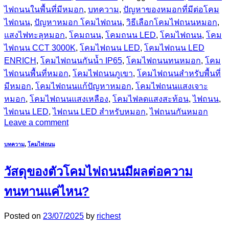
ไฟถนนในพื้นที่มีหมอก
,
บทความ
,
ปัญหาของหมอกที่มีต่อโคม
ไฟถนน
,
ปัญหาหมอก โคมไฟถนน
,
วิธีเลือกโคมไฟถนนหมอก
,
แสงไฟทะลุหมอก
,
โคมถนน
,
โคมถนน LED
,
โคมไฟถนน
,
โคม
ไฟถนน CCT 3000K
,
โคมไฟถนน LED
,
โคมไฟถนน LED
ENRICH
,
โคมไฟถนนกันน้ำ IP65
,
โคมไฟถนนทนหมอก
,
โคม
ไฟถนนพื้นที่หมอก
,
โคมไฟถนนภูเขา
,
โคมไฟถนนสำหรับพื้นที่
มีหมอก
,
โคมไฟถนนแก้ปัญหาหมอก
,
โคมไฟถนนแสงเจาะ
หมอก
,
โคมไฟถนนแสงเหลือง
,
โคมไฟลดแสงสะท้อน
,
ไฟถนน
,
ไฟถนน LED
,
ไฟถนน LED สำหรับหมอก
,
ไฟถนนกันหมอก
Leave a comment
บทความ
,
โคมไฟถนน
วัสดุของตัวโคมไฟถนนมีผลต่อความ
ทนทานแค่ไหน?
Posted on
23/07/2025
by
richest