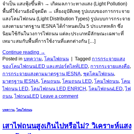
จำเป็น แสงฟุ้งขึ้นฟ้า → เกิดมลภาวะทางแสง (Light Pollution)
พื้นที่ใช้งานยังมีจุดมืด → เสี่ยงอุบัติเหตุ รูปแบบของการกระจาย
แสงโคมไฟถนน (Light Distribution Types) รูปแบบการกระจาย
แสงตามมาตรฐาน IESNA ได้กำหนดเป็น 5 ประเภทหลัก ซึ่ง
นิยมใช้กันในวงการไฟถนน แต่ละประเภทมีลักษณะเฉพาะที่
เหมาะสมกับพื้นที่การใช้งานที่แตกต่างกัน […]
Continue reading
→
Posted in
บทความ
,
โคมไฟถนน
|
Tagged
การกระจายแสง
ของโคมไฟถนนLED และสปอร์ตไลท์LED
,
การกระจายแสงคือ
,
การกระจายแสงตามมาตรฐาน IESNA
,
ชุดโคมไฟถนน
,
มาตรฐาน IESNA
,
โคมถนน
,
โคมถนน LED
,
โคมไฟถนน
,
โคม
ไฟถนน LED
,
โคมไฟถนน LED ENRICH
,
โคมไฟถนนLED
,
ไฟ
ถนน
,
ไฟถนนLED
Leave a comment
บทความ
,
โคมไฟถนน
เสาไฟถนนสูงเกินไปหรือไม่? วิเคราะห์แสง