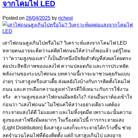
จากโคมไฟ LED
Posted on
26/04/2025
by
richest
เสาไฟถนนสูงเกินไปหรือไม่? วิเคราะห์แสงจากโคมไฟ LED
หลายคนอาจจะคิดว่าแค่ติดไฟถนนให้สว่างก็พอแล้ว แต่รู้ไหม
ว่า “ความสูงของเสา” ก็เป็นอีกหนึ่งปัจจัยสำคัญที่ส่งผลโดยตรง
ต่อประสิทธิภาพของแสงไฟ ความปลอดภัย และการประหยัด
พลังงานของระบบไฟถนน บทความนี้เราจะมาชวนคุยกันแบบ
ง่ายๆ ว่าเสาสูงหรือเสาเตี้ย ส่งผลยังไงบ้างกับการติดตั้งโคมไฟ
ถนน และควรเลือกความสูงเท่าไหร่ดีให้เหมาะกับการใช้งาน
จริง ความสูงของเสาไฟถนนมีผลยังไง? ก่อนอื่นเราต้องเข้าใจ
ก่อนว่า “แสงไฟถนน” ไม่ใช่แค่ให้สว่างอย่างเดียว แต่ต้อง
กระจายแสงได้ดี ไม่แยงตา และไม่ทิ้งจุดมืด เพราะฉะนั้นความ
สูงของเสาไฟจึงมีผลมากๆ ในเรื่องต่อไปนี้ การกระจายแสง
(Light Distribution) ยิ่งเสาสูง แสงก็จะกระจายได้กว้างขึ้น ช่วย
ลดจำนวนโคมไฟที่ต้องติดตั้ง แต่ถ้าเสาสูงเกินไป แสงอาจ