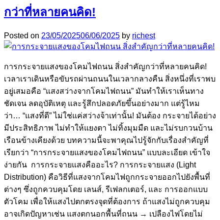
กว่าที่หลายคนคิด!
Posted on
23/05/2025
06/06/2025
by
richest
การกระจายแสงของโคมไฟถนน สิ่งสำคัญกว่าที่หลายคนคิด!
เวลาเราเดินหรือขับรถผ่านถนนในเวลากลางคืน สิ่งหนึ่งที่เราพบ
อยู่เสมอคือ “แสงสว่างจากโคมไฟถนน” มันทำให้เราเห็นทาง
ชัดเจน ลดอุบัติเหตุ และรู้สึกปลอดภัยขึ้นอย่างมาก แต่รู้ไหม
ว่า… “แสงที่ดี” ไม่ใช่แค่สว่างจ้าเท่านั้น! มันต้อง กระจายได้อย่าง
มีประสิทธิภาพ ไม่ทำให้แยงตา ไม่ทิ้งมุมมืด และไม่รบกวนบ้าน
เรือนข้างเคียงด้วย บทความนี้จะพาคุณไปรู้จักกับเรื่องสำคัญที่
เรียกว่า “การกระจายแสงของโคมไฟถนน” แบบละเอียด เข้าใจ
ง่ายกัน การกระจายแสงคืออะไร? การกระจายแสง (Light
Distribution) คือวิธีที่แสงจากโคมไฟถูกกระจายออกไปยังพื้นที่
ต่างๆ ซึ่งถูกควบคุมโดย เลนส์, รีเฟลกเตอร์, และ การออกแบบ
ตัวโคม เพื่อให้แสงไปตกตรงจุดที่ต้องการ ถ้าแสงไม่ถูกควบคุม
อาจเกิดปัญหาเช่น แสงตกนอกพื้นที่ถนน → เปลืองไฟโดยไม่