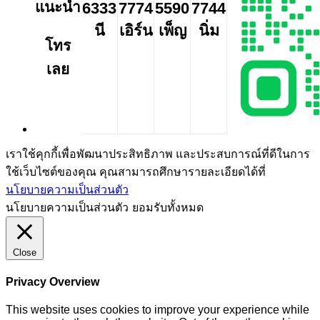
แนะนำ
6333
7774
5590
7744
นี
เอิร์น
เพ็ญ
นิ่ม
โทร
เลย
เราใช้คุกกี้เพื่อพัฒนาประสิทธิภาพ และประสบการณ์ที่ดีในการ
ใช้เว็บไซต์ของคุณ คุณสามารถศึกษารายละเอียดได้ที่
นโยบายความเป็นส่วนตัว
นโยบายความเป็นส่วนตัว
ยอมรับทั้งหมด
Close
Privacy Overview
This website uses cookies to improve your experience while