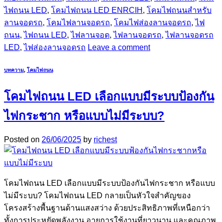
ไฟถนน LED
,
โคมไฟถนน LED ENRCIH
,
โคมไฟถนนสำหรับ
ลานจอดรถ
,
โคมไฟลานจอดรถ
,
โคมไฟส่องลานจอดรถ
,
ไฟ
ถนน
,
ไฟถนน LED
,
ไฟลานจอด
,
ไฟลานจอดรถ
,
ไฟลานจอดรถ
LED
,
ไฟส่องลานจอดรถ
Leave a comment
บทความ
,
โคมไฟถนน
โคมไฟถนน LED เลือกแบบมีระบบป้องกัน
ไฟกระชาก หรือแบบไม่มีระบบ?
Posted on
26/06/2025
by
richest
โคมไฟถนน LED เลือกแบบมีระบบป้องกันไฟกระชาก หรือแบบ
ไม่มีระบบ? โคมไฟถนน LED กลายเป็นหัวใจสำคัญของ
โครงสร้างพื้นฐานด้านแสงสว่าง ด้วยประสิทธิภาพที่เหนือกว่า
ทั้งการประหยัดพลังงาน อายุการใช้งานที่ยาวนาน และคุณภาพ