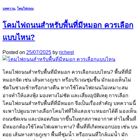
บทความ
,
โคมไฟถนน
โคมไฟถนนสำหรับพื้นที่มีหมอก ควรเลือก
แบบไหน?
Posted on
25/07/2025
by
richest
โคมไฟถนนสำหรับพื้นที่มีหมอก ควรเลือกแบบไหน? พื้นที่ที่มี
หมอกจัด เช่น เส้นทางภูเขา หรือบริเวณชุ่มชื้น มักมองเห็นไม่
ชัดในช่วงเช้าหรือกลางคืน หากใช้โคมไฟถนนไม่เหมาะสม
อาจทำให้แสงฟุ้ง มองทางไม่ชัด และเสี่ยงอุบัติเหตุ การเลือก
โคมไฟถนนสำหรับพื้นที่ที่มีหมอก จึงเป็นเรื่องสำคัญ บทความนี้
จะพาไปดูแนวทางเลือกโคมไฟที่ให้แสงเจาะหมอกได้ดี มองเห็น
ถนนชัดเจน และปลอดภัยมากขึ้นในทุกสภาพอากาศ ทำไมพื้นที่
มีหมอกต้องใช้โคมไฟเฉพาะทาง? พื้นที่ที่เกิดหมอกบ่อย เช่น บน
ดอย เส้นทางสายภูเขา พื้นที่ชุ่มน้ำ หรือถนนที่ใกล้แม่น้ำ มัก