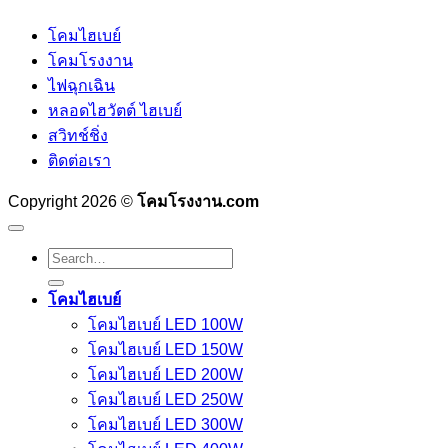
โคมไฮเบย์
โคมโรงงาน
ไฟฉุกเฉิน
หลอดไฮวัตต์ ไฮเบย์
สวิทช์ชิ่ง
ติดต่อเรา
Copyright 2026 ©
โคมโรงงาน.com
Search
for:
โคมไฮเบย์
โคมไฮเบย์ LED 100W
โคมไฮเบย์ LED 150W
โคมไฮเบย์ LED 200W
โคมไฮเบย์ LED 250W
โคมไฮเบย์ LED 300W