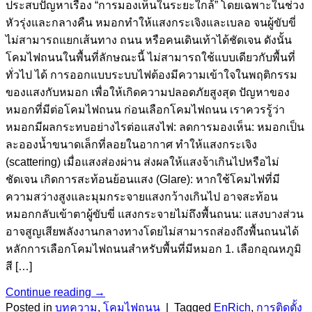
ประสบปัญหาเรื่อง “การมองเห็นในระยะใกล้” โดยเฉพาะในช่วง
หัวรุ่งและกลางคืน หมอกทำให้แสงกระเจิงและเบลอ จนผู้ขับขี่
ไม่สามารถแยกเส้นทาง ถนน หรือคนเดินเท้าได้ชัดเจน ดังนั้น
โคมไฟถนนในพื้นที่ลักษณะนี้ ไม่สามารถใช้แบบเดียวกับพื้นที่
ทั่วไป ได้ การออกแบบระบบไฟต้องมีความเข้าใจในพฤติกรรม
ของแสงกับหมอก เพื่อให้เกิดความปลอดภัยสูงสุด ปัญหาของ
หมอกที่มีต่อโคมไฟถนน ก่อนเลือกโคมไฟถนน เราควรรู้ว่า
หมอกมีผลกระทบอย่างไรต่อแสงไฟ: ลดการมองเห็น: หมอกเป็น
ละอองน้ำขนาดเล็กที่ลอยในอากาศ ทำให้แสงกระเจิง
(scattering) เมื่อแสงส่องผ่าน ส่งผลให้แสงจ้าเกินไปหรือไม่
ชัดเจน เกิดการสะท้อนย้อนแสง (Glare): หากใช้โคมไฟที่มี
ความสว่างสูงและมุมกระจายแสงกว้างเกินไป อาจสะท้อน
หมอกกลับเข้าตาผู้ขับขี่ แสงกระจายไม่ถึงพื้นถนน: แสงบางส่วน
อาจสูญเสียพลังงานกลางทางโดยไม่สามารถส่องถึงพื้นถนนได้
หลักการเลือกโคมไฟถนนสำหรับพื้นที่มีหมอก 1. เลือกอุณหภูมิ
สี […]
Continue reading
→
Posted in
บทความ
,
โคมไฟถนน
|
Tagged
EnRich
,
การติดตั้ง