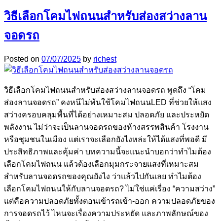
วิธีเลือกโคมไฟถนนสำหรับส่องสว่างลาน
จอดรถ
Posted on
07/07/2025
by
richest
วิธีเลือกโคมไฟถนนสำหรับส่องสว่างลานจอดรถ พูดถึง “โคม
ส่องลานจอดรถ” คงหนีไม่พ้นใช้โคมไฟถนนLED ที่ช่วยให้แสง
สว่างครอบคลุมพื้นที่ได้อย่างเหมาะสม ปลอดภัย และประหยัด
พลังงาน ไม่ว่าจะเป็นลานจอดรถของห้างสรรพสินค้า โรงงาน
หรือชุมชนในเมือง แต่เราจะเลือกยังไงหล่ะให้ได้แสงที่พอดี มี
ประสิทธิภาพและคุ้มค่า บทความนี้จะแนะนำบอกว่าทำไมต้อง
เลือกโคมไฟถนน แล้วต้องเลือกมุมกระจายแสงที่เหมาะสม
สำหรับลานจอดรถของคุณยังไง ว่าแล้วไปกันเลย ทำไมต้อง
เลือกโคมไฟถนนให้กับลานจอดรถ? ไม่ใช่แค่เรื่อง “ความสว่าง”
แต่คือความปลอดภัยทั้งตอนเข้ารถเข้า-ออก ความปลอดภัยของ
การจอดรถไว้ ไหนจะเรื่องความประหยัด และภาพลักษณ์ของ