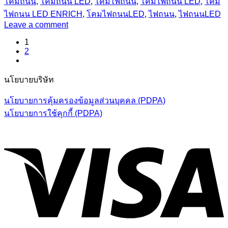
โคมถนน
,
โคมถนน LED
,
โคมไฟถนน
,
โคมไฟถนน LED
,
โคม
ไฟถนน LED ENRICH
,
โคมไฟถนนLED
,
ไฟถนน
,
ไฟถนนLED
Leave a comment
1
2
นโยบายบริษัท
นโยบายการคุ้มครองข้อมูลส่วนบุคคล (PDPA)
นโยบายการใช้คุกกี้ (PDPA)
V