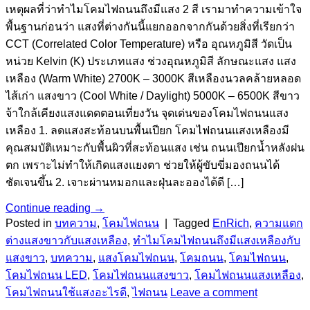
เหตุผลที่ว่าทำไมโคมไฟถนนถึงมีแสง 2 สี เรามาทำความเข้าใจ
พื้นฐานก่อนว่า แสงที่ต่างกันนี้แยกออกจากกันด้วยสิ่งที่เรียกว่า
CCT (Correlated Color Temperature) หรือ อุณหภูมิสี วัดเป็น
หน่วย Kelvin (K) ประเภทแสง ช่วงอุณหภูมิสี ลักษณะแสง แสง
เหลือง (Warm White) 2700K – 3000K สีเหลืองนวลคล้ายหลอด
ไส้เก่า แสงขาว (Cool White / Daylight) 5000K – 6500K สีขาว
จ้าใกล้เคียงแสงแดดตอนเที่ยงวัน จุดเด่นของโคมไฟถนนแสง
เหลือง 1. ลดแสงสะท้อนบนพื้นเปียก โคมไฟถนนแสงเหลืองมี
คุณสมบัติเหมาะกับพื้นผิวที่สะท้อนแสง เช่น ถนนเปียกน้ำหลังฝน
ตก เพราะไม่ทำให้เกิดแสงแยงตา ช่วยให้ผู้ขับขี่มองถนนได้
ชัดเจนขึ้น 2. เจาะผ่านหมอกและฝุ่นละอองได้ดี […]
Continue reading
→
Posted in
บทความ
,
โคมไฟถนน
|
Tagged
EnRich
,
ความแตก
ต่างแสงขาวกับแสงเหลือง
,
ทำไมโคมไฟถนนถึงมีแสงเหลืองกับ
แสงขาว
,
บทความ
,
แสงโคมไฟถนน
,
โคมถนน
,
โคมไฟถนน
,
โคมไฟถนน LED
,
โคมไฟถนนแสงขาว
,
โคมไฟถนนแสงเหลือง
,
โคมไฟถนนใช้แสงอะไรดี
,
ไฟถนน
Leave a comment