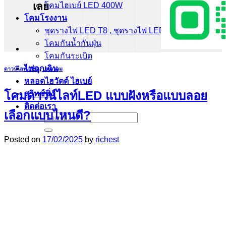
เลย
โคมไฮเบย์ LED 400W
โคมโรงงาน
ชุดรางไฟ LED T8 , ชุดรางไฟ LED T5
โคมกันน้ำกันฝุ่น
โคมกันระเบิด
ไฟฉุกเฉิน
ดาวน์ไลท์ LED
,
บทความ
หลอดไฮวัตต์ ไฮเบย์
โคมดาวน์ไลท์LED แบบฝังหรือแบบลอย
สวิทช์ชิ่ง
ติดต่อเรา
เลือกแบบไหนดี?
Search
for:
Posted on
17/02/2025
by
richest