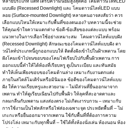
หลายประเภท แต่ที่ได้รับความนิยมสูงสุดคือ โคมดาวน์ไลท์LED
แบบฝัง (Recessed Downlight) และ โคมดาวน์ไลท์LED แบบ
ลอย (Surface-mounted Downlight) หลายคนอาจสงสัยว่า ควร
เลือกแบบไหนให้เหมาะกับพื้นที่ของตนเอง? บทความนี้จะช่วย
ให้คุณเข้าใจความแตกต่าง ข้อดี-ข้อเสียของแต่ละแบบ พร้อม
แนวทางในการเลือกใช้อย่างเหมาะสม โคมดาวน์ไลท์แบบฝัง
(Recessed Downlight) ลักษณะของโคมดาวน์ไลท์แบบฝัง ดา
วน์ไลท์ประเภทนี้ถูกออกแบบให้ ติดตั้งฝังเข้าไปในฝ้าเพดาน โดย
ฝังโคมเข้าไปจนขอบของโคมไฟเรียบไปกับพื้นผิวเพดาน การ
ออกแบบนี้ทำให้ได้ห้องที่เรียบหรู ดูเป็นระเบียบ และทันสมัย
ทำให้เห็นเพียงขอบของโคมด้านล่าง เหมาะกับงานตกแต่ง
ภายในสไตล์โมเดิร์นหรือมินิมอล ข้อดีของโคมดาวน์ไลท์แบบ
ฝัง ให้ความเรียบหรูและสวยงาม – ไม่มีส่วนที่ยื่นออกมาจาก
เพดาน ทำให้ดูเรียบเนียนไปกับพื้นผิว ให้ลุคที่สะอาดตาและ
กลมกลืนกับเพดาน แสงส่องตรง ไม่เกิดเงารบกวน – เหมาะกับ
การใช้งานเป็นไฟหลักหรือไฟส่องเฉพาะจุด ประหยัดพื้นที่ – ไม่
เกะกะหรือยื่นออกมาจากเพดาน ใช้กับพื้นที่ที่ต้องการความ
โปร่งโล่ง เหมาะกับทุกพื้นที่ – ใช้ได้ทั้งห้องนั่งเล่น ห้องนอน ห้อง