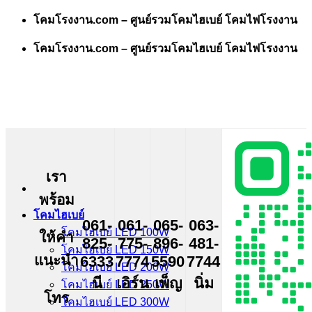
Skip
โคมโรงงาน.com – ศูนย์รวมโคมไฮเบย์ โคมไฟโรงงาน
to
content
โคมโรงงาน.com – ศูนย์รวมโคมไฮเบย์ โคมไฟโรงงาน
เรา
พร้อม
โคมไฮเบย์
061-
061-
065-
063-
โคมไฮเบย์ LED 100W
ให้คำ
825-
775-
896-
481-
โคมไฮเบย์ LED 150W
แนะนำ
6333
7774
5590
7744
โคมไฮเบย์ LED 200W
นี
เอิร์น
เพ็ญ
นิ่ม
โคมไฮเบย์ LED 250W
โทร
โคมไฮเบย์ LED 300W