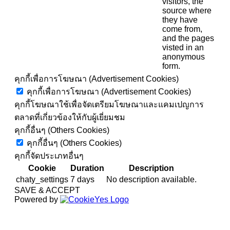
visitors, the
source where
they have
come from,
and the pages
visted in an
anonymous
form.
คุกกี้เพื่อการโฆษณา (Advertisement Cookies)
คุกกี้เพื่อการโฆษณา (Advertisement Cookies)
คุกกี้โฆษณาใช้เพื่อจัดเตรียมโฆษณาและแคมเปญการ
ตลาดที่เกี่ยวข้องให้กับผู้เยี่ยมชม
คุกกี้อื่นๆ (Others Cookies)
คุกกี้อื่นๆ (Others Cookies)
คุกกี้จัดประเภทอื่นๆ
Cookie
Duration
Description
chaty_settings
7 days
No description available.
SAVE & ACCEPT
Powered by