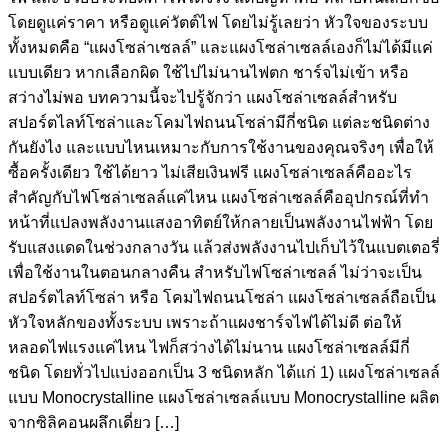
โดยดูแค่ราคา หรือดูแค่วัตต์ไฟ โดยไม่รู้เลยว่า หัวใจของระบบ
ทั้งหมดคือ “แผงโซล่าเซลล์” และแผงโซล่าเซลล์เองก็ไม่ได้มีแค่
แบบเดียว หากเลือกผิด ใช้ไปไม่นานไฟตก ชาร์จไม่เข้า หรือ
สว่างไม่พอ บทความนี้จะไปรู้จักว่า แผงโซล่าเซลล์สำหรับ
สปอร์ตไลท์โซล่าและโคมไฟถนนโซล่ามีกี่ชนิด แต่ละชนิดต่าง
กันยังไง และแบบไหนเหมาะกับการใช้งานของคุณจริงๆ เพื่อให้
ซื้อครั้งเดียว ใช้ได้ยาว ไม่เสียเงินฟรี แผงโซล่าเซลล์คืออะไร
สำคัญกับไฟโซล่าเซลล์แค่ไหน แผงโซล่าเซลล์คืออุปกรณ์ที่ทำ
หน้าที่แปลงพลังงานแสงอาทิตย์ให้กลายเป็นพลังงานไฟฟ้า โดย
รับแสงแดดในช่วงกลางวัน แล้วส่งพลังงานไปเก็บไว้ในแบตเตอรี่
เพื่อใช้งานในตอนกลางคืน สำหรับไฟโซล่าเซลล์ ไม่ว่าจะเป็น
สปอร์ตไลท์โซล่า หรือ โคมไฟถนนโซล่า แผงโซล่าเซลล์ถือเป็น
หัวใจหลักของทั้งระบบ เพราะถ้าแผงชาร์จไฟได้ไม่ดี ต่อให้
หลอดไฟแรงแค่ไหน ไฟก็สว่างได้ไม่นาน แผงโซล่าเซลล์มีกี่
ชนิด โดยทั่วไปแบ่งออกเป็น 3 ชนิดหลัก ได้แก่ 1) แผงโซล่าเซลล์
แบบ Monocrystalline แผงโซล่าเซลล์แบบ Monocrystalline ผลิต
จากซิลิคอนผลึกเดี่ยว […]