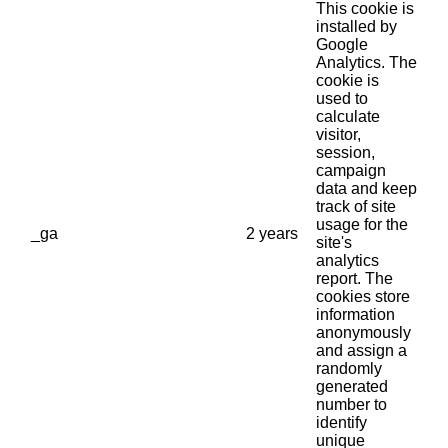
This cookie is
installed by
Google
Analytics. The
cookie is
used to
calculate
visitor,
session,
campaign
data and keep
track of site
usage for the
_ga
2 years
site's
analytics
report. The
cookies store
information
anonymously
and assign a
randomly
generated
number to
identify
unique