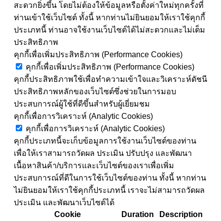
สะดวกยิ่งขึ้น โดยไม่ต้องให้ข้อมูลหรือตั้งค่าใหม่ทุกครั้งที่
ท่านเข้าใช้เว็บไซต์ ทั้งนี้ หากท่านไม่ยินยอมให้เราใช้คุกกี้
ประเภทนี้ ท่านอาจใช้งานเว็บไซต์ได้ไม่สะดวกและไม่เต็ม
ประสิทธิภาพ
คุกกี้เพื่อเพิ่มประสิทธิภาพ (Performance Cookies)
คุกกี้เพื่อเพิ่มประสิทธิภาพ (Performance Cookies)
คุกกี้ประสิทธิภาพใช้เพื่อทำความเข้าใจและวิเคราะห์ดัชนี
ประสิทธิภาพหลักของเว็บไซต์ซึ่งช่วยในการมอบ
ประสบการณ์ผู้ใช้ที่ดีขึ้นสำหรับผู้เยี่ยมชม
คุกกี้เพื่อการวิเคราะห์ (Analytic Cookies)
คุกกี้เพื่อการวิเคราะห์ (Analytic Cookies)
คุกกี้ประเภทนี้จะเก็บข้อมูลการใช้งานเว็บไซต์ของท่าน
เพื่อให้เราสามารถวัดผล ประเมิน ปรับปรุง และพัฒนา
เนื้อหาสินค้า/บริการและเว็บไซต์ของเราเพื่อเพิ่ม
ประสบการณ์ที่ดีในการใช้เว็บไซต์ของท่าน ทั้งนี้ หากท่าน
ไม่ยินยอมให้เราใช้คุกกี้ประเภทนี้ เราจะไม่สามารถวัดผล
ประเมิน และพัฒนาเว็บไซต์ได้
Cookie
Duration
Description