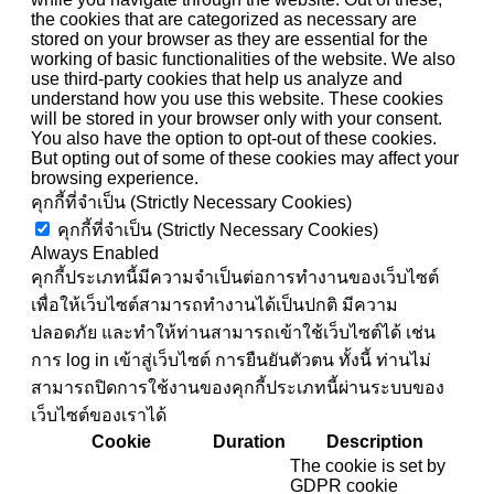
the cookies that are categorized as necessary are
stored on your browser as they are essential for the
working of basic functionalities of the website. We also
use third-party cookies that help us analyze and
understand how you use this website. These cookies
will be stored in your browser only with your consent.
You also have the option to opt-out of these cookies.
But opting out of some of these cookies may affect your
browsing experience.
คุกกี้ที่จำเป็น (Strictly Necessary Cookies)
คุกกี้ที่จำเป็น (Strictly Necessary Cookies)
Always Enabled
คุกกี้ประเภทนี้มีความจำเป็นต่อการทำงานของเว็บไซต์
เพื่อให้เว็บไซต์สามารถทำงานได้เป็นปกติ มีความ
ปลอดภัย และทำให้ท่านสามารถเข้าใช้เว็บไซต์ได้ เช่น
การ log in เข้าสู่เว็บไซต์ การยืนยันตัวตน ทั้งนี้ ท่านไม่
สามารถปิดการใช้งานของคุกกี้ประเภทนี้ผ่านระบบของ
เว็บไซต์ของเราได้
Cookie
Duration
Description
The cookie is set by
GDPR cookie