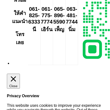
061-
061-
065-
063-
ให้คำ
825-
775-
896-
481-
แนะนำ
6333
7774
5590
7744
นี
เอิร์น
เพ็ญ
นิ่ม
โทร
เลย
Close
Privacy Overview
This website uses cookies to improve your experience
while you navigate through the website. Out of these,