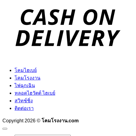
D
โคมไฮเบย์
โคมโรงงาน
ไฟฉุกเฉิน
หลอดไฮวัตต์ ไฮเบย์
สวิทช์ชิ่ง
ติดต่อเรา
Copyright 2026 ©
โคมโรงงาน.com