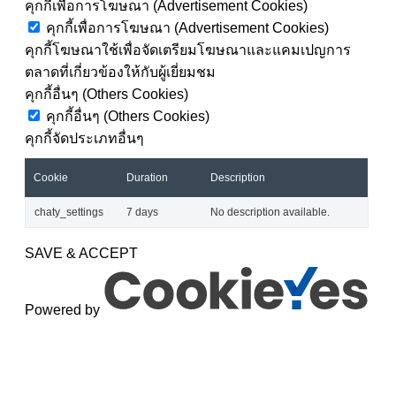
คุกกี้เพื่อการโฆษณา (Advertisement Cookies)
คุกกี้เพื่อการโฆษณา (Advertisement Cookies)
คุกกี้โฆษณาใช้เพื่อจัดเตรียมโฆษณาและแคมเปญการ
ตลาดที่เกี่ยวข้องให้กับผู้เยี่ยมชม
คุกกี้อื่นๆ (Others Cookies)
คุกกี้อื่นๆ (Others Cookies)
คุกกี้จัดประเภทอื่นๆ
Cookie
Duration
Description
chaty_settings
7 days
No description available.
SAVE & ACCEPT
Powered by