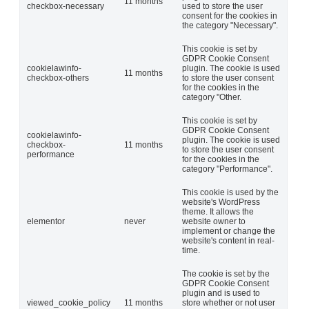
11 months
checkbox-necessary
used to store the user
consent for the cookies in
the category "Necessary".
This cookie is set by
GDPR Cookie Consent
cookielawinfo-
plugin. The cookie is used
11 months
checkbox-others
to store the user consent
for the cookies in the
category "Other.
This cookie is set by
GDPR Cookie Consent
cookielawinfo-
plugin. The cookie is used
checkbox-
11 months
to store the user consent
performance
for the cookies in the
category "Performance".
This cookie is used by the
website's WordPress
theme. It allows the
elementor
never
website owner to
implement or change the
website's content in real-
time.
The cookie is set by the
GDPR Cookie Consent
plugin and is used to
viewed_cookie_policy
11 months
store whether or not user