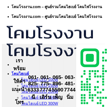
Skip
โคมโรงงาน.com – ศูนย์รวมโคมไฮเบย์ โคมไฟโรงงาน
to
content
โคมโรงงาน.com – ศูนย์รวมโคมไฮเบย์ โคมไฟโรงงาน
เรา
พร้อม
โคมไฮเบย์
061-
061-
065-
063-
โคมไฮเบย์ LED 100W
ให้คำ
825-
775-
896-
481-
โคมไฮเบย์ LED 150W
แนะนำ
6333
7774
5590
7744
โคมไฮเบย์ LED 200W
นี
เอิร์น
เพ็ญ
นิ่ม
โคมไฮเบย์ LED 250W
โทร
โคมไฮเบย์ LED 300W