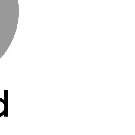
Cash
On
Delivery