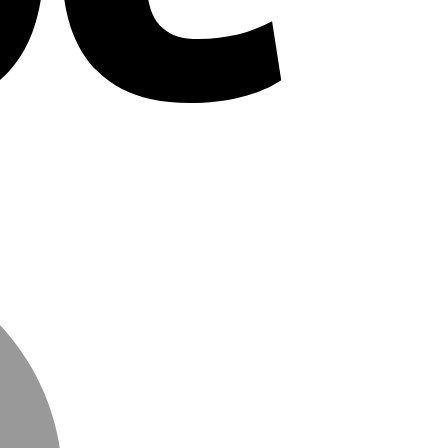
MasterCard