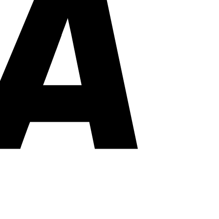
PayPal