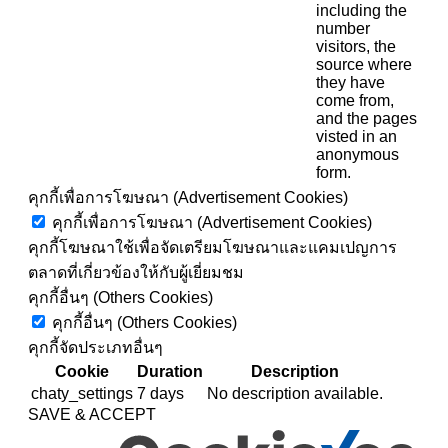
including the
number
visitors, the
source where
they have
come from,
and the pages
visted in an
anonymous
form.
คุกกี้เพื่อการโฆษณา (Advertisement Cookies)
คุกกี้เพื่อการโฆษณา (Advertisement Cookies)
คุกกี้โฆษณาใช้เพื่อจัดเตรียมโฆษณาและแคมเปญการ
ตลาดที่เกี่ยวข้องให้กับผู้เยี่ยมชม
คุกกี้อื่นๆ (Others Cookies)
คุกกี้อื่นๆ (Others Cookies)
คุกกี้จัดประเภทอื่นๆ
Cookie
Duration
Description
chaty_settings
7 days
No description available.
SAVE & ACCEPT