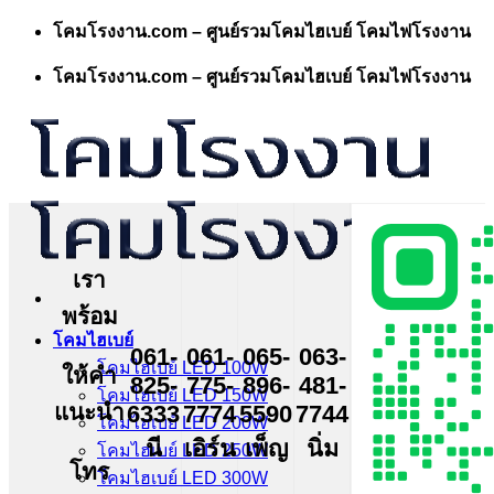
Skip
โคมโรงงาน.com – ศูนย์รวมโคมไฮเบย์ โคมไฟโรงงาน
to
content
โคมโรงงาน.com – ศูนย์รวมโคมไฮเบย์ โคมไฟโรงงาน
เรา
พร้อม
โคมไฮเบย์
061-
061-
065-
063-
โคมไฮเบย์ LED 100W
ให้คำ
825-
775-
896-
481-
โคมไฮเบย์ LED 150W
แนะนำ
6333
7774
5590
7744
โคมไฮเบย์ LED 200W
นี
เอิร์น
เพ็ญ
นิ่ม
โคมไฮเบย์ LED 250W
โทร
โคมไฮเบย์ LED 300W