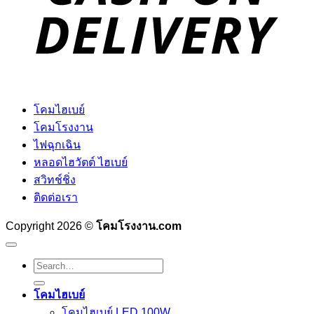
โคมไฮเบย์
โคมโรงงาน
ไฟฉุกเฉิน
หลอดไฮวัตต์ ไฮเบย์
สวิทช์ชิ่ง
ติดต่อเรา
Copyright 2026 ©
โคมโรงงาน.com
Search
for:
โคมไฮเบย์
โคมไฮเบย์ LED 100W