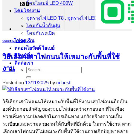
เลย
โคมไฮเบย์ LED 400W
โคมโรงงาน
ชุดรางไฟ LED T8 , ชุดรางไฟ LED T5
โคมกันน้ำกันฝุ่น
โคมกันระเบิด
ไฟฉุกเฉิน
บทความ
,
เสาไฟ
หลอดไฮวัตต์ ไฮเบย์
วิธีเลือกเสาไฟถนนให้เหมาะกับพื้นที่ใช้
สวิทช์ชิ่ง
ติดต่อเรา
งาน
Search
for:
Posted on
13/11/2025
by
richest
วิธีเลือกเสาไฟถนนให้เหมาะกับพื้นที่ใช้งาน เสาไฟถนนถือเป็น
องค์ประกอบสำคัญของระบบไฟส่องสว่างภายนอก ที่ไม่เพียง
ช่วยเพิ่มความปลอดภัยในการเดินทาง แต่ยังสร้างความเป็น
ระเบียบและความสวยงามให้กับพื้นที่อีกด้วย ในการใช้งาน หาก
เลือกเสาไฟถนนที่ไม่เหมาะกับพื้นที่ใช้งานอาจเกิดปัญหาหลาย