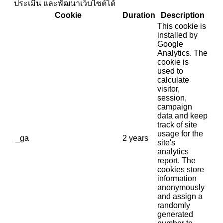
ประเมิน และพัฒนาเว็บไซต์ได้
Cookie
Duration
Description
This cookie is
installed by
Google
Analytics. The
cookie is
used to
calculate
visitor,
session,
campaign
data and keep
track of site
usage for the
_ga
2 years
site's
analytics
report. The
cookies store
information
anonymously
and assign a
randomly
generated