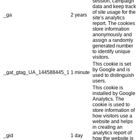
session, campaign
data and keep track
of site usage for the
_ga
2 years
site's analytics
report. The cookies
store information
anonymously and
assign a randomly
generated number
to identify unique
visitors.
This cookie is set
by Google and is
_gat_gtag_UA_144588445_1
1 minute
used to distinguish
users.
This cookie is
installed by Google
Analytics. The
cookie is used to
store information of
how visitors use a
website and helps
in creating an
analytics report of
_gid
1 day
how the website is