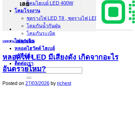
เลย
โคมไฮเบย์ LED 400W
โคมโรงงาน
ชุดรางไฟ LED T8 , ชุดรางไฟ LED T5
โคมกันน้ำกันฝุ่น
โคมกันระเบิด
ไฟฉุกเฉิน
บทความ
,
หลอดไฟ led
หลอดไฮวัตต์ ไฮเบย์
หลอดไฟ LED มีเสียงดัง เกิดจากอะไร
สวิทช์ชิ่ง
ติดต่อเรา
อันตรายไหม?
Search
for:
Posted on
27/03/2026
by
richest