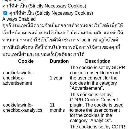
คุกกี้ที่จำเป็น (Strictly Necessary Cookies)
คุกกี้ที่จำเป็น (Strictly Necessary Cookies)
Always Enabled
คุกกี้ประเภทนี้มีความจำเป็นต่อการทำงานของเว็บไซต์ เพื่อให้
เว็บไซต์สามารถทำงานได้เป็นปกติ มีความปลอดภัย และทำให้
ท่านสามารถเข้าใช้เว็บไซต์ได้ เช่น การ log in เข้าสู่เว็บไซต์
การยืนยันตัวตน ทั้งนี้ ท่านไม่สามารถปิดการใช้งานของคุกกี้
ประเภทนี้ผ่านระบบของเว็บไซต์ของเราได้
Cookie
Duration
Description
The cookie is set by GDPR
cookielawinfo-
cookie consent to record
checkbox-
1 year
the user consent for the
advertisement
cookies in the category
"Advertisement".
This cookie is set by
GDPR Cookie Consent
cookielawinfo-
11
plugin. The cookie is used
checkbox-analytics
months
to store the user consent
for the cookies in the
category "Analytics".
The cookie is set by GDPR