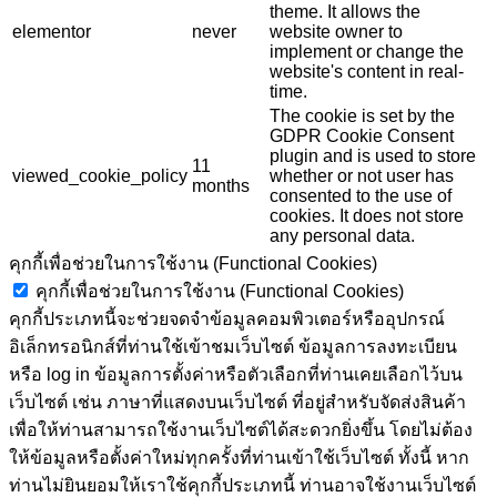
theme. It allows the
elementor
never
website owner to
implement or change the
website's content in real-
time.
The cookie is set by the
GDPR Cookie Consent
plugin and is used to store
11
viewed_cookie_policy
whether or not user has
months
consented to the use of
cookies. It does not store
any personal data.
คุกกี้เพื่อช่วยในการใช้งาน (Functional Cookies)
คุกกี้เพื่อช่วยในการใช้งาน (Functional Cookies)
คุกกี้ประเภทนี้จะช่วยจดจำข้อมูลคอมพิวเตอร์หรืออุปกรณ์
อิเล็กทรอนิกส์ที่ท่านใช้เข้าชมเว็บไซต์ ข้อมูลการลงทะเบียน
หรือ log in ข้อมูลการตั้งค่าหรือตัวเลือกที่ท่านเคยเลือกไว้บน
เว็บไซต์ เช่น ภาษาที่แสดงบนเว็บไซต์ ที่อยู่สำหรับจัดส่งสินค้า
เพื่อให้ท่านสามารถใช้งานเว็บไซต์ได้สะดวกยิ่งขึ้น โดยไม่ต้อง
ให้ข้อมูลหรือตั้งค่าใหม่ทุกครั้งที่ท่านเข้าใช้เว็บไซต์ ทั้งนี้ หาก
ท่านไม่ยินยอมให้เราใช้คุกกี้ประเภทนี้ ท่านอาจใช้งานเว็บไซต์