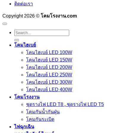
ติดต่อเรา
Copyright 2026 ©
โคมโรงงาน.com
Search
for:
โคมไฮเบย์
โคมไฮเบย์ LED 100W
โคมไฮเบย์ LED 150W
โคมไฮเบย์ LED 200W
โคมไฮเบย์ LED 250W
โคมไฮเบย์ LED 300W
โคมไฮเบย์ LED 400W
โคมโรงงาน
ชุดรางไฟ LED T8 , ชุดรางไฟ LED T5
โคมกันน้ำกันฝุ่น
โคมกันระเบิด
ไฟฉุกเฉิน