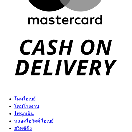
D
โคมไฮเบย์
โคมโรงงาน
ไฟฉุกเฉิน
หลอดไฮวัตต์ ไฮเบย์
สวิทช์ชิ่ง