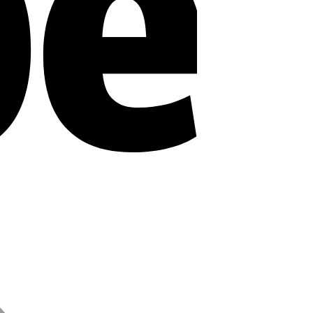
MasterCard