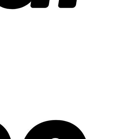
Stripe