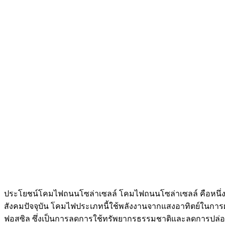
ประโยชน์โคมไฟถนนโซล่าเซลล์ โคมไฟถนนโซล่าเซลล์ คือหนึ่งใ
สังคมปัจจุบัน โคมไฟประเภทนี้ใช้พลังงานจากแสงอาทิตย์ในการ
ฟอสซิล ซึ่งเป็นการลดการใช้ทรัพยากรธรรมชาติและลดการปล่