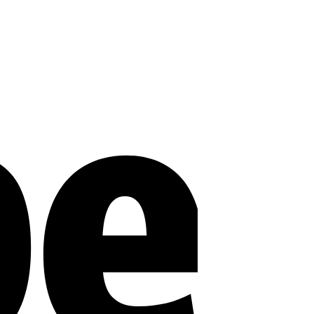
Stripe