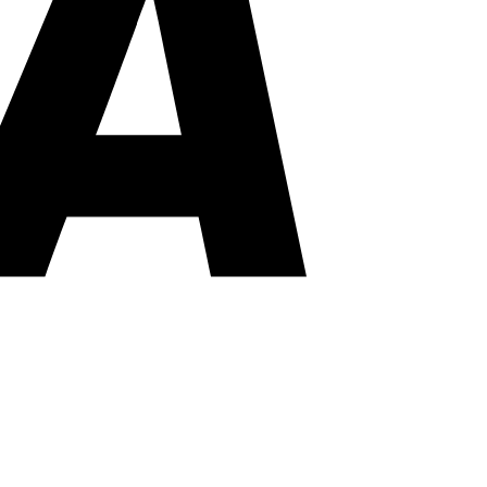
PayPal