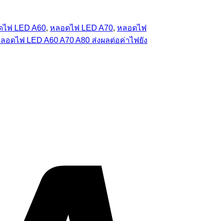
ดไฟ LED A60
,
หลอดไฟ LED A70
,
หลอดไฟ
หลอดไฟ LED A60 A70 A80 ส่งผลต่อค่าไฟยัง
Visa