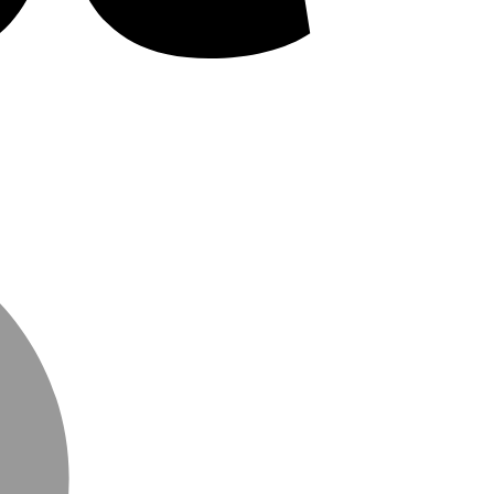
MasterCard