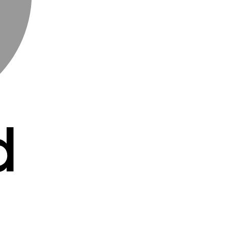
Cash
On
Delivery